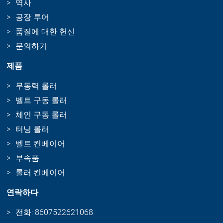
역사
공장 투어
품질에 대한 헌신
문의하기
제품
무동력 롤러
벨트 구동 롤러
체인 구동 롤러
터닝 롤러
벨트 컨베이어
부속품
롤러 컨베이어
연락하다
전화: 8607522621068