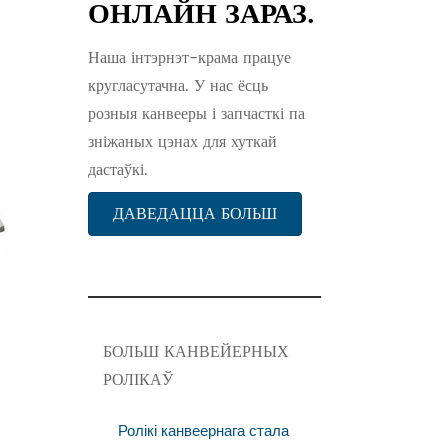
ОНЛАЙН ЗАРАЗ.
Наша інтэрнэт-крама працуе
кругласутачна. У нас ёсць
розныя канвееры і запчасткі па
зніжаных цэнах для хуткай
дастаўкі.
ДАВЕДАЦЦА БОЛЬШ
БОЛЬШ КАНВЕЙЕРНЫХ
РОЛІКАЎ
Ролікі канвеернага стала