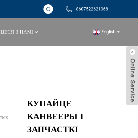
8607522621068
ЦЕСЯ З НАМІ
English
ікі Для Паддонаў
КУПАЙЦЕ
КАНВЕЕРЫ І
этых
ЗАПЧАСТКІ