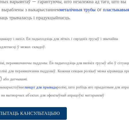
тных варыянтаў — гарантуючы, што незалежна ад таго, што вы
аў выраблены з выкарыстаннем
металічныя трубы
or
пластыкавыя
аваць трываласць і прадукцыйнасць.
жару і нахіл. Ён падыходзіць для лёгкіх і сярэдніх грузаў і звычайна
адлегласці ў межах складоў.
ікі, перамяшчаючы паддоны. Ён падыходзіць для вялікіх грузаў або ў сітуацы
олікі для перамяшчэння паддонаў. Кожная секцыя ролікаў можа кіравацца п
) або датчыкамі.
выкарыстоўвае
ланцуг для прывада
ролікі, што робіць яго прыдатным для апра
а на вытворчых аб'ектах для эфектыўнай апрацоўкі матэрыялаў
ПЫТАЦЬ КАНСУЛЬТАЦЫЮ