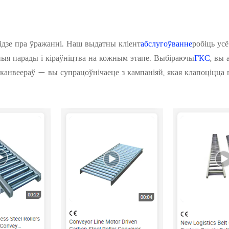
 ідзе пра ўражанні. Наш выдатны кліент
абслугоўванне
робіць ус
ыя парады і кіраўніцтва на кожным этапе. Выбіраючы
ГКС
, вы 
канвеераў — вы супрацоўнічаеце з кампаніяй, якая клапоціцца 