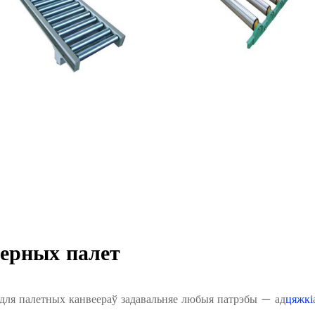
ерных палет
для палетных канвеераў задавальняе любыя патрэбы — ад
цяжкі