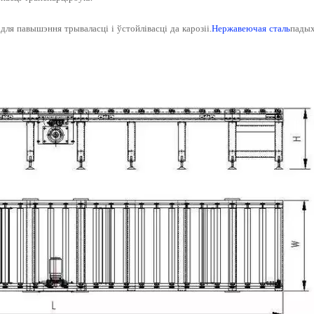
ля павышэння трываласці і ўстойлівасці да карозіі.
Нержавеючая сталь
падых