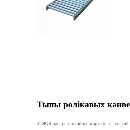
Тыпы ролікавых канве
У GCS наш разнастайны асартымент ролікаў 