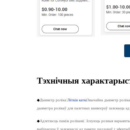
Тэхнічныя характарыс
◆
Дыяметр роліка:
Лёгкія каткі
Звычайна дыяметр роліка
дыяметра ролікаў для палетных канвеераў залежыць ад в
◆
Адлегласць паміж ролікамі: Існуюць розныя варыянты, 
выбіраецца ў залежнасці ад памеру паддонаў і эфектыў