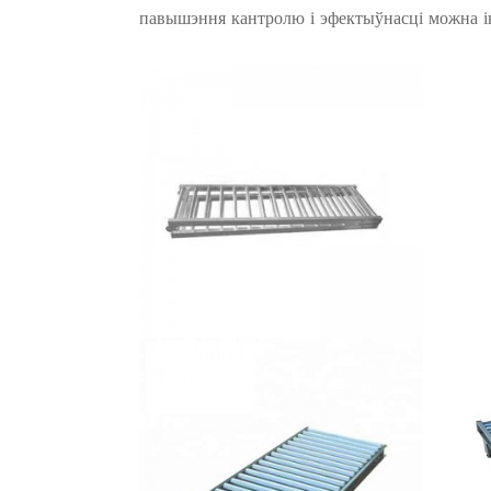
павышэння кантролю і эфектыўнасці можна і