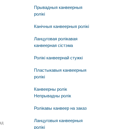
Прывадныя канвеерныя
ролікі
Канічныя канвеерныя ролікі
Ланцуговая ролікавая
канвеерная сістэма
Ролікі канвеернай стужкі
Пластыкавыя канвеерныя
ролікі
Канвеерны ролік
Непрывадны ролік
Ролікавы канвеер на заказ
Ланцуговыя канвеерныя
ад
ролікі