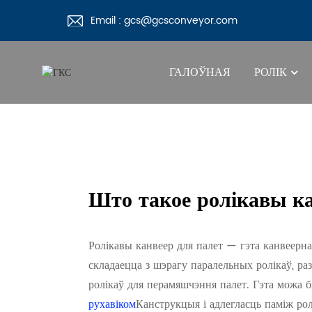
Email : gcs@gcsconveyor.com
ГАЛОЎНАЯ
РОЛІК
Што такое ролікавы ка
Ролікавы канвеер для палет — гэта канвеерна
складаецца з шэрагу паралельных ролікаў, 
ролікаў для перамяшчэння палет. Гэта можа 
рухавіком
Канструкцыя і адлегласць паміж рол