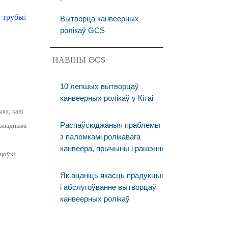
 трубы
і
Вытворца канвеерных
ролікаў GCS
НАВІНЫ GCS
10 лепшых вытворцаў
канвеерных ролікаў у Кітаі
ях, калі
рываднымі
Распаўсюджаныя праблемы
з паломкамі ролікавага
канвеера, прычыны і рашэнні
цоўкі
Як ацаніць якасць прадукцыі
і абслугоўванне вытворцаў
канвеерных ролікаў