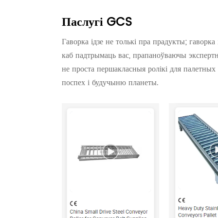
Паслугі GCS
Гаворка ідзе не толькі пра прадукты; гаворка
каб падтрымаць вас, прапаноўваючы экспертн
не проста першакласныя ролікі для палетных 
поспех і будучыню планеты.