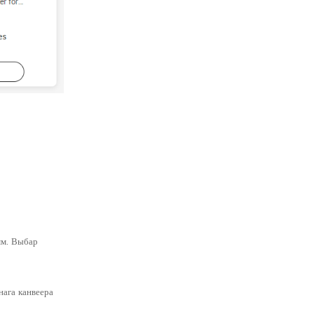
мм. Выбар
нага канвеера