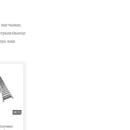
ё магчымае,
атрымліваеце
пра ваш