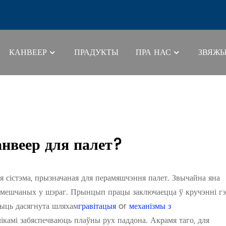
КАНВЕЕР
ПРАДУКТЫ
ПРА НАС
ЗВЯЖЫ
Рол
нвеер для палет?
я сістэма, прызначаная для перамяшчэння палет. Звычайна яна
размешчаных у шэраг. Прынцып працы заключаецца ў кручэнні г
быць дасягнута шляхам
гравітацыя
or
механізмы з
ікамі забяспечваюць плаўны рух паддона. Акрамя таго, для