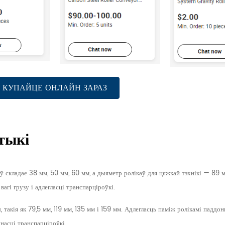
КУПАЙЦЕ ОНЛАЙН ЗАРАЗ
тыкі
ў складае 38 мм, 50 мм, 60 мм, а дыяметр ролікаў для цяжкай тэхнікі — 89 
агі грузу і адлегласці транспарціроўкі.
такія як 79,5 мм, 119 мм, 135 мм і 159 мм. Адлегласць паміж ролікамі паддон
насці транспарціроўкі.