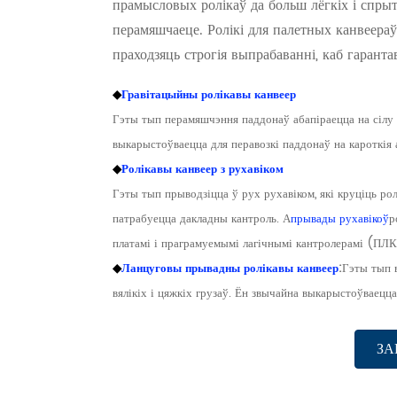
прамысловых ролікаў да больш лёгкіх і спры
перамяшчаеце. Ролікі для палетных канвеер
праходзяць строгія выпрабаванні, каб гарант
◆
Гравітацыйны ролікавы канвеер
Гэты тып перамяшчэння паддонаў абапіраецца на сілу ця
выкарыстоўваецца для перавозкі паддонаў на кароткія 
◆
Ролікавы канвеер з рухавіком
Гэты тып прыводзіцца ў рух рухавіком, які круціць рол
патрабуецца дакладны кантроль. А
прывады рухавікоў
р
платамі і праграмуемымі лагічнымі кантролерамі (ПЛК
◆
Ланцуговы прывадны ролікавы канвеер
:
Гэты тып 
вялікіх і цяжкіх грузаў. Ён звычайна выкарыстоўваецц
ЗА