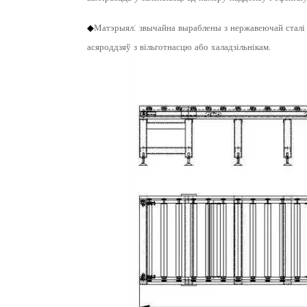
◆
Матэрыял: звычайна выраблены з нержавеючай сталі д
асяроддзяў з вільготнасцю або халадзільнікам.