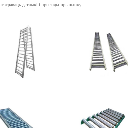
нтэграваць датчыкі і прылады прыпынку.