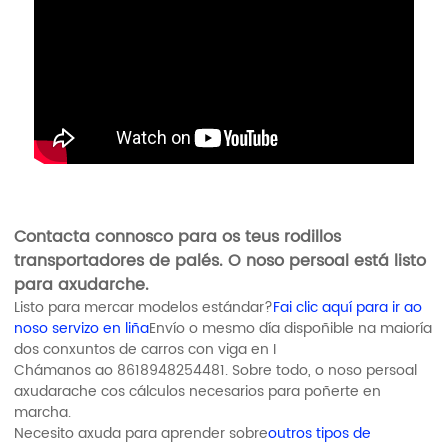
Contacta connosco para os teus rodillos
transportadores de palés. O noso persoal está listo
para axudarche.
Listo para mercar modelos estándar?
Fai clic aquí para ir ao
noso servizo en liña
Envío o mesmo día dispoñible na maioría
dos conxuntos de carros con viga en I
Chámanos ao 8618948254481. Sobre todo, o noso persoal
axudarache cos cálculos necesarios para poñerte en
marcha.
Necesito axuda para aprender sobre
outros tipos de