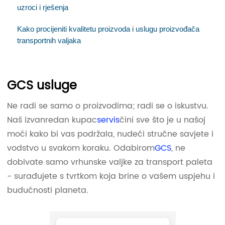
uzroci i rješenja
Kako procijeniti kvalitetu proizvoda i uslugu proizvođača
transportnih valjaka
GCS usluge
Ne radi se samo o proizvodima; radi se o iskustvu.
Naš izvanredan kupac
servis
čini sve što je u našoj
moći kako bi vas podržala, nudeći stručne savjete i
vodstvo u svakom koraku. Odabirom
GCS
, ne
dobivate samo vrhunske valjke za transport paleta
- surađujete s tvrtkom koja brine o vašem uspjehu i
budućnosti planeta.