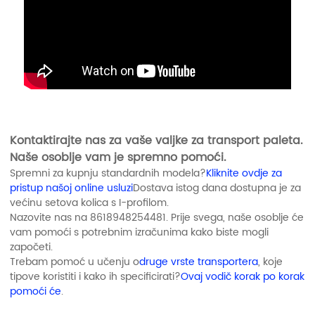
Kontaktirajte nas za vaše valjke za transport paleta.
Naše osoblje vam je spremno pomoći.
Spremni za kupnju standardnih modela?
Kliknite ovdje za
pristup našoj online usluzi
Dostava istog dana dostupna je za
većinu setova kolica s I-profilom.
Nazovite nas na 8618948254481. Prije svega, naše osoblje će
vam pomoći s potrebnim izračunima kako biste mogli
započeti.
Trebam pomoć u učenju o
druge vrste transportera
, koje
tipove koristiti i kako ih specificirati?
Ovaj vodič korak po korak
pomoći će
.