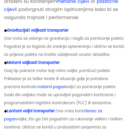
izrađeni su korištenjem
metalne cijevi
or
plastične
cijevi
i podvrgnuti strogim ispitivanjima kako bi se
osigurala trajnost i performanse.
◆
Gravitacijski valjkasti transporter
Ova vrsta se oslanja na gravitaciju i nagib za pomicanje paleta.
Pogodna je za lagana do srednja opterećenja i obično se koristi
za prijevoz paleta na kratke udaljenosti unutar skladišta.
◆
Motorni valjkasti transporter
Ovaj tip pokreće motor koji rotira valjke, pomičući palete.
Prikladan je za teške terete ili situacije gdje je potrebna
precizna kontrola.
motorni pogoni
valjci za pomicanje paleta.
Svaki dio valjaka može se upravljati pogonskim karticama i
programabilnim logičkim kontrolerom (PLC) ili senzorima.
◆
Lančani valjni transporter
:
Ova vrsta koristi
lanac za
pogon
valjke, što ga čini pogodnim za rukovanje velikim i teškim
teretima. Obično se koristi u proizvodnim pogonima za