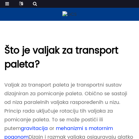
Valjci Za Transport Paleta
Što je valjak za transport
paleta?
Valjak za transport paleta je transportni sustav
dizajniran za pomicanje paleta. Obično se sastoji
od niza paralelnih valjaka raspoređenih u nizu.
Princip rada uključuje rotaciju tih valjaka za
pomicanje paleta. To se može postići ili
putem
gravitacija
or
mehanizmi s motornim
pogonom
Dizajn i razmak valjaka osiguravaju glatko