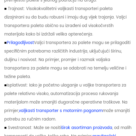
premjestiti palete s jednog područja na drugo.
■
Trajnost: Visokokvalitetni valjkasti transporteri paleta
dizajnirani su da budu robusni i imaju dug vijek trajanja. Valjci
transportera paleta obično su izrađeni od visokočvrstih
materijala kako bi izdržali velika opterećenja.
■
Prilagodljivost
Valjci transportera za palete mogu se prilagoditi
specifičnim potrebama različitih industrija, uključujući širinu,
duljinu i nosivost. Na primjer, promjer i razmak valjaka
transportera za palete mogu se odabrati na temelju veličine i
težine paleta.
■
Isplativost: Iako je početno ulaganje u valjke transportera za
palete relativno visoko, automatizacija procesa rukovanja
materijalom može smanjiti dugoročne operativne troškove. Na
primjer,
valjkasti transporter s motornim pogonom
može smanjiti
potrebu za ručnim radom.
■
Svestranost: Može se nositi
širok asortiman proizvoda
, od malih