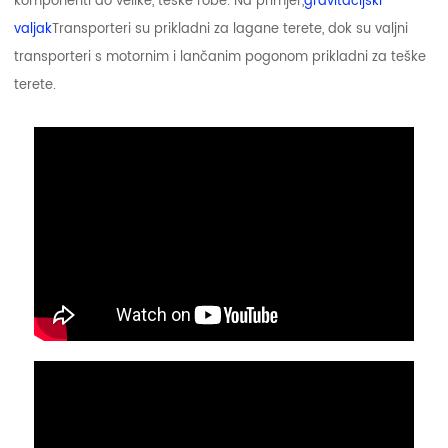
komponenti do velike, teške robe. Na primjer,
gravitacijski
valjak
Transporteri su prikladni za lagane terete, dok su valjni
transporteri s motornim i lančanim pogonom prikladni za teške
terete.