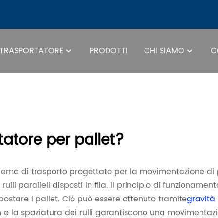
TRASPORTATORE
PRODOTTI
CHI SIAMO
C
Rulli 
tatore per pallet?
sistema di trasporto progettato per la movimentazione di 
lli paralleli disposti in fila. Il principio di funzionament
spostare i pallet. Ciò può essere ottenuto tramite
gravità
gn e la spaziatura dei rulli garantiscono una movimentaz