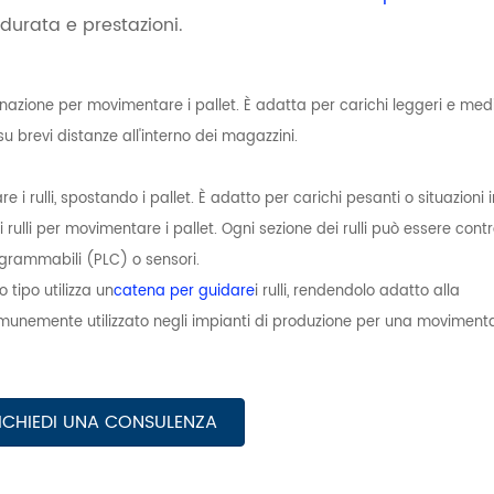
 durata e prestazioni.
clinazione per movimentare i pallet. È adatta per carichi leggeri e med
u brevi distanze all'interno dei magazzini.
i rulli, spostando i pallet. È adatto per carichi pesanti o situazioni i
i rulli per movimentare i pallet. Ogni sezione dei rulli può essere contr
ogrammabili (PLC) o sensori.
 tipo utilizza un
catena per guidare
i rulli, rendendolo adatto alla
omunemente utilizzato negli impianti di produzione per una moviment
ICHIEDI UNA CONSULENZA