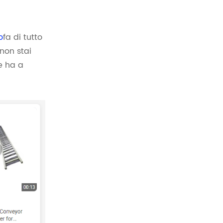
o
fa di tutto
 non stai
e ha a