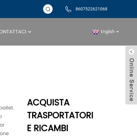
8607522621068
ONTATTACI
English
Trasportatori Per Pal
ACQUISTA
pallet.
TRASPORTATORI
o
or
E RICAMBI
ione