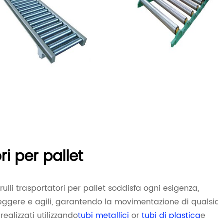
ori per pallet
li trasportatori per pallet soddisfa ogni esigenza,
ù leggere e agili, garantendo la movimentazione di qualsi
realizzati utilizzando
tubi metallici
or
tubi di plastica
e