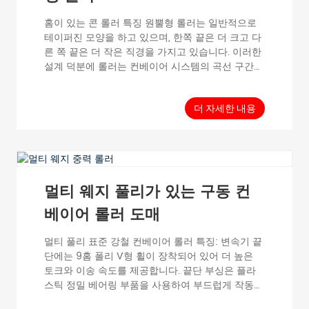
홈이 있는 콘 롤러 특징 원뿔형 롤러는 일반적으로
테이퍼진 모양을 하고 있으며, 한쪽 끝은 더 크고 다
른 쪽 끝은 더 작은 직경을 가지고 있습니다. 이러한
설계 덕분에 롤러는 컨베이어 시스템의 곡선 구간에
서 재료를 부드럽게 안내할 수 있습니다. 원뿔형 롤
러의 주요 구성 요소는 롤러 셸, 베어링, 그리고 샤프
트입니다. 롤러 셸은 컨베이어 벨트와 이송되는 재
더 자세한 내용
료와 접촉하는 외부 표면입니다. 베어링은 ...
멀티 웨지 풀리가 있는 구동 컨
베이어 롤러 도매
멀티 풀리 표준 강철 컨베이어 롤러 특징: 변속기 끝
단에는 9홈 폴리 V형 휠이 장착되어 있어 더 높은
토크와 이송 속도를 제공합니다. 끝단 부싱은 플라
스틱 정밀 베어링 부품을 사용하여 부드럽게 작동합
니다. 장기간 작동 가능하며 유지 보수가 간편합니