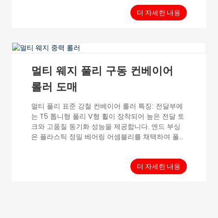
다. 일반 사양: 이송 하중: 단일 재질 ≤30kg, 최대 속
도: 0.5m/s, 온도 범위: -5℃~40℃, 재질: 베어링 하
더 자세한 내용
우징: 플라스틱 및 탄소강 복합재...
멀티 웨지 풀리 구동 컨베이어
롤러 도매
멀티 풀리 표준 강철 컨베이어 롤러 특징: 전달부에
는 T5 톱니형 폴리 V형 휠이 장착되어 높은 전달 토
크와 고품질 동기화 성능을 제공합니다. 엔드 부싱
은 플라스틱 정밀 베어링 어셈블리를 채택하여 폴리
V형 벨트와 휠의 원활한 작동을 보장하고 높은 설치
정확도를 요구합니다. 일반 데이터: 전달 하중: 단일
재질 ≤30kg, 최대 속도: 0.5m/s, T...
더 자세한 내용