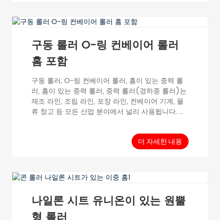
구동 롤러 O-링 컨베이어 롤러
홈 포함
구동 롤러, O-링 컨베이어 롤러, 홈이 있는 중력 롤
러, 홈이 있는 중력 롤러, 중력 롤러(경하중 롤러)는
제조 라인, 조립 라인, 포장 라인, 컨베이어 기계, 물
류 창고 등 모든 산업 분야에서 널리 사용됩니다. 튜
브 직경 D(mm), 튜브 두께 T(mm), 롤러 길이
RL(mm), 샤프트 직경 d(mm), 튜브 재질 표면
GR38-12 φ 37.7 T=1.5 300-1200 φ 12 탄소강 아연
더 자세한 내용
도금 GR42-12 ...
나일론 시트 유니온이 있는 원뿔
형 롤러