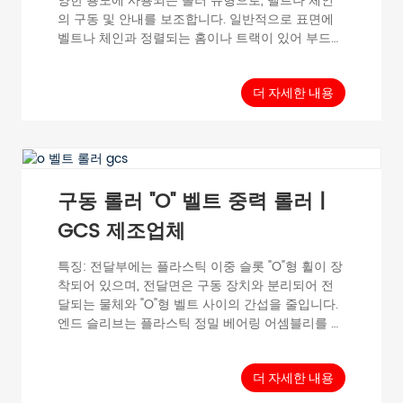
양한 용도에 사용되는 롤러 유형으로, 벨트나 체인
의 구동 및 안내를 보조합니다. 일반적으로 표면에
벨트나 체인과 정렬되는 홈이나 트랙이 있어 부드럽
고 제어된 움직임을 제공합니다. 드라이브 트로프
롤러는 일반적으로 무거운 하중과 마찰을 견딜 수
있도록 강철이나 플라스틱과 같은 내구성 있는 소재
더 자세한 내용
로 제작됩니다. 샤프트나 차축에 장착되도록 설계되
었으며, 모터로 구동하거나...
구동 롤러 "O" 벨트 중력 롤러 |
GCS 제조업체
특징: 전달부에는 플라스틱 이중 슬롯 "O"형 휠이 장
착되어 있으며, 전달면은 구동 장치와 분리되어 전
달되는 물체와 "O"형 벨트 사이의 간섭을 줄입니다.
엔드 슬리브는 플라스틱 정밀 베어링 어셈블리를 채
택하여 부드럽게 작동합니다. 50 직경은 1011/12 시
리즈 홈이 있는 배럴을 대체하여 런아웃을 줄일 수
있습니다. 일반 데이터 전달 하중 단일 재료 ≤30kg
더 자세한 내용
최대 속도 0.5...