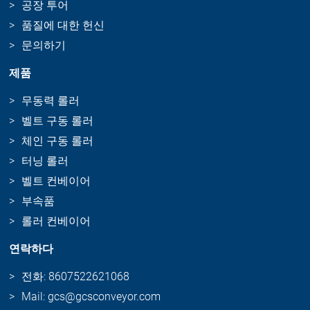
공장 투어
품질에 대한 헌신
문의하기
제품
무동력 롤러
벨트 구동 롤러
체인 구동 롤러
터닝 롤러
벨트 컨베이어
부속품
롤러 컨베이어
연락하다
전화: 8607522621068
Mail: gcs@gcsconveyor.com