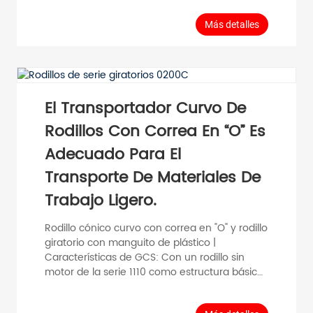
el transporte de materiales de carga ligera. El
rodillo cónico de PVC con manguito cónico
Más detalles
(PVC) permite fabricar diversos tipos de
mezcladores giratorios para realizar
transporte curvo. La conicidad estándar es de
3,6°; no se pueden personalizar conos
especiales.
El Transportador Curvo De
Rodillos Con Correa En “O” Es
Adecuado Para El
Transporte De Materiales De
Trabajo Ligero.
Rodillo cónico curvo con correa en "O" y rodillo
giratorio con manguito de plástico |
Características de GCS: Con un rodillo sin
motor de la serie 1110 como estructura básica,
se añade un manguito cónico de plástico
para realizar la función de giro con