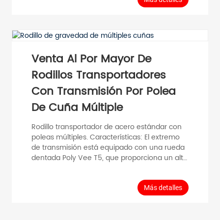
precisión de plástico, lo que garantiza un
funcionamiento suave. Funcionamiento a
largo plazo y menor mantenimiento. Datos
generales: Carga de transporte: Material
individual ≤30 kg. Velocidad máxima: 0,5 m/s.
Rango de temperatura: -5 °C a 40 °C.
Venta Al Por Mayor De
Materiales: Carcasa del cojinete: Plástico y
Rodillos Transportadores
acero al carbono.
Con Transmisión Por Polea
De Cuña Múltiple
Rodillo transportador de acero estándar con
poleas múltiples. Características: El extremo
de transmisión está equipado con una rueda
dentada Poly Vee T5, que proporciona un alto
par de transmisión y una sincronización de
alta calidad. El buje del extremo utiliza un
conjunto de cojinetes de precisión de plástico,
Más detalles
que requiere una alta precisión de instalación
para un funcionamiento suave y garantiza la
cooperación entre la correa Poly Vee y la