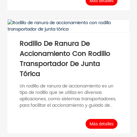
transmisión por correa tipo "O". Puede
Más detalles
reemplazar al rodillo ranurador de la serie
1012C para girar y reducir el descentramiento.
Rodillo con manguito cónico de PVC:
añadiendo un manguito cónico (PVC) al
rodillo convencional, se pueden fabricar
diversos tipos de mezcladores giratorios para
Rodillo De Ranura De
realizar transporte curvo. Cono estándar...
Accionamiento Con Rodillo
Transportador De Junta
Tórica
Un rodillo de ranura de accionamiento es un
tipo de rodillo que se utiliza en diversas
aplicaciones, como sistemas transportadores,
para facilitar el accionamiento y guiado de
una banda o cadena. Generalmente,
presenta una ranura o pista en su superficie
que se alinea con la banda o cadena,
Más detalles
proporcionando un movimiento suave y