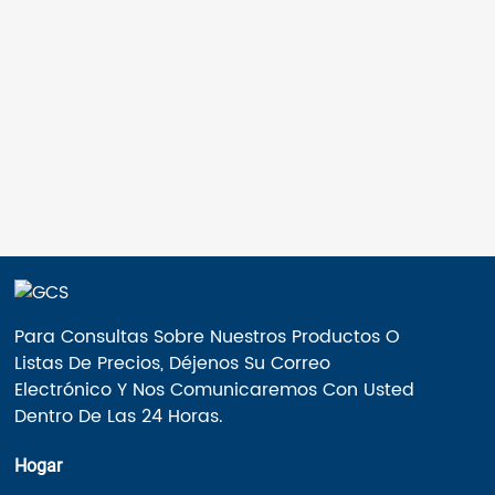
rueda. Datos generales: Carga de transporte:
Material individual ≤ 30 kg. Velocidad máxima:
0,5 m/s.
Para Consultas Sobre Nuestros Productos O
Listas De Precios, Déjenos Su Correo
Electrónico Y Nos Comunicaremos Con Usted
Dentro De Las 24 Horas.
Hogar