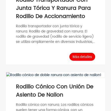
Rodillo Transportador Con
Velocidad máxima: 0,5...
Junta Tórica Y Ranura Para
Rodillo De Accionamiento
Rodillo transportador con junta tórica y
ranura. Rodillo de gravedad con ranura. El
rodillo de gravedad (rodillo de servicio ligero)
se utiliza ampliamente en diversas industrias,
como líneas de fabricación, líneas de
ensamblaje, líneas de empaquetado,
transportadores y almacenes logísticos.
Más detalles
Diámetro del tubo D (mm) Espesor del tubo T
(mm) Longitud del rodillo RL (mm) Diámetro
del eje d (mm) Material del tubo Superficie
GR38-12 φ 37,7 T=1,5 300-1200 φ 12 Acero al
carbono galvanizado GR42-12...
Rodillo Cónico Con Unión De
Asiento De Nailon
Rodillo cónico con ranura. Los rodillos cónicos
suelen tener una forma cónica, con un