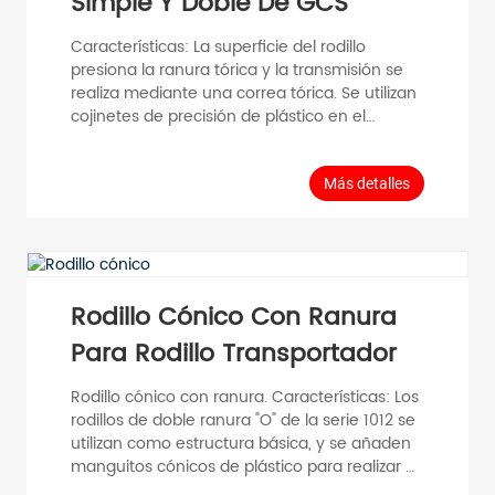
Simple Y Doble De GCS
Características: La superficie del rodillo
presiona la ranura tórica y la transmisión se
realiza mediante una correa tórica. Se utilizan
cojinetes de precisión de plástico en el
extremo, lo que garantiza un funcionamiento
estable; su estructura es simple, fácil de
instalar y antiestático. El rodillo presenta cierta
Más detalles
deformación durante el ranurado, y el valor
de descentramiento es ligeramente mayor
que el del rodillo sin ranura. Datos generales:
Carga de transporte: Material individual ≤30
kg. Velocidad máxima...
Rodillo Cónico Con Ranura
Para Rodillo Transportador
Rodillo cónico con ranura. Características: Los
rodillos de doble ranura "O" de la serie 1012 se
utilizan como estructura básica, y se añaden
manguitos cónicos de plástico para realizar el
giro con transmisión por correa "O". Ideal para