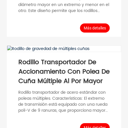
diámetro mayor en un extremo y menor en el
otro. Este diseño permite que los rodillos
guíen suavemente los materiales en las
curvas de un sistema transportador. Los
componentes principales de los rodillos
Más detalles
cónicos incluyen la carcasa del rodillo, los
rodamientos y el eje. La carcasa del rodillo es
la superficie exterior que entra en contacto
con la banda transportadora y los materiales
transportados. Los rodamientos se utilizan
Rodillo Transportador De
para...
Accionamiento Con Polea De
Cuña Múltiple Al Por Mayor
Rodillo transportador de acero estándar con
poleas múltiples. Características: El extremo
de transmisión está equipado con una rueda
poli-V de 9 ranuras, que proporciona mayor
torque y velocidad de transporte. El buje del
extremo utiliza componentes de cojinetes de
Más detalles