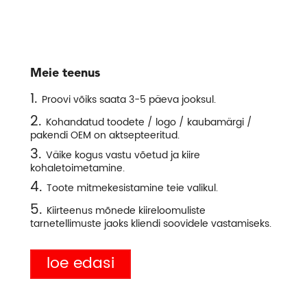
Meie teenus
1.
Proovi võiks saata 3-5 päeva jooksul.
2.
Kohandatud toodete / logo / kaubamärgi /
pakendi OEM on aktsepteeritud.
3.
Väike kogus vastu võetud ja kiire
kohaletoimetamine.
4.
Toote mitmekesistamine teie valikul.
5.
Kiirteenus mõnede kiireloomuliste
tarnetellimuste jaoks kliendi soovidele vastamiseks.
loe edasi