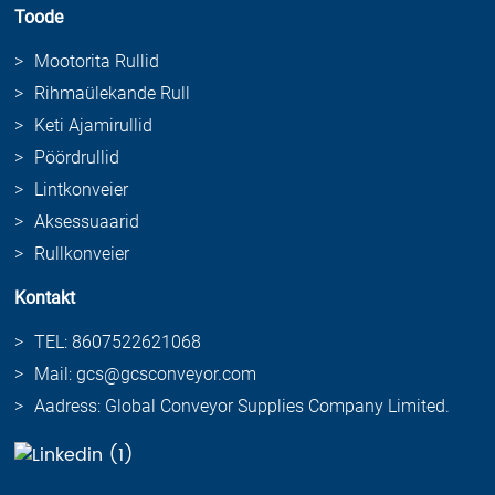
Toode
Mootorita Rullid
Rihmaülekande Rull
Keti Ajamirullid
Pöördrullid
Lintkonveier
Aksessuaarid
Rullkonveier
Kontakt
TEL: 8607522621068
Mail: gcs@gcsconveyor.com
Aadress: Global Conveyor Supplies Company Limited.