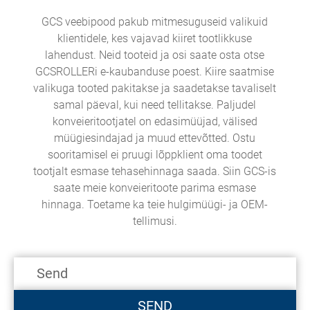
GCS veebipood pakub mitmesuguseid valikuid
klientidele, kes vajavad kiiret tootlikkuse
lahendust. Neid tooteid ja osi saate osta otse
GCSROLLERi e-kaubanduse poest. Kiire saatmise
valikuga tooted pakitakse ja saadetakse tavaliselt
samal päeval, kui need tellitakse. Paljudel
konveieritootjatel on edasimüüjad, välised
müügiesindajad ja muud ettevõtted. Ostu
sooritamisel ei pruugi lõppklient oma toodet
tootjalt esmase tehasehinnaga saada. Siin GCS-is
saate meie konveieritoote parima esmase
hinnaga. Toetame ka teie hulgimüügi- ja OEM-
tellimusi.