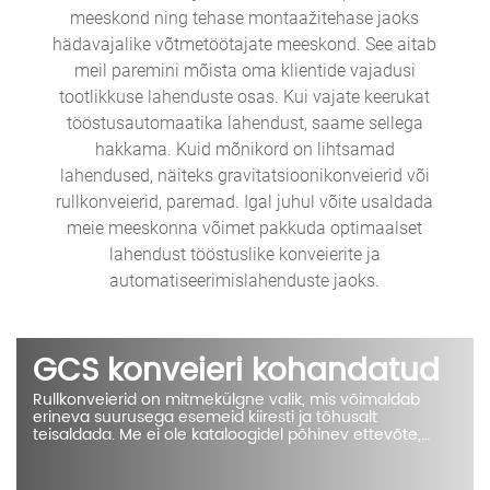
meeskond ning tehase montaažitehase jaoks
hädavajalike võtmetöötajate meeskond. See aitab
meil paremini mõista oma klientide vajadusi
tootlikkuse lahenduste osas. Kui vajate keerukat
tööstusautomaatika lahendust, saame sellega
hakkama. Kuid mõnikord on lihtsamad
lahendused, näiteks gravitatsioonikonveierid või
rullkonveierid, paremad. Igal juhul võite usaldada
meie meeskonna võimet pakkuda optimaalset
lahendust tööstuslike konveierite ja
automatiseerimislahenduste jaoks.
GCS konveieri kohandatud
Rullkonveierid on mitmekülgne valik, mis võimaldab
erineva suurusega esemeid kiiresti ja tõhusalt
teisaldada. Me ei ole kataloogidel põhinev ettevõte,
seega saame teie rullkonveierisüsteemi laiust, pikkust ja
funktsionaalsust kohandada vastavalt teie paigutusele
ja tootmiseesmärkidele.