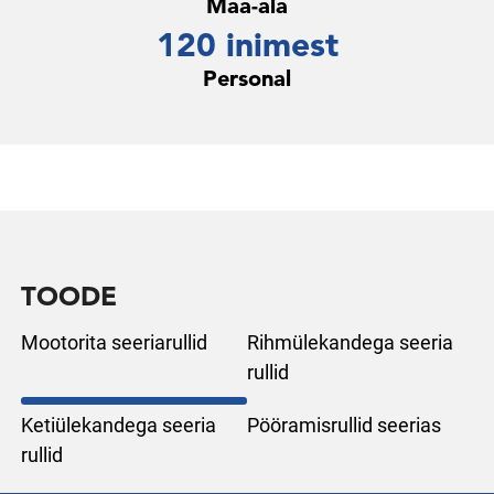
Maa-ala
120 inimest
Personal
TOODE
Mootorita seeriarullid
Rihmülekandega seeria
rullid
Ketiülekandega seeria
Pööramisrullid seerias
rullid