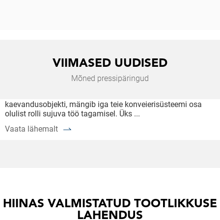
VIIMASED UUDISED
PARIMAD VEDRUGA KONVEIERIRULLID
Mõned pressipäringud
Olenemata sellest, kas haldate tiheda liiklusega ladu,
rahvusvahelist logistikakeskust või raskeveokite
kaevandusobjekti, mängib iga teie konveierisüsteemi osa
olulist rolli sujuva töö tagamisel. Üks ...
Vaata lähemalt
HIINAS VALMISTATUD TOOTLIKKUSE
LAHENDUS