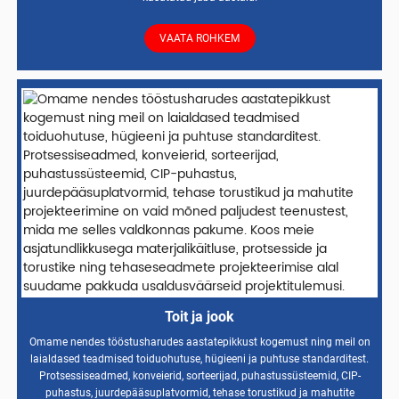
VAATA ROHKEM
Toit ja jook
Omame nendes tööstusharudes aastatepikkust kogemust ning meil on
laialdased teadmised toiduohutuse, hügieeni ja puhtuse standarditest.
Protsessiseadmed, konveierid, sorteerijad, puhastussüsteemid, CIP-
puhastus, juurdepääsuplatvormid, tehase torustikud ja mahutite