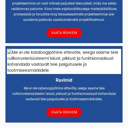
projekteerimine on vaid mõned paljudest teenustest, mida me selles
valdkonnas pakume. Koos meie asjatundlikkusega materjalikäitluse,
protsesside ja torustike ning tehaseseadmete projekteerimise alal
suudame pakkuda usaldusväärseid projektitulemusi.
VAATA ROHKEM
Ravimid
Me ei ole kataloogipõhine ettevõte, seega saame teie
rullkonveierisüsteemi laiust, pikkust ja funktsionaalsust kohandada
vastavalt teie paigutusele ja tootmiseesmärkidele.
VAATA ROHKEM