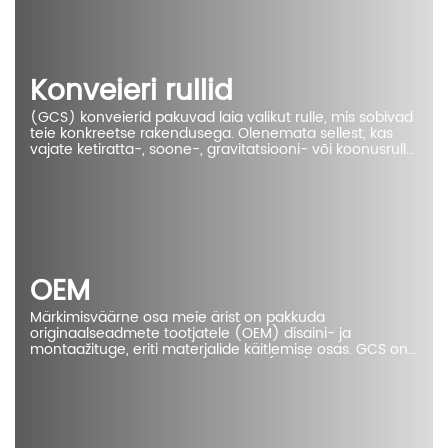
Konveieri rullid
(GCS) konveierid pakuvad laia valikut rulle, mis sobivad
teie konkreetse rakendusega. Olenemata sellest, kas
vajate ketiratta-, soone-, gravitatsiooni- või koonusrulle,
saame teie vajadustele vastava süsteemi luua. Samuti
saame luua spetsiaalseid rulle kiireks väljundiks,
rasketeks koormusteks, äärmuslikeks temperatuurideks,
söövitavaks keskkonnaks ja muudeks spetsiaalseteks
rakendusteks.
OEM
Märkimisväärne osa meie ärist on pakkuda
originaalseadmete tootjatele (OEM) disaini- ja
montaažituge, eriti materjalide käitlemise osas. GCS on
sageli originaalseadmete tootjate (OEM) poolt
lepinguline meie konveierite, pakkimisabiseadmete,
liftide, servosüsteemide, pneumaatika ja
juhtimissüsteemide ning projektijuhtimise alaste
teadmiste tõttu.