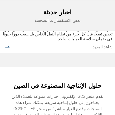
اخبار حديثة
بعض الاستفسارات الصحفية
أفضل بكرات النقل المحملة بنابض
سواء كنت تدير مستودعًا مزدحمًا، أو مركزًا لوجستيًا دوليًا، أو موقع
تعدين ثقيلًا، فإن كل جزء من نظام النقل الخاص بك يلعب دورًا حيويًا
في ضمان سلاسة العمليات. واحد...
شاهد المزيد
حلول الإنتاجية المصنوعة في الصين
يقدم متجر GCS الإلكتروني خيارات متنوعة للعملاء الذين
يحتاجون إلى حلول إنتاجية سريعة. يمكنك شراء هذه
المنتجات وقطع الغيار مباشرةً من متجر GCSROLLER
الإلكتروني. عادةً ما يتم تعبئة المنتجات التي توفر خدمة