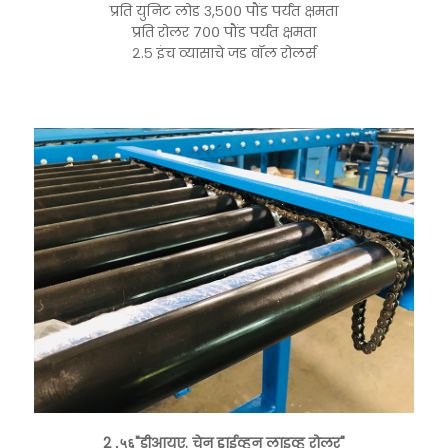
प्रति युनिट लोड ३,५०० पौंड पर्यंत क्षमता
प्रति रोलर ७०० पौंड पर्यंत क्षमता
२.५ इंच व्यासाचे जड वॉल रोलर्स
2
"डीआयए. चेन ड्राईव्हन लाइव्ह रोलर"
.५६