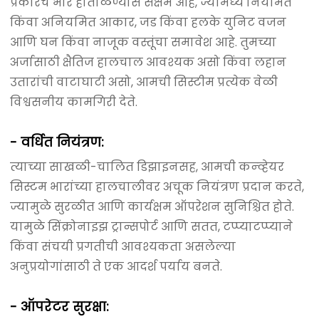
प्रकारचे भार हाताळण्यास सक्षम आहे, ज्यामध्ये नियमित
किंवा अनियमित आकार, जड किंवा हलके युनिट वजन
आणि घन किंवा नाजूक वस्तूंचा समावेश आहे. तुमच्या
अर्जासाठी क्षैतिज हालचाल आवश्यक असो किंवा लहान
उतारांची वाटाघाटी असो, आमची सिस्टीम प्रत्येक वेळी
विश्वसनीय कामगिरी देते.
- वर्धित नियंत्रण:
त्याच्या साखळी-चालित डिझाइनसह, आमची कन्व्हेयर
सिस्टम भारांच्या हालचालीवर अचूक नियंत्रण प्रदान करते,
ज्यामुळे सुरळीत आणि कार्यक्षम ऑपरेशन सुनिश्चित होते.
यामुळे सिंक्रोनाइझ ट्रान्सपोर्ट आणि सतत, टप्प्याटप्प्याने
किंवा संचयी प्रगतीची आवश्यकता असलेल्या
अनुप्रयोगांसाठी ते एक आदर्श पर्याय बनते.
- ऑपरेटर सुरक्षा: