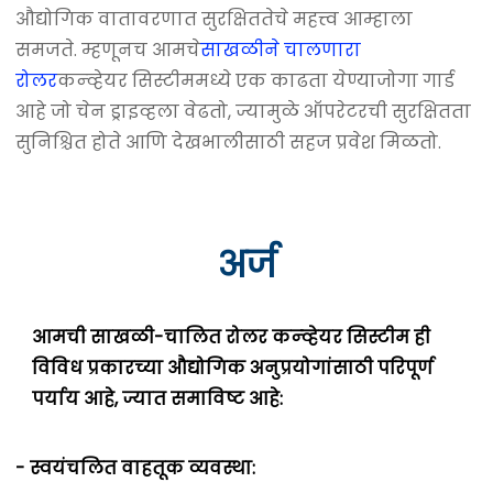
औद्योगिक वातावरणात सुरक्षिततेचे महत्त्व आम्हाला
समजते. म्हणूनच आमचे
साखळीने चालणारा
रोलर
कन्व्हेयर सिस्टीममध्ये एक काढता येण्याजोगा गार्ड
आहे जो चेन ड्राइव्हला वेढतो, ज्यामुळे ऑपरेटरची सुरक्षितता
सुनिश्चित होते आणि देखभालीसाठी सहज प्रवेश मिळतो.
अर्ज
आमची साखळी-चालित रोलर कन्व्हेयर सिस्टीम ही
विविध प्रकारच्या औद्योगिक अनुप्रयोगांसाठी परिपूर्ण
पर्याय आहे, ज्यात समाविष्ट आहे:
- स्वयंचलित वाहतूक व्यवस्था: