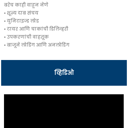
बरेच काही वाहून नेणे
• शून्य दाब संचय
• युनिटाइज्ड लोड
• टायर आणि चाकांची डिलिव्हरी
• उपकरणांची वाहतूक
• बाजूने लोडिंग आणि अनलोडिंग
व्हिडिओ