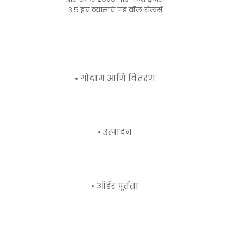
३.५ इंच व्यासाचे जड वॉल रोलर्स
• गोदाम आणि वितरण
• उत्पादन
• ऑर्डर पूर्तता