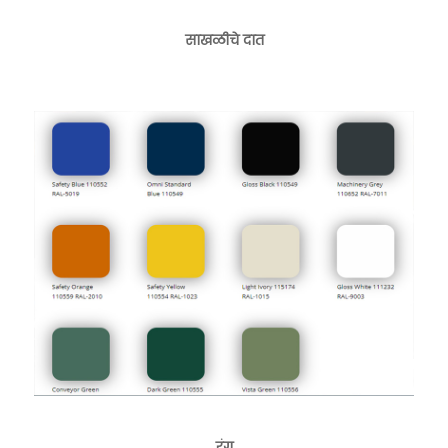
साखळीचे दात
रंग