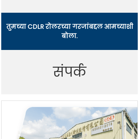
तुमच्या CDLR रोलरच्या गरजांबद्दल आमच्याशी
बोला.
संपर्क