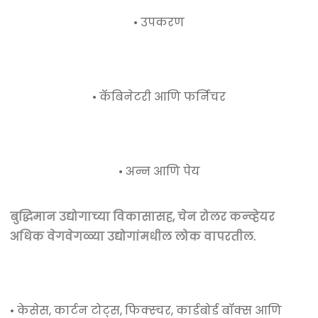
• उपकरण
• कॅबिनेटरी आणि फर्निचर
• अन्न आणि पेय
बुद्धिमान उद्योगाच्या विकासासह, चेन रोलर कन्व्हेयर
अधिक वेगवेगळ्या उद्योगांमधील लोक वापरतील.
• केसेस, कार्टन टोट्स, फिक्स्चर, कार्डबोर्ड बॉक्स आणि