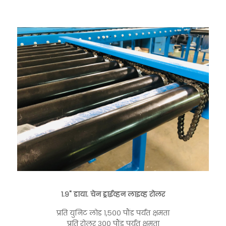
१.९" डाया. चेन ड्राईव्हन लाइव्ह रोलर
प्रति युनिट लोड १,५०० पौंड पर्यंत क्षमता
प्रति रोलर ३०० पौंड पर्यंत क्षमता