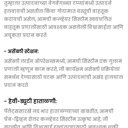
तुम्हाला उत्पादनाच्या वेगवेगळ्या टप्प्यांमध्ये उत्पादने
हलवायची असतील किंवा गोदामात वस्तूंची वाहतूक
करायची असेल, आमची कन्व्हेयर सिस्टीम स्वयंचलित
वाहतूक प्रणालींसाठी आवश्यक असलेली विश्वासार्हता आणि
अचूकता प्रदान करते.
- असेंब्ली स्टेशन:
असेंब्ली लाईन ऑपरेशन्समध्ये, आमची सिस्टीम एक गुलाम
प्रणाली म्हणून काम करते, जी कार्यक्षम असेंब्ली प्रक्रियेला
समर्थन देण्यासाठी घटक आणि उत्पादनांची अखंड हालचाल
प्रदान करते.
- हेवी-ड्युटी हाताळणी:
पॅलेट्ससारखे जड भार हाताळण्याच्या बाबतीत, आमची
चेन-ड्रिव्हन रोलर कन्व्हेयर सिस्टीम उत्कृष्ट आहे, जी
सुरळीत आणि विश्वासार्ह हस्तांतरणासाठी आवश्यक शक्ती