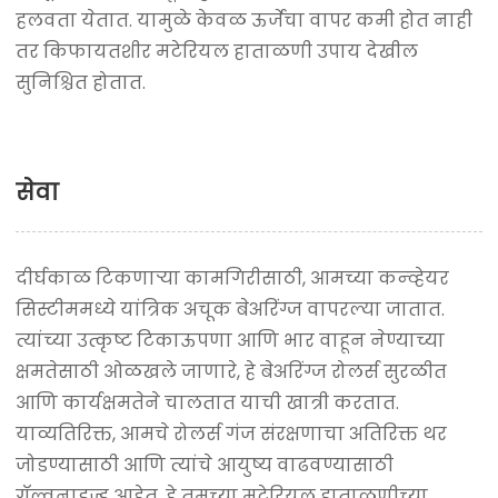
हलवता येतात. यामुळे केवळ ऊर्जेचा वापर कमी होत नाही
तर किफायतशीर मटेरियल हाताळणी उपाय देखील
सुनिश्चित होतात.
सेवा
दीर्घकाळ टिकणाऱ्या कामगिरीसाठी, आमच्या कन्व्हेयर
सिस्टीममध्ये यांत्रिक अचूक बेअरिंग्ज वापरल्या जातात.
त्यांच्या उत्कृष्ट टिकाऊपणा आणि भार वाहून नेण्याच्या
क्षमतेसाठी ओळखले जाणारे, हे बेअरिंग्ज रोलर्स सुरळीत
आणि कार्यक्षमतेने चालतात याची खात्री करतात.
याव्यतिरिक्त, आमचे रोलर्स गंज संरक्षणाचा अतिरिक्त थर
जोडण्यासाठी आणि त्यांचे आयुष्य वाढवण्यासाठी
गॅल्वनाइज्ड आहेत. हे तुमच्या मटेरियल हाताळणीच्या