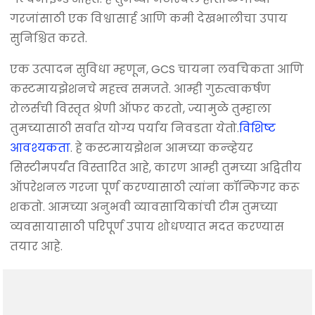
गरजांसाठी एक विश्वासार्ह आणि कमी देखभालीचा उपाय
सुनिश्चित करते.
एक उत्पादन सुविधा म्हणून, GCS चायना लवचिकता आणि
कस्टमायझेशनचे महत्त्व समजते. आम्ही गुरुत्वाकर्षण
रोलर्सची विस्तृत श्रेणी ऑफर करतो, ज्यामुळे तुम्हाला
तुमच्यासाठी सर्वात योग्य पर्याय निवडता येतो.
विशिष्ट
आवश्यकता
. हे कस्टमायझेशन आमच्या कन्व्हेयर
सिस्टीमपर्यंत विस्तारित आहे, कारण आम्ही तुमच्या अद्वितीय
ऑपरेशनल गरजा पूर्ण करण्यासाठी त्यांना कॉन्फिगर करू
शकतो. आमच्या अनुभवी व्यावसायिकांची टीम तुमच्या
व्यवसायासाठी परिपूर्ण उपाय शोधण्यात मदत करण्यास
तयार आहे.