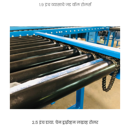
१.९ इंच व्यासाचे जड वॉल रोलर्स
२.५ इंच डाया. चेन ड्राईव्हन लाइव्ह रोलर