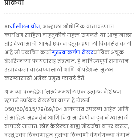
प्रक्रिया
At
जीसीएस चीन
, आम्हाला औद्योगिक वातावरणात
कार्यक्षम साहित्य वाहतुकीचे महत्त्व समजते. या आव्हानाला
तोंड देण्यासाठी, आम्ही एक वाहतूक प्रणाली विकसित केली
आहे जी एकत्रित करते
गुरुत्वाकर्षण रोलर
यांत्रिक अचूक
बेअरिंग्जच्या फायद्यांसह तंत्रज्ञान. हे नाविन्यपूर्ण समाधान
उत्पादकता वाढवण्यासाठी आणि ऑपरेशन्स सुलभ
करण्यासाठी अनेक प्रमुख फायदे देते.
आमच्या कन्व्हेइंग सिस्टीममधील एक उत्कृष्ट वैशिष्ट्य
म्हणजे स्प्रॉकेट रोलर्सचा वापर. हे रोलर्स
D50/60/63.5/79/89/104 आकारात उपलब्ध आहेत आणि
ते साहित्य सहजतेने आणि विश्वासार्हपणे वाहून नेण्यासाठी
वापरले जातात. लोड केलेल्या बाह्य मोटर्सचा वापर करून,
वस्तू एका ठिकाणाहून दुसऱ्या ठिकाणी वेगवेगळ्या वेगाने