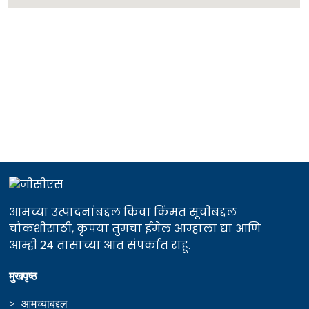
आमच्या उत्पादनांबद्दल किंवा किंमत सूचीबद्दल
चौकशीसाठी, कृपया तुमचा ईमेल आम्हाला द्या आणि
आम्ही 24 तासांच्या आत संपर्कात राहू.
मुखपृष्ठ
आमच्याबद्दल