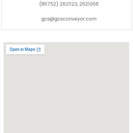
(८६७५२) २६२११२३, २६२१०६८
gcs@gcsconveyor.com