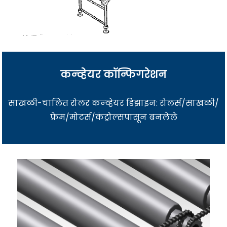
कन्व्हेयर कॉन्फिगरेशन
साखळी-चालित रोलर कन्व्हेयर डिझाइन: रोलर्स/साखळी/
फ्रेम/मोटर्स/कंट्रोल्सपासून बनलेले