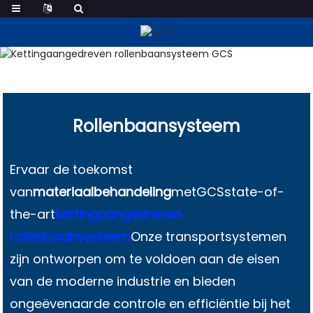
Kettingaangedreven
Rollenbaansysteem
Rollenbaansysteem
Ervaar de toekomst
van
materiaalbehandeling
met
GCS
state-of-
the-art
kettingaangedreven
rollenbaansysteem
Onze transportsystemen
zijn ontworpen om te voldoen aan de eisen
van de moderne industrie en bieden
ongeëvenaarde controle en efficiëntie bij het