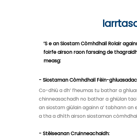
Iarrtas
’S e an Siostam Còmhdhail Rolair again
foirfe airson raon farsaing de thagra
measg:
- Siostaman Còmhdhail Fèin-ghluasadac
Co-dhiù a dh’ fheumas tu bathar a ghlua
chinneasachadh no bathar a ghiùlan taob
an siostam giùlain againn a’ tabhann an
a tha a dhìth airson siostaman còmhdhai
- Stèiseanan Cruinneachaidh: