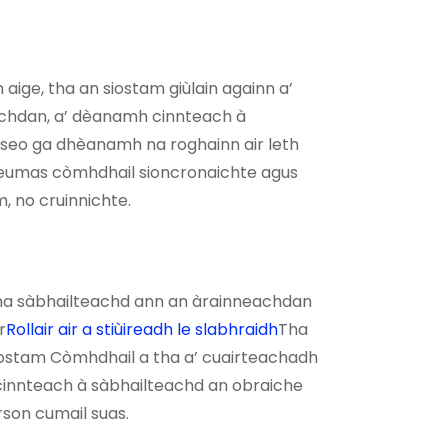
aige, tha an siostam giùlain againn a’
uchdan, a’ dèanamh cinnteach à
seo ga dhèanamh na roghainn air leth
heumas còmhdhail sioncronaichte agus
, no cruinnichte.
tha sàbhailteachd ann an àrainneachdan
r
Rollair air a stiùireadh le slabhraidh
Tha
-Siostam Còmhdhail a tha a’ cuairteachadh
cinnteach à sàbhailteachd an obraiche
irson cumail suas.