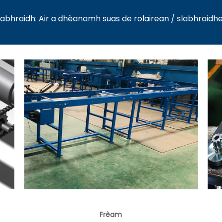
le slabhraidh: Air a dhèanamh suas de rolairean / slabhra
Frèam