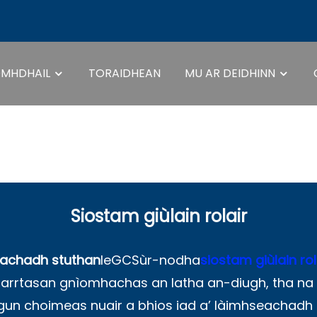
MHDHAIL
TORAIDHEAN
MU AR DEIDHINN
Siostam Giùlain Ro
Siostam giùlain rolair
achadh stuthan
le
GCS
ùr-nodha
siostam giùlain rol
arrtasan gnìomhachas an latha an-diugh, tha na 
n choimeas nuair a bhios iad a’ làimhseachadh r