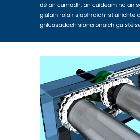
dè an cumadh, an cuideam no an so-
giùlain rolair slabhraidh-stiùirich
ghluasadach sioncronaich gu stèis