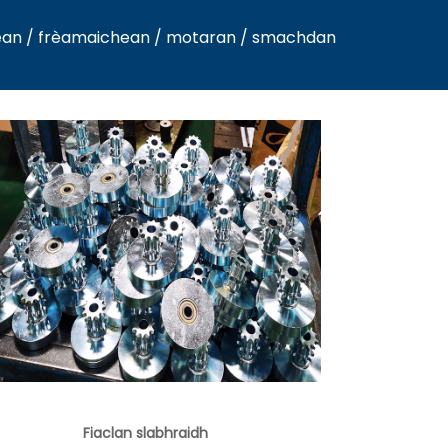
idhean / frèamaichean / motaran / smachdan
Fiaclan slabhraidh