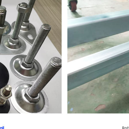
il
Rot