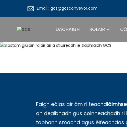
Email : gcs@gcsconveyor.com
DACHAIGH
ROLAIR
CÒ
Faigh eòlas air àm ri teachd
làimhse
an dealbhadh gus coinneachadh ri i
tabhann smachd agus èifeachdas gu