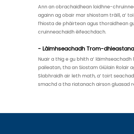
Ann an obrachaidhean loidhne-chruinnea
againn ag obair mar shiostam tràill, a’ t
fhiosta de phàirtean agus thoraidhean gu
cruinneachaidh èifeachdach.
- Làimhseachadh Trom-dhleastanai
Nuair a thig e gu bhith a’ làimhseachadh 
paileatan, tha an Siostam Giùlain Rolair ag
Slabhraidh air leth math, a’ toirt seac
smachd a tha riatanach airson gluasad r