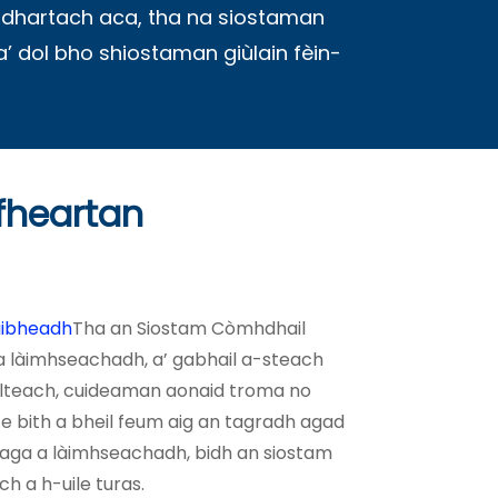
 adhartach aca, tha na siostaman
a’ dol bho shiostaman giùlain fèin-
fheartan
ràibheadh
Tha an Siostam Còmhdhail
a làimhseachadh, a’ gabhail a-steach
lteach, cuideaman aonaid troma no
Ge bith a bheil feum aig an tagradh agad
eaga a làimhseachadh, bidh an siostam
h a h-uile turas.