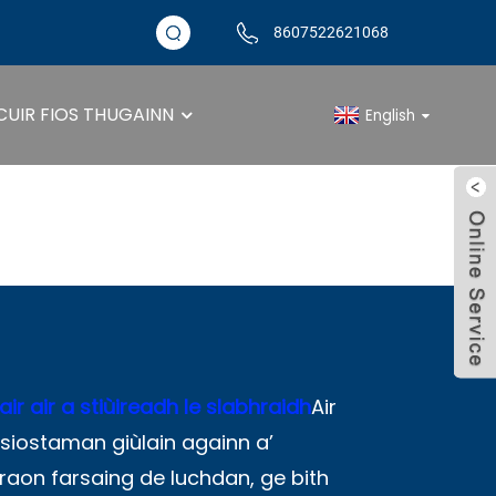
8607522621068
CUIR FIOS THUGAINN
English
lair Air A Stiùirea
air air a stiùireadh le slabhraidh
Air
siostaman giùlain againn a’
aon farsaing de luchdan, ge bith