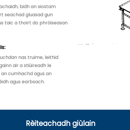
chaidh, bidh an siostam
oirt seachad gluasad gun
s taic a thoirt do phròiseasan
s:
luchdan nas truime, leithid
ainn air a stiùireadh le
had an cumhachd agus an
èidh agus earbsach.
Rèiteachadh giùlain