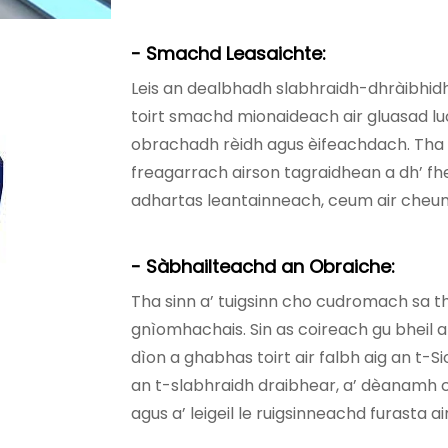
- Smachd Leasaichte:
Leis an dealbhadh slabhraidh-dhràibhidh 
toirt smachd mionaideach air gluasad l
obrachadh rèidh agus èifeachdach. Tha 
freagarrach airson tagraidhean a dh’ f
adhartas leantainneach, ceum air cheum
- Sàbhailteachd an Obraiche:
Tha sinn a’ tuigsinn cho cudromach sa 
gnìomhachais. Sin as coireach gu bheil a
dìon a ghabhas toirt air falbh aig an t
an t-slabhraidh draibhear, a’ dèanamh 
agus a’ leigeil le ruigsinneachd furasta a