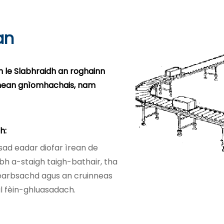
an
n le Slabhraidh an roghainn
idhean gnìomhachais, nam
h:
sad eadar diofar ìrean de
h a-staigh taigh-bathair, tha
 earbsachd agus an cruinneas
l fèin-ghluasadach.