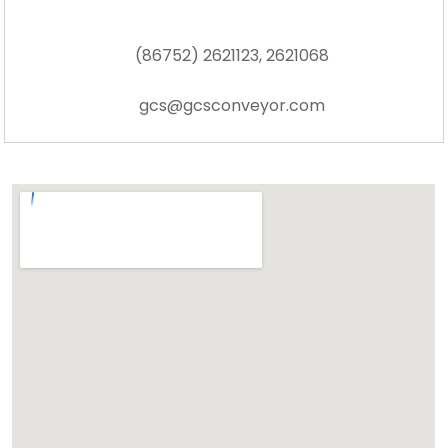
(86752) 2621123, 2621068
gcs@gcsconveyor.com