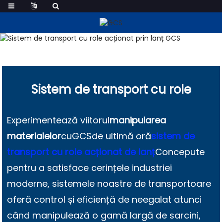
Sistem De Transport Cu Role
Acționat De Lanț
Sistem de transport cu role
Experimentează viitorul
manipularea
materialelor
cu
GCS
de ultimă oră
sistem de
transport cu role acționat de lanț
Concepute
pentru a satisface cerințele industriei
moderne, sistemele noastre de transportoare
oferă control și eficiență de neegalat atunci
când manipulează o gamă largă de sarcini,