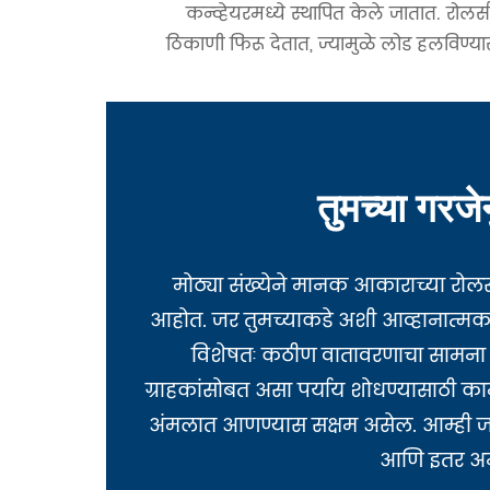
कन्व्हेयरमध्ये स्थापित केले जातात. रोलर
ठिकाणी फिरू देतात, ज्यामुळे लोड हलविण्या
तुमच्या गरजे
मोठ्या संख्येने मानक आकाराच्या रोलर्
आहोत. जर तुमच्याकडे अशी आव्हानात्मक 
विशेषतः कठीण वातावरणाचा सामना 
ग्राहकांसोबत असा पर्याय शोधण्यासाठी 
अंमलात आणण्यास सक्षम असेल. आम्ही जहाज
आणि इतर अनेक 