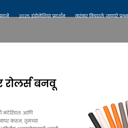
पादने
२०२५ इंडोनेशिया प्रदर्शन
वारंवार विचारले जाणारे प्रश्न
 रोलर्स बनवू
ाठी मटेरियल आणि
 वापर करून, तुमच्या