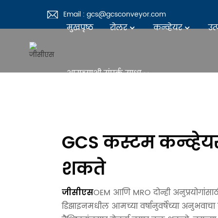
Email : gcs@gcsconveyor.com
मुखपृष्ठ
रोलर
कन्व्हेयर
उत्
आमच्याशी संपर्क साधा
GCS कस्टम कन्व्हेयर
शकते
OEM आणि MRO दोन्ही अनुप्रयोगांस
जीसीएस
डिझाइनमधील आमच्या वर्षानुवर्षेच्या अनुभवाचा