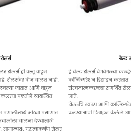
रोलर्स
बेल्ट 
र रोलर्स ही वस्तू वाहून
हे बेल्ट रोलर्स वेगवेगळ्या कन्व
आहे. रोलर्सवर वीज चालत नाही.
कॉन्फिगरेशन डिझाइन करतात. ब
े हलवल्या जातात आणि वाहून
संरचनात्मकदृष्ट्या समर्थित रोल
 कलत्या पद्धतीने व्यवस्थित
जाते.
रोलर्सचे स्वरूप आणि कॉन्फिगरे
न प्रणालींमध्ये मोठ्या प्रमाणात
करण्यासाठी डिझाइन केलेले आह
ालचालीला चालना देण्यासाठी
ते. सामान्यतः, गुरुत्वाकर्षण रोलर