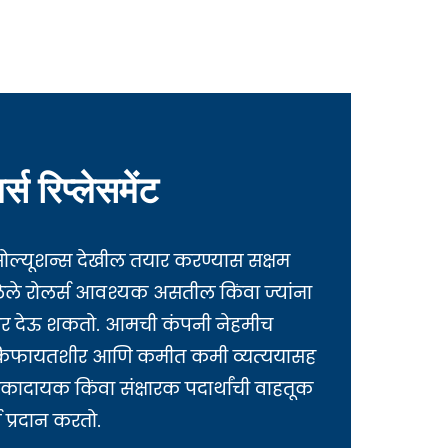
स रिप्लेसमेंट
र सोल्यूशन्स देखील तयार करण्यास सक्षम
ेले रोलर्स आवश्यक असतील किंवा ज्यांना
्तर देऊ शकतो. आमची कंपनी नेहमीच
 जो किफायतशीर आणि कमीत कमी व्यत्ययासह
ादायक किंवा संक्षारक पदार्थांची वाहतूक
स प्रदान करतो.