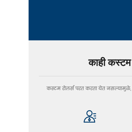
काही कस्टम क
कस्टम रोलर्स परत करता येत नसल्यामुळे, तु