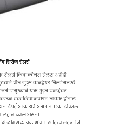
निंग सिरीज रोलर्स
्र रोलर्स किंवा कोनस रोलर्स असेही
ामुख्याने पीस गुड्स कन्व्हेयर सिस्टीममध्ये
र्स प्रामुख्याने पीस गुड्स कन्व्हेयर
णेकरून वक्र किंवा जंक्शन साकार होतील.
न्यतः टॅपर्ड आकाराचे असतात, एका टोकाला
ला लहान व्यास असतो.
 सिस्टीममध्ये वक्रांभोवती साहित्य सहजतेने