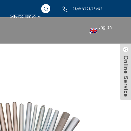
८६०७५२२६२१०६८
आमच्याबद्दल
English
कन्व्हेयर रोलर कस्टम