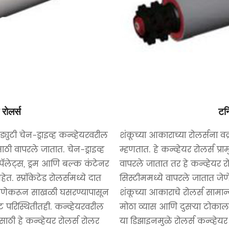
 रोलर्स
टर्
ी-ड्युटी चेन-ड्राइव्ह कन्व्हेयरवरील
शंकूच्या आकाराच्या रोलर्सना वक
ाठी वापरले जातात. चेन-ड्राइव्ह
म्हणतात. हे कन्व्हेयर रोलर्स प्र
पॅलेट्स, ड्रम आणि बल्क कंटेनर
वापरले जातात तर हे कन्व्हेयर रोल
. स्प्रॉकेटेड रोलर्समध्ये दात
सिस्टीममध्ये वापरले जातात जे
 जेणेकरून साखळी घसरण्यापासून
शंकूच्या आकाराचे रोलर्स सामा
 परिस्थितीतही. कन्व्हेयरवरील
मोठा व्यास आणि दुसऱ्या टोका
ाठी हे कन्व्हेयर रोलर्स रोलर
या डिझाइनमुळे रोलर्स कन्व्हेयर