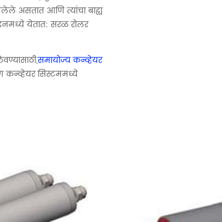
 बनलेले असतात आणि त्यांचा बाह्य
ाइनमध्ये येतात: सरळ रोलर
वण्यासाठी,
समायोज्य कन्व्हेयर
षण कन्व्हेयर सिस्टममध्ये