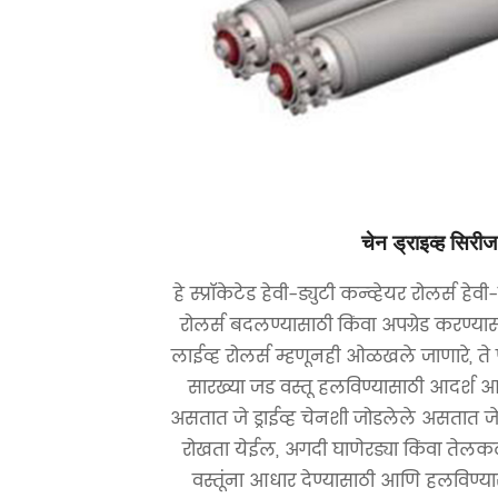
चेन ड्राइव्ह सिरीज
हे स्प्रॉकेटेड हेवी-ड्युटी कन्व्हेयर रोलर्स हेव
रोलर्स बदलण्यासाठी किंवा अपग्रेड करण्यास
लाईव्ह रोलर्स म्हणूनही ओळखले जाणारे, ते 
सारख्या जड वस्तू हलविण्यासाठी आदर्श आहेत
असतात जे ड्राईव्ह चेनशी जोडलेले असतात
रोखता येईल, अगदी घाणेरड्या किंवा तेलकट
वस्तूंना आधार देण्यासाठी आणि हलविण्यास