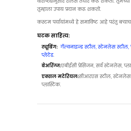
वैशिष्ट्यांनुसार रोलर्स तयार करू शकतो. तुमच्या
तुम्हाला उपाय प्रदान करू शकतो.
कस्टम पर्यायांमध्ये हे समाविष्ट आहे परंतु बर्‍य
घटक साहित्य:
गॅल्वनाइज्ड स्टील, स्टेनलेस स्टील, पी
ट्यूबिंग:
प्लेटेड
.
एबीईसी प्रेसिजन, सर्व स्टेनलेस, प्ला
बेअरिंग्ज:
सीआरएस स्टील, स्टेनलेस
एक्सल मटेरियल:
प्लास्टिक.