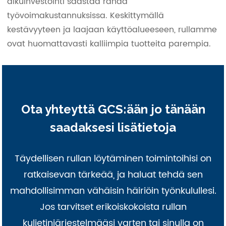
alkuinvestointi säästää rahaa
työvoimakustannuksissa. Keskittymällä
kestävyyteen ja laajaan käyttöalueeseen, rullamme
ovat huomattavasti kalliimpia tuotteita parempia.
Ota yhteyttä GCS:ään jo tänään
saadaksesi lisätietoja
Täydellisen rullan löytäminen toimintoihisi on
ratkaisevan tärkeää, ja haluat tehdä sen
mahdollisimman vähäisin häiriöin työnkulullesi.
Jos tarvitset erikoiskokoista rullan
kuljetinjärjestelmääsi varten tai sinulla on