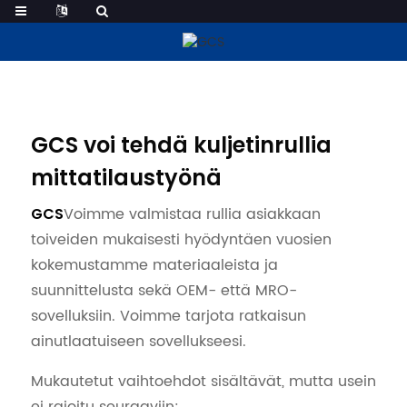
Kuljetinrulla Mukautettu
GCS voi tehdä kuljetinrullia
mittatilaustyönä
Voimme valmistaa rullia asiakkaan
GCS
toiveiden mukaisesti hyödyntäen vuosien
kokemustamme materiaaleista ja
suunnittelusta sekä OEM- että MRO-
sovelluksiin. Voimme tarjota ratkaisun
ainutlaatuiseen sovellukseesi.
Mukautetut vaihtoehdot sisältävät, mutta usein
ei rajoitu seuraaviin: