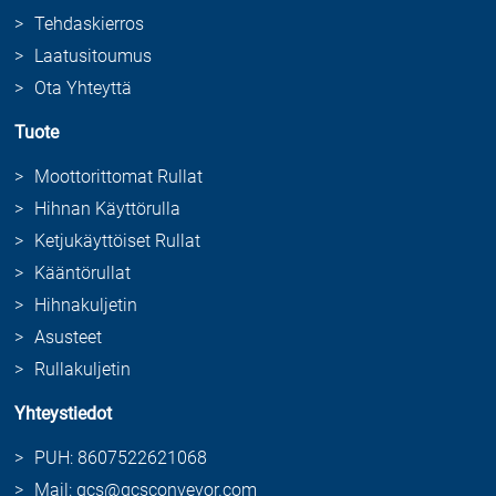
Tehdaskierros
Laatusitoumus
Ota Yhteyttä
Tuote
Moottorittomat Rullat
Hihnan Käyttörulla
Ketjukäyttöiset Rullat
Kääntörullat
Hihnakuljetin
Asusteet
Rullakuljetin
Yhteystiedot
PUH: 8607522621068
Mail: gcs@gcsconveyor.com