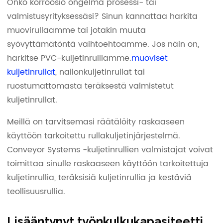
Onko korroosio ongelma prosessi- tai
valmistusyrityksessäsi? Sinun kannattaa harkita
muovirullaamme tai jotakin muuta
syövyttämätöntä vaihtoehtoamme. Jos näin on,
harkitse PVC-kuljetinrulliamme.
muoviset
kuljetinrullat
, nailonkuljetinrullat tai
ruostumattomasta teräksestä valmistetut
kuljetinrullat.
Meillä on tarvitsemasi räätälöity raskaaseen
käyttöön tarkoitettu rullakuljetinjärjestelmä.
Conveyor Systems -kuljetinrullien valmistajat voivat
toimittaa sinulle raskaaseen käyttöön tarkoitettuja
kuljetinrullia, teräksisiä kuljetinrullia ja kestäviä
teollisuusrullia.
Lisääntynyt työnkulkukapasiteetti