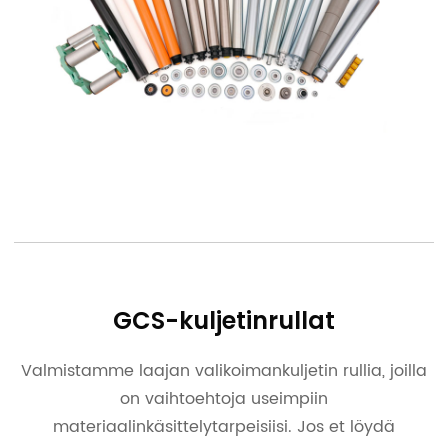
GCS-kuljetinrullat
Valmistamme laajan valikoiman
kuljetin
rullia, joilla
on vaihtoehtoja useimpiin
materiaalinkäsittelytarpeisiisi. Jos et löydä