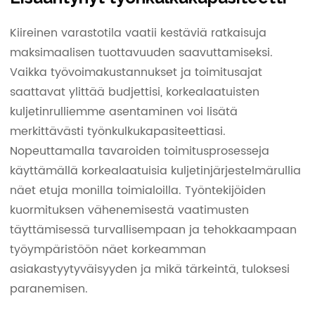
Kiireinen varastotila vaatii kestäviä ratkaisuja
maksimaalisen tuottavuuden saavuttamiseksi.
Vaikka työvoimakustannukset ja toimitusajat
saattavat ylittää budjettisi, korkealaatuisten
kuljetinrulliemme asentaminen voi lisätä
merkittävästi työnkulkukapasiteettiasi.
Nopeuttamalla tavaroiden toimitusprosesseja
käyttämällä korkealaatuisia kuljetinjärjestelmärullia
näet etuja monilla toimialoilla. Työntekijöiden
kuormituksen vähenemisestä vaatimusten
täyttämisessä turvallisempaan ja tehokkaampaan
työympäristöön näet korkeamman
asiakastyytyväisyyden ja mikä tärkeintä, tuloksesi
paranemisen.