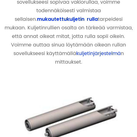
sovellukseesi sopivaa vakiorullaa, voimme
todennäköisesti valmistaa
sellaisen.
tarpeidesi
mukautettu
kuljetin
rulla
mukaan. Kuljetinrullien osalta on tärkeää varmistaa,
että annat oikeat mitat, jotta rulla sopii oikein.
Voimme auttaa sinua löytämään oikean rullan
sovellukseesi käyttämällä
kuljetinjärjestelmä
n
mittaukset.