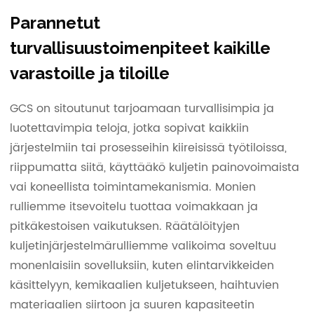
Parannetut
turvallisuustoimenpiteet kaikille
varastoille ja tiloille
GCS on sitoutunut tarjoamaan turvallisimpia ja
luotettavimpia teloja, jotka sopivat kaikkiin
järjestelmiin tai prosesseihin kiireisissä työtiloissa,
riippumatta siitä, käyttääkö kuljetin painovoimaista
vai koneellista toimintamekanismia. Monien
rulliemme itsevoitelu tuottaa voimakkaan ja
pitkäkestoisen vaikutuksen. Räätälöityjen
kuljetinjärjestelmärulliemme valikoima soveltuu
monenlaisiin sovelluksiin, kuten elintarvikkeiden
käsittelyyn, kemikaalien kuljetukseen, haihtuvien
materiaalien siirtoon ja suuren kapasiteetin