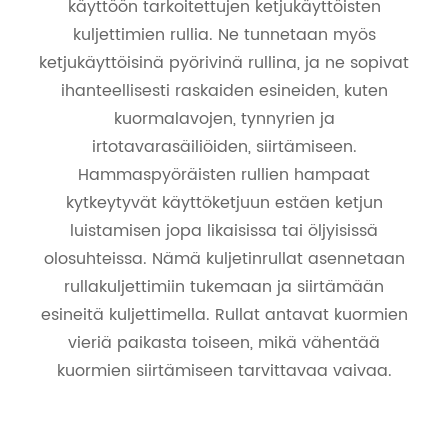
käyttöön tarkoitettujen ketjukäyttöisten
kuljettimien rullia. Ne tunnetaan myös
ketjukäyttöisinä pyörivinä rullina, ja ne sopivat
ihanteellisesti raskaiden esineiden, kuten
kuormalavojen, tynnyrien ja
irtotavarasäiliöiden, siirtämiseen.
Hammaspyöräisten rullien hampaat
kytkeytyvät käyttöketjuun estäen ketjun
luistamisen jopa likaisissa tai öljyisissä
olosuhteissa. Nämä kuljetinrullat asennetaan
rullakuljettimiin tukemaan ja siirtämään
esineitä kuljettimella. Rullat antavat kuormien
vieriä paikasta toiseen, mikä vähentää
kuormien siirtämiseen tarvittavaa vaivaa.