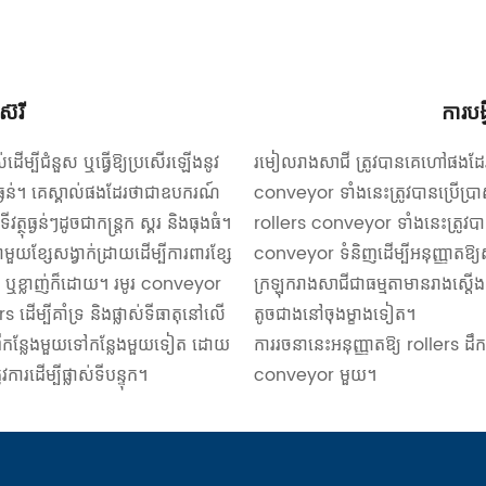
៊េរី
ការបង
់ដើម្បីជំនួស ឬធ្វើឱ្យប្រសើរឡើងនូវ
រមៀលរាងសាជី ត្រូវបានគេហៅផងដែរ
គេ​ស្គាល់​ផង​ដែរ​ថា​ជា​ឧបករណ៍​
conveyor ទាំងនេះត្រូវបានប្រើប្រា
​វត្ថុ​ធ្ងន់ៗ​ដូច​ជា​កន្ត្រក ស្គរ និង​ធុង​ធំ។
rollers conveyor ទាំងនេះត្រូវបាន
យខ្សែសង្វាក់ដ្រាយដើម្បីការពារខ្សែ
conveyor ទំនិញដើម្បីអនុញ្ញាតឱ្យ
្វក់ ឬខ្លាញ់ក៏ដោយ។ រមូរ conveyor
ក្រឡុករាងសាជីជាធម្មតាមានរាងស្តើង ដ
 ដើម្បីគាំទ្រ និងផ្លាស់ទីធាតុនៅលើ
តូចជាងនៅចុងម្ខាងទៀត។
ពីកន្លែងមួយទៅកន្លែងមួយទៀត ដោយ
ការរចនានេះអនុញ្ញាតឱ្យ rollers ដឹកន
ការដើម្បីផ្លាស់ទីបន្ទុក។
conveyor មួយ។