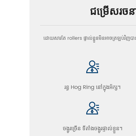
ជម្រើសរចនា
ដោយសារតែ rollers ផ្ទាល់ខ្លួនមិនអាចត្រឡប់វិញបាន
រន្ធ Hog Ring នៅក្នុងអ័ក្ស។
ចង្អូរច្រើន ទីតាំងចង្អូរផ្ទាល់ខ្លួន។