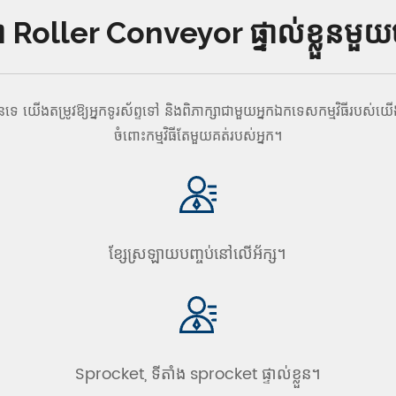
 Roller Conveyor ផ្ទាល់ខ្លួនមួយច
ទេ យើងតម្រូវឱ្យអ្នកទូរស័ព្ទទៅ និងពិភាក្សាជាមួយអ្នកឯកទេសកម្មវិធីរបស់យើ
ចំពោះកម្មវិធីតែមួយគត់របស់អ្នក។
ខ្សែស្រឡាយបញ្ចប់នៅលើអ័ក្ស។
Sprocket, ទីតាំង sprocket ផ្ទាល់ខ្លួន។