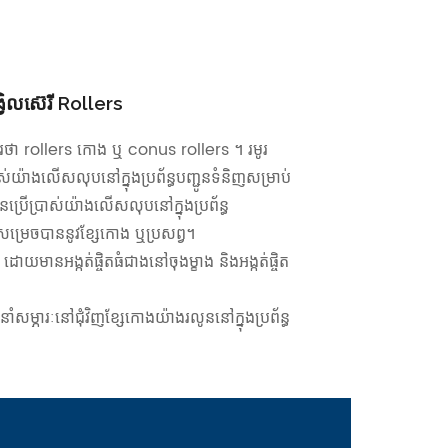
្វិលស៊េរី Rollers
ថា rollers កោង ឬ conus rollers ។ រមូរ
ស់យ៉ាងលើសលុបនៅក្នុងប្រព័ន្ធបញ្ជូនទំនិញសម្រាប់
ប្រើប្រាស់យ៉ាងលើសលុបនៅក្នុងប្រព័ន្ធ
សម្រេចបាននូវខ្សែកោង ឬប្រសព្វ។
ោយមានអង្កត់ផ្ចិតធំជាងនៅចុងម្ខាង និងអង្កត់ផ្ចិត
ាំសម្ភារៈនៅជុំវិញខ្សែកោងយ៉ាងរលូននៅក្នុងប្រព័ន្ធ