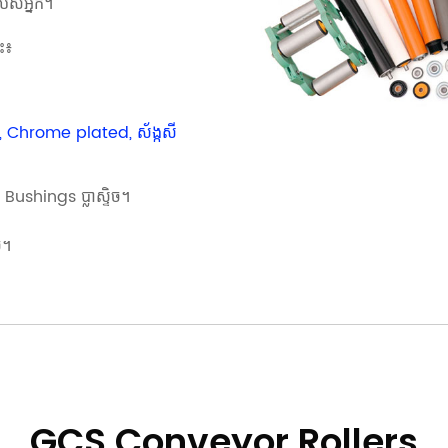
របស់អ្នក។
ោះ៖
, Chrome plated, ស័ង្កសី
Bushings ប្លាស្ទិច។
ច។
GCS Conveyor Rollers