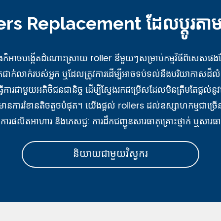
s Replacement ដែលប្តូរតាមតម
ើងក៏អាចបង្កើតដំណោះស្រាយ roller នីមួយៗសម្រាប់កម្មវិធីពិសេសផងដែរ
ាត្រជាក់លាក់របស់អ្នក ឬដែលត្រូវការដើម្បីអាចទប់ទល់នឹងបរិយាក
ការជាមួយអតិថិជនជានិច្ច ដើម្បីស្វែងរកជម្រើសដែលមិនត្រឹមតែផ្តល់នូវ
ការរំខានតិចតួចបំផុត។ យើងផ្តល់ rollers ដល់ឧស្សាហកម្មជាច្រើន 
 ការផលិតអាហារ និងភេសជ្ជៈ ការដឹកជញ្ជូនសារធាតុគ្រោះថ្នាក់ ឬសារធា
និយាយជាមួយវិស្វករ