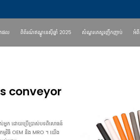
ិតផល
ពិព័រណ៍ឥណ្ឌូនេស៊ីឆ្នាំ 2025
សំណួរគេសួរញឹកញាប់
អំព
Conv
ers conveyor
់អ្នក ដោយប្រើប្រាស់បទពិសោធន៍
ាប់កម្មវិធី OEM និង MRO ។ យើង