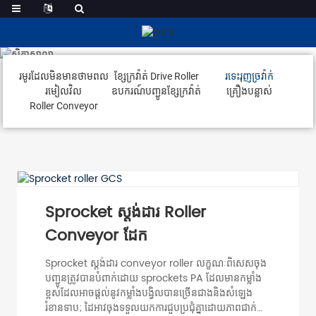
រទេះរុញច្រវ៉ាក់
រមូរដែលមិនមានថាមពល
ខ្សែក្រវ៉ាត់ Drive Roller
រទេះរុញច្រវ៉ាក់
រមៀលវិល
ឧបករណ៍បញ្ជូនខ្សែក្រវ៉ាត់
គ្រឿងបន្លាស់
Roller Conveyor
Sprocket ស្តង់ដារ Roller
Conveyor ដែក
Sprocket ស្តង់ដារ conveyor roller លក្ខណៈ​ពិសេស​ចុង​
បញ្ជូន​ត្រូវ​បាន​បំពាក់​ដោយ sprockets PA ដែល​មាន​កម្លាំង​
ខ្ពស់​ដែល​អាច​ផ្តល់​នូវ​កម្លាំង​បង្វិល​បាន​ច្រើន​ជាង​និង​សំឡេង​
រំខាន​ទាប​; ដៃអាវចុងទទួលយកការជួបប្រជុំគ្នាដោយភាពជាក់