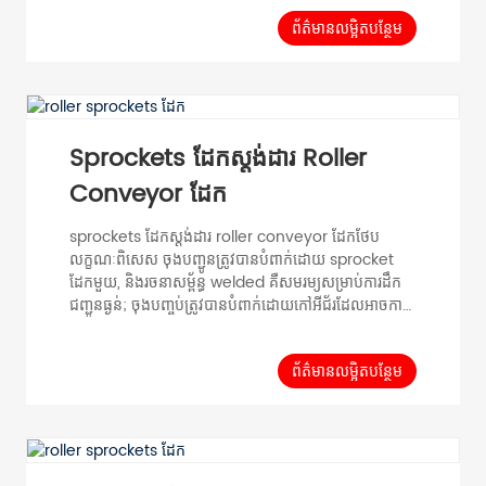
ស័ក្តិសមសម្រាប់ការដឹកជញ្ជូនសម្ភារៈផ្ទុកពន្លឺ។ PVC Cone
Sleeve Roller ដោយបន្ថែមដៃអាវរាងសាជី (PVC) ទៅនឹង
ព័ត៌មានលម្អិតបន្ថែម
Roller ធម្មតា, vari...
Sprockets ដែកស្តង់ដារ Roller
Conveyor ដែក
sprockets ដែកស្ដង់ដារ roller conveyor ដែកថែប
លក្ខណៈពិសេស ចុងបញ្ជូនត្រូវបានបំពាក់ដោយ sprocket
ដែកមួយ, និងរចនាសម្ព័ន្ធ welded គឺសមរម្យសម្រាប់ការដឹក
ជញ្ជូនធ្ងន់; ចុងបញ្ចប់ត្រូវបានបំពាក់ដោយកៅអីជ័រដែលអាចកាត់
បន្ថយសំលេងរំខាន។ ចុងទាំងពីរត្រូវបានបំពាក់ដោយមួកចុងប្លា
ស្ទិកសម្រាប់រូបរាងដ៏ស្រស់ស្អាត។ ទិន្នន័យទូទៅ ការបញ្ជូនបន្ទុក
សម្ភារៈតែមួយ≤30KG ល្បឿនអតិបរមា 0.5m/s ជួរ
ព័ត៌មានលម្អិតបន្ថែម
សីតុណ្ហភាព -5℃~40℃ សម្ភារៈផ្ទុកលំនៅដ្ឋាន...