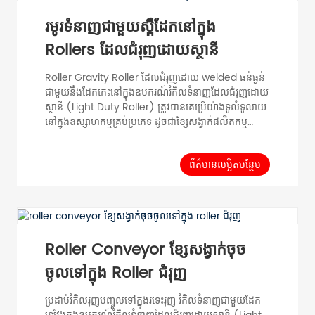
រមូរទំនាញជាមួយស្ពឺដែកនៅក្នុង
Rollers ដែលជំរុញដោយស្ថានី
Roller Gravity Roller ដែលជំរុញដោយ welded ធន់ធ្ងន់
ជាមួយនឹងដែកកេះនៅក្នុងឧបករណ៍រំកិលទំនាញដែលជំរុញដោយ
ស្ថានី (Light Duty Roller) ត្រូវបានគេប្រើយ៉ាងទូលំទូលាយ
នៅក្នុងឧស្សាហកម្មគ្រប់ប្រភេទ ដូចជាខ្សែសង្វាក់ផលិតកម្ម
បន្ទាត់ដំឡើង ខ្សែវេចខ្ចប់ ម៉ាស៊ីន conveyor និង logistic
strore។ ម៉ូដែលបំពង់អង្កត់ផ្ចិត D (mm) កម្រាស់បំពង់ T
(mm) ប្រវែង Roller RL (mm) Shaft Diameter d
ព័ត៌មានលម្អិតបន្ថែម
(mm) Tube Material Surface PH50 φ 50 T=1.5
100-1000 φ 12,15 Carbon Steel Stainless Steel
Zi...
Roller Conveyor ខ្សែសង្វាក់ចុច
ចូលទៅក្នុង Roller ជំរុញ
ប្រដាប់រំកិលរុញបញ្ចូលទៅក្នុងរទេះរុញ រំកិលទំនាញជាមួយដែក