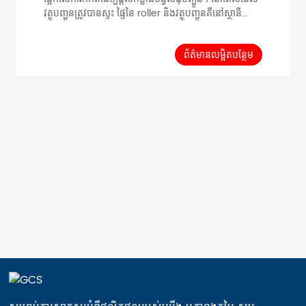
វត្ថុបញ្ជូនត្រូវបានស្ទះ ផ្ទៃនៃ roller និងវត្ថុបញ្ជូនគឺនៅស្ថានី
ដែលអាចកាត់បន្ថយការពាក់ និងការរហែកនៃផ្ទៃនៃវត្ថុបញ្ជូន។
ដៃអាវចុងទទួលយកសមាសធាតុប្លាស្ទិកដែលមានភាពជាក់លាក់
សម្រាប់ដំណើរការរលូន។ ទិន្នន័យទូទៅ ការបញ្ជូនបន្ទុក Single
ព័ត៌មានលម្អិតបន្ថែម
Roller≤400KG ល្បឿនអតិបរមា...