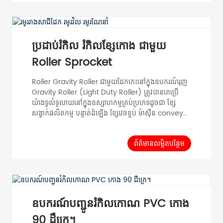
(មម) កម្រាស់បំពង់ T (មម)...
ប្រដាប់រំកិល រំកិលខ្សែកោង ជាមួយ
Roller Sprocket
Roller Gravity Roller ជាមួយដែកកេះនៅក្នុងឧបករណ៍រុញ
Gravity Roller (Light Duty Roller) ត្រូវបានគេប្រើ
យ៉ាងទូលំទូលាយនៅក្នុងឧស្សាហកម្មគ្រប់ប្រភេទដូចជា ខ្សែ
សង្វាក់ផលិតកម្ម បន្ទាត់ដំឡើង ខ្សែវេចខ្ចប់ ម៉ាស៊ីន conveyor
និង logistic strore។ ម៉ូដែលបំពង់អង្កត់ផ្ចិត D (mm)
កម្រាស់បំពង់ T (mm) ប្រវែង Roller RL (mm) Shaft
Diameter d (mm) Tube Material Surface
ព័ត៌មានលម្អិតបន្ថែម
PH50 φ 50 T=1.5 100-1000 φ 12,15 ដែកអ៊ីណុកដែក
អ៊ីណុក Zincorplated Chrome plated PH5...
ឧបករណ៍បញ្ជូនរំកិលកោណ PVC កោង
90 ដឺក្រេ។