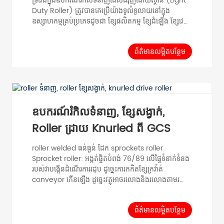
ទ្រវែងក្នុងឧបករណ៍រំកិលទំនាញដែលជំរុញដោយស្ថានី (Light
Duty Roller) ត្រូវបានគេប្រើយ៉ាងទូលំទូលាយនៅក្នុង
ឧស្សាហកម្មគ្រប់ប្រភេទដូចជា ខ្សែផលិតកម្ម ខ្សែដំឡើង ខ្សែវេច
ខ្ចប់ ម៉ាស៊ីនបញ្ជូន និងដឹកជញ្ជូន។ ម៉ូដែលបំពង់អង្កត់ផ្ចិត D
(mm) កម្រាស់បំពង់ T (mm) ប្រវែង roller RL (mm)
Shaft Diameter d (mm) Tube Material
ព័ត៌មានលម្អិតបន្ថែម
Surface PH50 φ 50 T=1.5 100-1000 φ 12,15
Carbon Steel Stainless...
ឧបករណ៍រំកិលទំនាញ, ខ្សែសង្វាក់,
Roller ដ្រាយ Knurled ពី GCS
roller welded ធន់ធ្ងន់ ដែក sprockets roller
Sprocket roller: អង្កត់ផ្ចិតបំពង់ 76/89 លើផ្ទៃទំនាក់ទំនង
របស់វាបង្កើនដំណើរការរដុប ដូច្នេះការកកិតខ្សែក្រវ៉ាត់
conveyor កើនឡើង ដូច្នេះវត្ថុអាចរលោងនិងរលោងតាមរយៈ
conveyor ។ Gravity Roller (Light Duty Roller)
ត្រូវ​បាន​គេ​ប្រើ​យ៉ាង​ទូលំទូលាយ​នៅ​ក្នុង​គ្រប់​ប្រភេទ​នៃ​
ឧស្សាហកម្ម​ដូច​ជា​ ខ្សែ​ផលិត​ ខ្សែ​ការ​ដំឡើង​ ខ្សែ​វេចខ្ចប់​ ម៉ាស៊ីន​
ព័ត៌មានលម្អិតបន្ថែម
conveyor និង​ logistic strore។ ម៉ូដែលបំពង់អង្កត់ផ្ចិត D