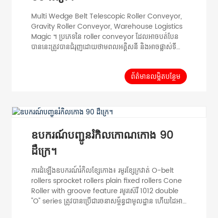
Multi Wedge Belt Telescopic Roller Conveyor,
Gravity Roller Conveyor, Warehouse Logistics
Magic ។ ប្រភេទនៃ roller conveyor ដែលអាចបត់បែន
បាននេះត្រូវបានជំរុញដោយថាមពលអគ្គិសនី និងអាចផ្លាស់ទី
បាន កែវពង្រីក និងលៃតម្រូវកម្ពស់។ ប្រើយ៉ាងទូលំទូលាយក្នុង
ផលិតកម្មរោងចក្រ។ រោងចក្រ GCS នឹងអាចកំណត់រចនាសម្ព័ន្ធ
ផ្សេងគ្នាផ្ទាល់ខ្លួនសម្រាប់សេណារីយ៉ូកម្មវិធីផ្សេងគ្នានៃប្រព័ន្ធ
ព័ត៌មានលម្អិតបន្ថែម
បញ្ជូន។ Poly V-belt Driven Roller Conveyors ដែល
ជាទូទៅហៅថា PLV ផ្តល់នូវ roller ផ្ទាល់ដែលជំរុញដោយ
វិជ្ជមាន...
ឧបករណ៍បញ្ជូនរំកិលកោណកោង 90
ដឺក្រេ។
ការដំឡើងឧបករណ៍រំកិលខ្សែកោង៖ រមូរខ្សែក្រវាត់ O-belt
rollers sprocket rollers plain fixed rollers Cone
Roller with groove feature រមូរស៊េរី 1012 double
"O" series ត្រូវបានប្រើជារចនាសម្ព័ន្ធជាមូលដ្ឋាន ហើយដៃអាវ
ស្តើងៗត្រូវបានបន្ថែមដើម្បីដឹងពីមុខងារបង្វិលខ្សែក្រវ៉ាត់ "O" ។