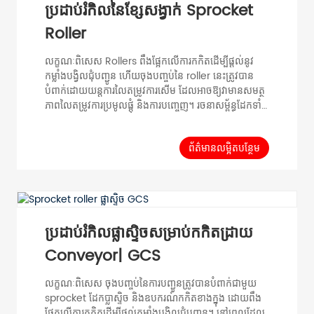
ប្រដាប់រំកិលនៃខ្សែសង្វាក់ Sprocket
Roller
លក្ខណៈពិសេស Rollers ពឹងផ្អែកលើការកកិតដើម្បីផ្តល់នូវ
កម្លាំងបង្វិលជុំបញ្ជូន ហើយចុងបញ្ចប់នៃ roller នេះត្រូវបាន
បំពាក់ដោយយន្តការលៃតម្រូវការសើម ដែលអាចឱ្យវាមានសមត្ថ
ភាពលៃតម្រូវការប្រមូលផ្តុំ និងការបញ្ចេញ។ រចនាសម្ព័ន្ធដែកទាំង
អស់ ឧបករណ៍កកិតពិសេស សមត្ថភាពផ្ទុកធំ; រចនា
សម្ព័ន្ធសាមញ្ញ ការដំឡើងងាយស្រួល។ ទិន្នន័យទូទៅ ការបញ្ជូន
បន្ទុក ការបញ្ជូនបន្ទុកនៃសម្ភារៈតែមួយ ល្បឿនអតិបរមា
ព័ត៌មានលម្អិតបន្ថែម
0.5m/s ជួរសីតុណ្ហភាព -20℃ ~ 80C សម្ភារៈ Bearin...
ប្រដាប់រំកិលផ្លាស្ទិចសម្រាប់កកិតដ្រាយ
Conveyor| GCS
លក្ខណៈពិសេស ចុងបញ្ចប់នៃការបញ្ជូនត្រូវបានបំពាក់ជាមួយ
sprocket ដែកប្លាស្ទិច និងឧបករណ៍កកិតខាងក្នុង ដោយពឹង
ផ្អែកលើការកកិតដើម្បីផ្តល់កម្លាំងបង្វិលជុំបញ្ជូន។ នៅពេលដែល