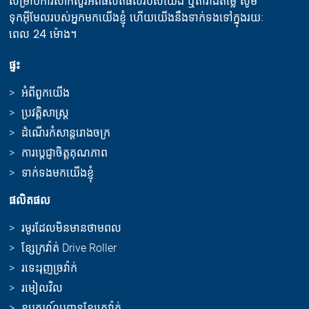
សម្រាប់ការសាកសួរអំពីផលិតផលរបស់យើង ឬតារាងតម្លៃ សូម
ទុកអ៊ីមែលរបស់អ្នកមកយើងខ្ញុំ ហើយយើងនឹងទាក់ទងទៅក្នុងរយៈ
ពេល 24 ម៉ោង។
ផ្ទះ
អំពីពួកយើង
ប្រវត្តិសាស្ត្រ
ដំណើរកំសាន្តរោងចក្រ
ការប្តេជ្ញាចិត្តគុណភាព
ទាក់ទងមកយើងខ្ញុំ
ផលិតផល
រមូរដែលមិនមានថាមពល
ខ្សែក្រវ៉ាត់ Drive Roller
រទេះរុញច្រវ៉ាក់
រមៀលវិល
ឧបករណ៍បញ្ជូនខ្សែក្រវ៉ាត់