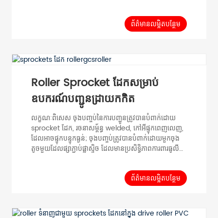
លាក់ប្លាស្ទិក ដែលដំណើរការយ៉ាងរលូន។ វាអាចផ្តល់នូវកម្លាំង
បង្វិលជុំបញ្ជូនខ្ពស់ និងប្រសិទ្ធភាពនៃការធ្វើសមកាលកម្មជាង
គ្រប់ប្រភេទនៃដ្រាយខ្សែក្រវ៉ាត់ ដោយគ្មានប្រេងរំអិល និងការ
ព័ត៌មានលម្អិតបន្ថែម
ថែទាំសាមញ្ញ។ ទិន្នន័យទូទៅ ការផ្ទុកសម្ភារៈតែមួយ≤30KG
ល្បឿនអតិបរមា 0.5m/s ...
Roller Sprocket ដែកសម្រាប់
ឧបករណ៍បញ្ជូនដ្រាយកកិត
លក្ខណៈពិសេស ចុងបញ្ចប់នៃការបញ្ជូនត្រូវបានបំពាក់ដោយ
sprocket ដែក, រចនាសម្ព័ន្ធ welded, កៅអីផ្ទុកពេញលេញ,
ដែលអាចផ្ទុកបន្ទុកធ្ងន់; ចុងបញ្ចប់ត្រូវបានបំពាក់ដោយមួកចុង
តូចមួយដែលផ្សាភ្ជាប់ផ្លាស្ទិច ដែលមានប្រសិទ្ធិភាពការពារធូលី
បានប្រសើរជាង។ ដោយសារតែផ្នែកដែលផ្ទុក និងផ្លាស់ទីរបស់វា
គឺជាលោហៈទាំងអស់ វាមិនត្រូវបានប៉ះពាល់ដោយបរិយាកាស
សីតុណ្ហភាពទេ។ ទិន្នន័យទូទៅ ការបញ្ជូនបន្ទុកទោល
ព័ត៌មានលម្អិតបន្ថែម
Roller≤400KG ល្បឿនអតិបរមា 0.5m/s ជួរសីតុណ្ហភាព
-20℃~80C សម្ភារៈផ្ទុកលំនៅដ្ឋាន...