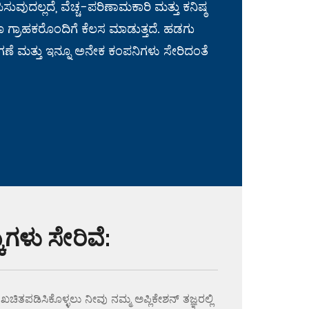
ವುದಲ್ಲದೆ, ವೆಚ್ಚ-ಪರಿಣಾಮಕಾರಿ ಮತ್ತು ಕನಿಷ್ಠ
್ರಾಹಕರೊಂದಿಗೆ ಕೆಲಸ ಮಾಡುತ್ತದೆ. ಹಡಗು
ೆ ಮತ್ತು ಇನ್ನೂ ಅನೇಕ ಕಂಪನಿಗಳು ಸೇರಿದಂತೆ
ಗಳು ಸೇರಿವೆ:
ಚಿತಪಡಿಸಿಕೊಳ್ಳಲು ನೀವು ನಮ್ಮ ಅಪ್ಲಿಕೇಶನ್ ತಜ್ಞರಲ್ಲಿ