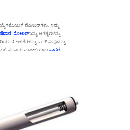
 ಆಯ್ಕೆಗಳೊಂದಿಗೆ ರೋಲರ್‌ಗಳು. ನಿಮ್ಮ
ನಿಮ್ಮ ಅಗತ್ಯಗಳನ್ನು
ಣೆದಾರ
ರೋಲರ್
ಸರಿಯಾದ ಅಳತೆಗಳನ್ನು ಒದಗಿಸುವುದನ್ನು
ವು ನಿಮಗೆ ಸಹಾಯ ಮಾಡಬಹುದು.
ಸಾಗಣೆ