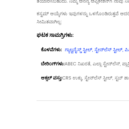
ತಯಾರಿಸಬಹುದು. ನಿಮ್ಮ ಅನನ್ಯ ಅಪ್ಲಿಕೇಶನ್‌ಗೆ ನಾವು 
ಕಸ್ಟಮ್ ಆಯ್ಕೆಗಳು ಇವುಗಳನ್ನು ಒಳಗೊಂಡಿರುತ್ತವೆ ಆದ
ಸೀಮಿತವಾಗಿಲ್ಲ:
ಘಟಕ ಸಾಮಗ್ರಿಗಳು:
ಗ್ಯಾಲ್ವನೈಸ್ಡ್ ಸ್ಟೀಲ್, ಸ್ಟೇನ್‌ಲೆಸ್ ಸ್ಟೀ
ಕೊಳವೆಗಳು:
ABEC ನಿಖರತೆ, ಎಲ್ಲಾ ಸ್ಟೇನ್‌ಲೆಸ್, ಪ್ಲಾಸ
ಬೇರಿಂಗ್‌ಗಳು:
CRS ಉಕ್ಕು, ಸ್ಟೇನ್‌ಲೆಸ್ ಸ್ಟೀಲ್, ಸ್ಟಬ್ ಶಾಫ್
ಆಕ್ಸಲ್ ವಸ್ತು: