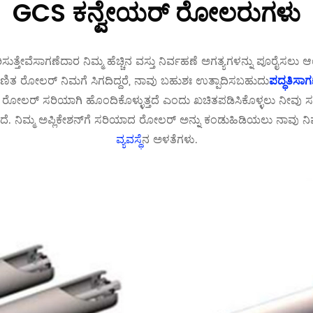
GCS ಕನ್ವೇಯರ್ ರೋಲರುಗಳು
ುತ್ತೇವೆ
ಸಾಗಣೆದಾರ
ನಿಮ್ಮ ಹೆಚ್ಚಿನ ವಸ್ತು ನಿರ್ವಹಣೆ ಅಗತ್ಯಗಳನ್ನು ಪೂರೈಸಲು
ಾಣಿತ ರೋಲರ್ ನಿಮಗೆ ಸಿಗದಿದ್ದರೆ, ನಾವು ಬಹುಶಃ ಉತ್ಪಾದಿಸಬಹುದು
ಪದ್ಧತಿ
ಸಾಗ
 ರೋಲರ್ ಸರಿಯಾಗಿ ಹೊಂದಿಕೊಳ್ಳುತ್ತದೆ ಎಂದು ಖಚಿತಪಡಿಸಿಕೊಳ್ಳಲು ನೀವು 
ಗಿದೆ. ನಿಮ್ಮ ಅಪ್ಲಿಕೇಶನ್‌ಗೆ ಸರಿಯಾದ ರೋಲರ್ ಅನ್ನು ಕಂಡುಹಿಡಿಯಲು ನಾ
ವ್ಯವಸ್ಥೆ
ನ ಅಳತೆಗಳು.