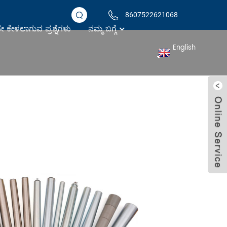
8607522621068
 ಕೇಳಲಾಗುವ ಪ್ರಶ್ನೆಗಳು
ನಮ್ಮ ಬಗ್ಗೆ
English
ವೇಯರ್ ರೋಲರ್ ಕಸ್ಟಮ