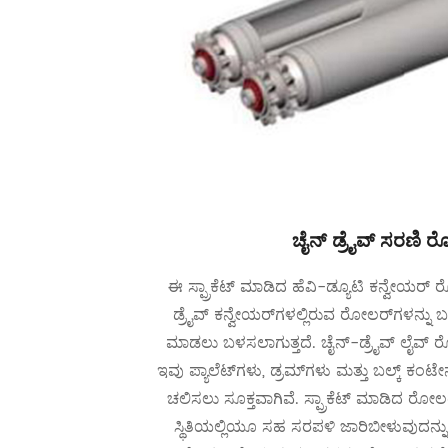
ಚೈನ್ ಡ್ರೈವ್ ಸರಣಿ
ಈ ಸ್ಪ್ರಾಕೆಟ್ ಮಾಡಿದ ಹೆವಿ-ಡ್ಯೂಟಿ ಕನ್ವೇಯರ್ ರ
ಡ್ರೈವ್ ಕನ್ವೇಯರ್‌ಗಳಲ್ಲಿರುವ ರೋಲರ್‌ಗಳನ್ನ
ಮಾಡಲು ಬಳಸಲಾಗುತ್ತದೆ. ಚೈನ್-ಡ್ರೈವ್ ಲೈವ್
ಇವು ಪ್ಯಾಲೆಟ್‌ಗಳು, ಡ್ರಮ್‌ಗಳು ಮತ್ತು ಬಲ್ಕ್ ಕ
ಚಲಿಸಲು ಸೂಕ್ತವಾಗಿವೆ. ಸ್ಪ್ರಾಕೆಟ್ ಮಾಡಿದ ರೋ
ಸ್ಥಿತಿಯಲ್ಲಿಯೂ ಸಹ ಸರಪಳಿ ಜಾರಿಬೀಳುವುದನ್ನು