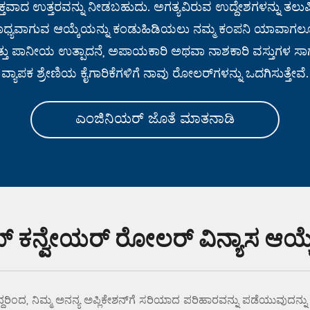
ತವಾದ ಉತ್ತರವನ್ನು ನೀಡಬಹುದು. ಅಗತ್ಯವಿರುವ ಉದ್ದೇಶಗಳನ್ನು ತಲುಪಿಸು
ಯವಾಗುವ ಆಯ್ಕೆಯನ್ನು ಕಂಡುಹಿಡಿಯಲು ನಮ್ಮ ಕಂಪನಿ ಯಾವಾಗಲೂ ಗ
್ತು ಪಾನೀಯ ಉತ್ಪಾದನೆ, ಅಪಾಯಕಾರಿ ಅಥವಾ ನಾಶಕಾರಿ ವಸ್ತುಗಳ ಸಾಗಣ
ವ್ಯಾಪಕ ಶ್ರೇಣಿಯ ಕೈಗಾರಿಕೆಗಳಿಗೆ ನಾವು ರೋಲರ್‌ಗಳನ್ನು ಒದಗಿಸುತ್ತೇವೆ.
ಎಂಜಿನಿಯರ್ ಜೊತೆ ಮಾತನಾಡಿ
ಮ್ ಕನ್ವೇಯರ್ ರೋಲರ್ ವಿನ್ಯಾಸ ಆಯ್ಕೆ
ದರಿಂದ, ನಿಮ್ಮ ಅನನ್ಯ ಅಪ್ಲಿಕೇಶನ್‌ಗೆ ಸರಿಯಾದ ಪರಿಹಾರವನ್ನು ಪಡೆಯುವುದನ್ನು ಖ