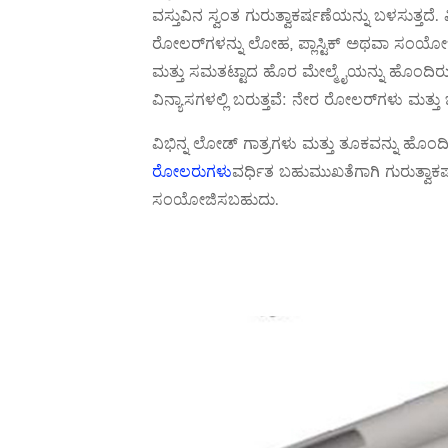
ವಸ್ತುವಿನ ಸ್ವಂತ ಗುರುತ್ವಾಕರ್ಷಣೆಯನ್ನು ಬಳಸುತ್ತದೆ. 
ರೋಲರ್‌ಗಳನ್ನು ಲೋಹ, ಪ್ಲಾಸ್ಟಿಕ್ ಅಥವಾ ಸಂಯೋಜ
ಮತ್ತು ಸಮತಟ್ಟಾದ ಹೊರ ಮೇಲ್ಮೈಯನ್ನು ಹೊಂದಿರುತ
ವಿನ್ಯಾಸಗಳಲ್ಲಿ ಬರುತ್ತವೆ: ನೇರ ರೋಲರ್‌ಗಳು ಮತ್ತ
ವಿಭಿನ್ನ ಲೋಡ್ ಗಾತ್ರಗಳು ಮತ್ತು ತೂಕವನ್ನು ಹೊಂದ
ರೋಲರುಗಳು
ವರ್ಧಿತ ಬಹುಮುಖತೆಗಾಗಿ ಗುರುತ್ವಾಕರ್
ಸಂಯೋಜಿಸಬಹುದು.