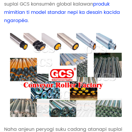
suplai GCS konsumén global kalawan
produk
mimitian ti model standar nepi ka desain kacida
ngaropéa
.
Naha anjeun peryogi suku cadang atanapi suplai