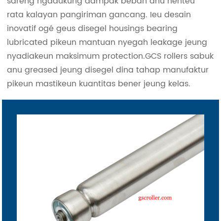
sareng ngadukung dampak beban anu henteu
rata kalayan pangiriman gancang. Ieu desain
inovatif ogé geus disegel housings bearing
lubricated pikeun mantuan nyegah leakage jeung
nyadiakeun maksimum protection.GCS rollers sabuk
anu greased jeung disegel dina tahap manufaktur
pikeun mastikeun kuantitas bener jeung kelas.