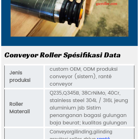
Conveyor Roller Spésifikasi Data
custom OEM, ODM produksi
Jenis
conveyor (sistem), ranté
produksi
conveyor
Q345B, 38CrNiMo, 40Cr,
Q235,
stainless steel 304L / 316L jeung
Roller
aluminium jsb Sistim
Materail
penanganan bagasi gulungan
baja beurat; kualitas gulungan
C
gilinding,
onveyor
gilinding