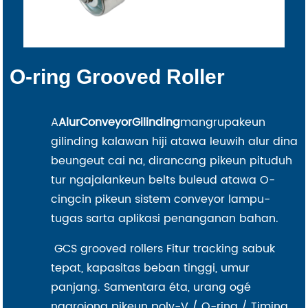
O-ring Grooved Roller
A
Alur
Conve
yor
Gilinding
mangrupakeun
gilinding kalawan hiji atawa leuwih alur dina
beungeut cai na, dirancang pikeun pituduh
tur ngajalankeun belts buleud atawa O-
cingcin pikeun sistem conveyor lampu-
tugas sarta aplikasi penanganan bahan.
GCS grooved rollers Fitur tracking sabuk
tepat, kapasitas beban tinggi, umur
panjang. Samentara éta, urang ogé
ngarojong pikeun poly-V / O-ring / Timing