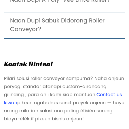
Naon Dupi A Poly-Vee Drive Roller?
Naon Dupi Sabuk Didorong Roller
Conveyor?
Kontak Dinten!
Pilari solusi roller conveyor sampurna? Naha anjeun
peryogi standar atanapi custom-dirancang
gilinding , para ahli kami siap mantuan.
Contact us
kiwari
pikeun ngabahas sarat proyék anjeun — hayu
urang milarian solusi anu paling éfisién sareng
biaya-éféktif pikeun bisnis anjeun!