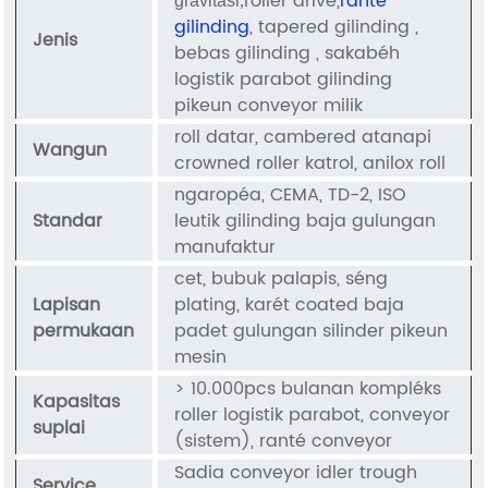
roller drive,
ranté
gravitasi
,
gilinding
, tapered gilinding ,
Jenis
bebas gilinding , sakabéh
logistik parabot gilinding
pikeun conveyor milik
roll datar, cambered atanapi
Wangun
crowned roller katrol, anilox roll
ngaropéa, CEMA, TD-2, ISO
Standar
leutik gilinding baja gulungan
manufaktur
cet, bubuk palapis, séng
Lapisan
plating, karét coated baja
permukaan
padet gulungan silinder pikeun
mesin
> 10.000pcs bulanan kompléks
Kapasitas
roller logistik parabot, conveyor
suplai
(sistem), ranté conveyor
Sadia conveyor idler trough
Service