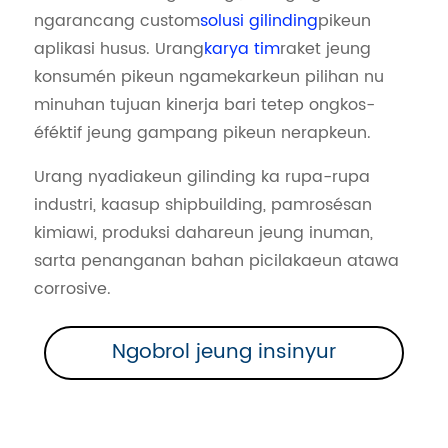
ngarancang custom
solusi gilinding
pikeun
aplikasi husus. Urang
karya tim
raket jeung
konsumén pikeun ngamekarkeun pilihan nu
minuhan tujuan kinerja bari tetep ongkos-
éféktif jeung gampang pikeun nerapkeun.
Urang nyadiakeun gilinding ka rupa-rupa
industri, kaasup shipbuilding, pamrosésan
kimiawi, produksi dahareun jeung inuman,
sarta penanganan bahan picilakaeun atawa
corrosive.
Ngobrol jeung insinyur