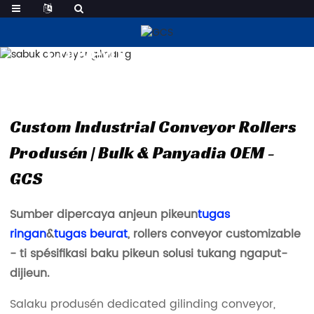
Conveyor Beubeur Rollers
Custom Industrial Conveyor Rollers
Produsén | Bulk & Panyadia OEM -
GCS
Sumber dipercaya anjeun pikeun
tugas
ringan
&
tugas beurat
, rollers conveyor customizable
- ti spésifikasi baku pikeun solusi tukang ngaput-
dijieun.
Salaku produsén dedicated gilinding conveyor,