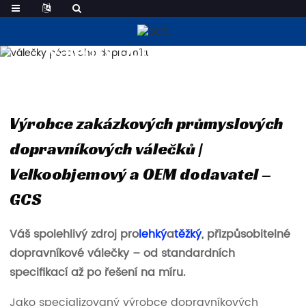
Válečky Dopravních Pásů
Výrobce zakázkových průmyslových
dopravníkových válečků |
Velkoobjemový a OEM dodavatel –
GCS
Váš spolehlivý zdroj pro
lehký
a
těžký
, přizpůsobitelné
dopravníkové válečky – od standardních
specifikací až po řešení na míru.
Jako specializovaný výrobce dopravníkových