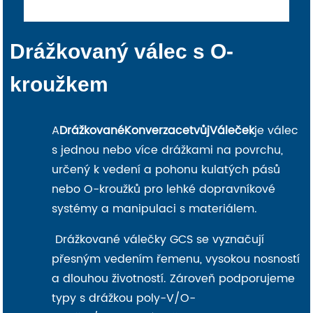
Drážkovaný válec s O-
kroužkem
A
Drážkované
Konverzace
tvůj
Váleček
je válec
s jednou nebo více drážkami na povrchu,
určený k vedení a pohonu kulatých pásů
nebo O-kroužků pro lehké dopravníkové
systémy a manipulaci s materiálem.
Drážkované válečky GCS se vyznačují
přesným vedením řemenu, vysokou nosností
a dlouhou životností. Zároveň podporujeme
typy s drážkou poly-V/O-