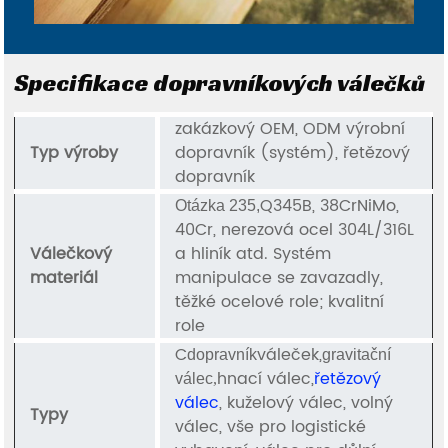
Specifikace dopravníkových válečků
zakázkový OEM, ODM výrobní
Typ výroby
dopravník (systém), řetězový
dopravník
Q345B, 38CrNiMo,
Otázka 235,
40Cr, nerezová ocel 304L/316L
Válečkový
a hliník atd. Systém
materiál
manipulace se zavazadly,
těžké ocelové role; kvalitní
role
C
váleček,
dopravník
gravitační
hnací válec,
řetězový
válec
,
válec
, kuželový válec, volný
Typy
válec, vše pro logistické