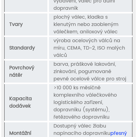
vybavení, válec pro důlní
dopravník
plochý válec, kladka s
Tvary
klenutým nebo zaobleným
válečkem, aniloxový válec
výroba ocelových válců na
Standardy
míru, CEMA, TD-2, ISO malých
válců
barva, práškové lakování,
Povrchový
zinkování, pogumované
nátěr
pevné ocelové válce pro stroj
>10 000 ks měsíčně
komplexního válečkového
Kapacita
logistického zařízení,
dodávek
dopravníku (systému),
řetězového dopravníku
Dostupný válec žlabu
Montážní
napínacího dopravníku
přesný