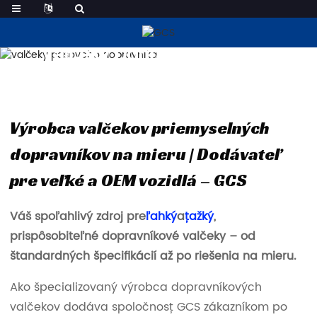
Valčeky Dopravných Pásov
Výrobca valčekov priemyselných
dopravníkov na mieru | Dodávateľ
pre veľké a OEM vozidlá – GCS
Váš spoľahlivý zdroj pre
ľahký
a
ťažký
,
prispôsobiteľné dopravníkové valčeky – od
štandardných špecifikácií až po riešenia na mieru.
Ako špecializovaný výrobca dopravníkových
valčekov dodáva spoločnosť GCS zákazníkom po