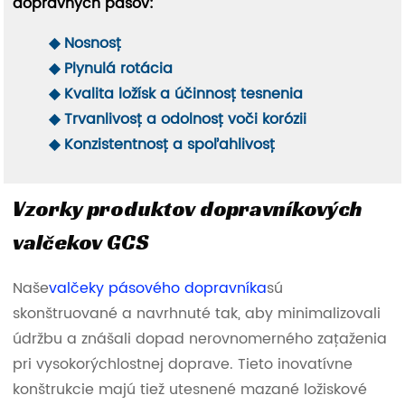
dopravných pásov:
◆ Nosnosť
◆ Plynulá rotácia
◆ Kvalita ložísk a účinnosť tesnenia
◆ Trvanlivosť a odolnosť voči korózii
◆ Konzistentnosť a spoľahlivosť
Vzorky produktov dopravníkových
valčekov GCS
Naše
valčeky pásového dopravníka
sú
skonštruované a navrhnuté tak, aby minimalizovali
údržbu a znášali dopad nerovnomerného zaťaženia
pri vysokorýchlostnej doprave. Tieto inovatívne
konštrukcie majú tiež utesnené mazané ložiskové