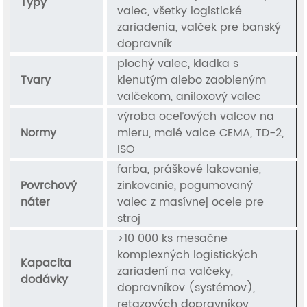
Typy
valec, všetky logistické
zariadenia, valček pre banský
dopravník
plochý valec, kladka s
Tvary
klenutým alebo zaobleným
valčekom, aniloxový valec
výroba oceľových valcov na
Normy
mieru, malé valce CEMA, TD-2,
ISO
farba, práškové lakovanie,
Povrchový
zinkovanie, pogumovaný
náter
valec z masívnej ocele pre
stroj
>10 000 ks mesačne
komplexných logistických
Kapacita
zariadení na valčeky,
dodávky
dopravníkov (systémov),
reťazových dopravníkov