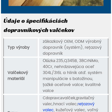
Údaje o špecifikáciách
dopravníkových valčekov
zákazkový OEM, ODM výrobný
Typ výroby
dopravník (systém), reťazový
dopravník
Q345B, 38CrNiMo,
Otázka 235,
40Cr, nehrdzavejúca oceľ
Valčekový
304L/316L a hliník atď. systém
materiál
manipulácie s batožinou,
ťažké oceľové valce; kvalitné
valce
C
valček,
dopravca
gravitačný
hnací valec,
reťazový
valec
,
valec
, kužeľový valec, voľný