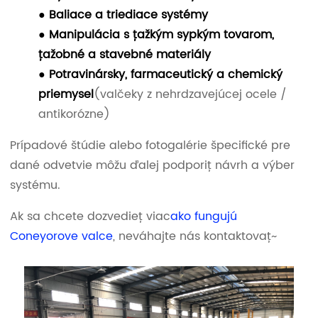
● Baliace a triediace systémy
● Manipulácia s ťažkým sypkým tovarom,
ťažobné a stavebné materiály
● Potravinársky, farmaceutický a chemický
priemysel
(valčeky z nehrdzavejúcej ocele /
antikorózne)
Prípadové štúdie alebo fotogalérie špecifické pre
dané odvetvie môžu ďalej podporiť návrh a výber
systému.
Ak sa chcete dozvedieť viac
ako fungujú
Coneyorove valce
, neváhajte nás kontaktovať~