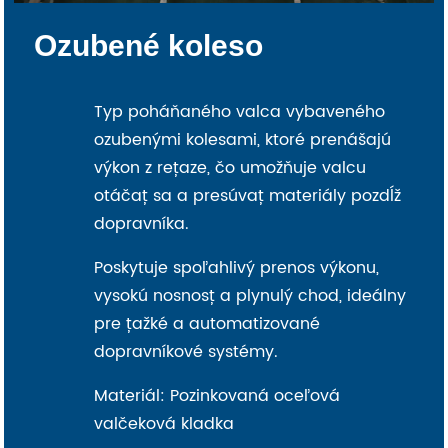
Ozubené koleso
Typ poháňaného valca vybaveného
ozubenými kolesami, ktoré prenášajú
výkon z reťaze, čo umožňuje valcu
otáčať sa a presúvať materiály pozdĺž
dopravníka.
Poskytuje spoľahlivý prenos výkonu,
vysokú nosnosť a plynulý chod, ideálny
pre ťažké a automatizované
dopravníkové systémy.
Materiál: Pozinkovaná oceľová
valčeková kladka