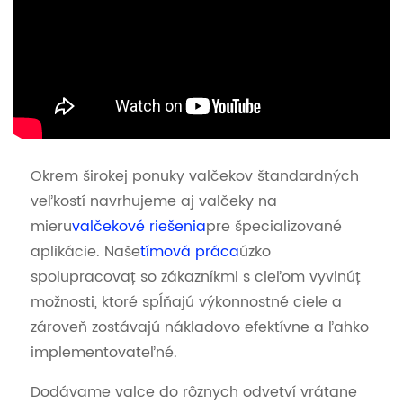
Okrem širokej ponuky valčekov štandardných
veľkostí navrhujeme aj valčeky na
mieru
valčekové riešenia
pre špecializované
aplikácie. Naše
tímová práca
úzko
spolupracovať so zákazníkmi s cieľom vyvinúť
možnosti, ktoré spĺňajú výkonnostné ciele a
zároveň zostávajú nákladovo efektívne a ľahko
implementovateľné.
Dodávame valce do rôznych odvetví vrátane