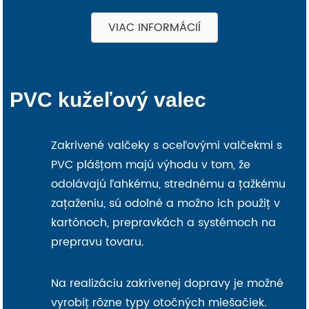
VIAC INFORMÁCIÍ
PVC kužeľový valec
Zakrivené valčeky s oceľovými valčekmi s
PVC plášťom majú výhodu v tom, že
odolávajú ľahkému, strednému a ťažkému
zaťaženiu, sú odolné a možno ich použiť v
kartónoch, prepravkách a systémoch na
prepravu tovaru.
Na realizáciu zakrivenej dopravy je možné
vyrobiť rôzne typy otočných miešačiek.