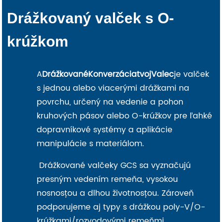
Drážkovaný valček s O-
krúžkom
A
Drážkované
Konverzácia
tvoj
Valec
je valček
s jednou alebo viacerými drážkami na
povrchu, určený na vedenie a pohon
kruhových pásov alebo O-krúžkov pre ľahké
dopravníkové systémy a aplikácie
manipulácie s materiálom.
Drážkované valčeky GCS sa vyznačujú
presným vedením remeňa, vysokou
nosnosťou a dlhou životnosťou. Zároveň
podporujeme aj typy s drážkou poly-V/O-
krúžkami/rozvodovými remeňmi.