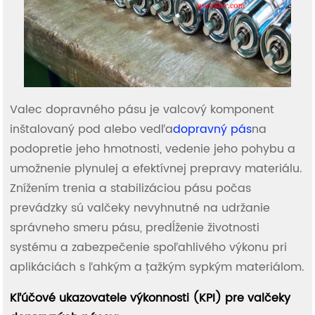
Valec dopravného pásu je valcový komponent
inštalovaný pod alebo vedľa
dopravný pás
na
podopretie jeho hmotnosti, vedenie jeho pohybu a
umožnenie plynulej a efektívnej prepravy materiálu.
Znížením trenia a stabilizáciou pásu počas
prevádzky sú valčeky nevyhnutné na udržanie
správneho smeru pásu, predĺženie životnosti
systému a zabezpečenie spoľahlivého výkonu pri
aplikáciách s ľahkým a ťažkým sypkým materiálom.
Kľúčové ukazovatele výkonnosti (KPI) pre valčeky