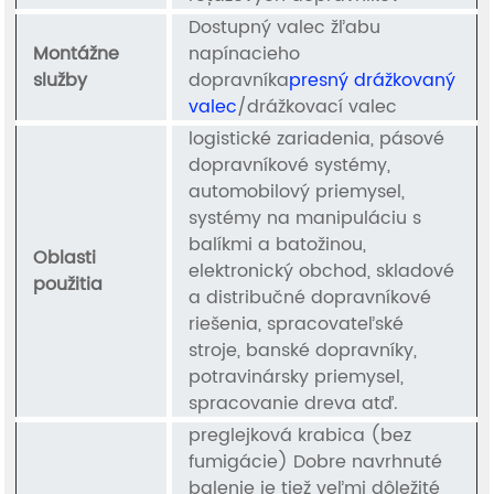
Dostupný valec žľabu
Montážne
napínacieho
služby
dopravníka
presný drážkovaný
valec
/drážkovací valec
logistické zariadenia, pásové
dopravníkové systémy,
automobilový priemysel,
systémy na manipuláciu s
balíkmi a batožinou,
Oblasti
elektronický obchod, skladové
použitia
a distribučné dopravníkové
riešenia, spracovateľské
stroje, banské dopravníky,
potravinársky priemysel,
spracovanie dreva atď.
preglejková krabica (bez
fumigácie) Dobre navrhnuté
balenie je tiež veľmi dôležité