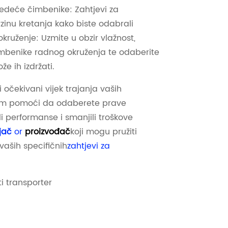
jedeće čimbenike: Zahtjevi za
rzinu kretanja kako biste odabrali
kruženje: Uzmite u obzir vlažnost,
čimbenike radnog okruženja te odaberite
že ih izdržati.
i očekivani vijek trajanja vaših
vam pomoći da odaberete prave
li performanse i smanjili troškove
jač
or
proizvođač
koji mogu pružiti
vaših specifičnih
zahtjevi za
ti transporter