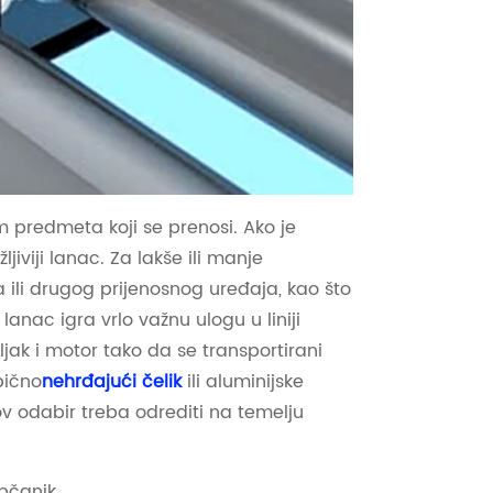
m predmeta koji se prenosi. Ako je
ljiviji lanac. Za lakše ili manje
ili drugog prijenosnog uređaja, kao što
 lanac igra vrlo važnu ulogu u liniji
ljak i motor tako da se transportirani
bično
nehrđajući čelik
ili aluminijske
ov odabir treba odrediti na temelju
upčanik