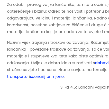
Za odabir pravog valjka lančanika, uzmite u obzir sl
opterećenje i brzinu: Odredite nosivost i potrebnu b
odgovarajuću veličinu i materijal lančanika. Radno o
korozivnost, posebne zahtjeve za čišćenje i druge 
materijal lančanika koji je prikladan za te uvjete i mo
Nazivni vijek trajanja i troškovi održavanja: Razumjet
lančanika i povezane troškove održavanja. To će 
materijale i stupnjeve kvalitete kako biste optimizira
održavanja. Uvijek je dobra ideja surađivati ​​s
dobavl
stručne savjete i personalizirane savjete na temelju 
transporter
i
scenarij primjene
.
Slika 4,5: Lančani valjkas