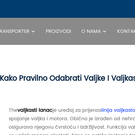
RANSPORTER
PROIZVODI
O NAMA
KONTAK
Kako Pravilno Odabrati Valjke I Valjk
The
valjkasti lanac
je uređaj za prijenos
linija valjkas
spajanje valjka i motora. Obično je izrađen od nehrđa
osigurava njegovu čvrstoću i izdržljivost. Funkcija v