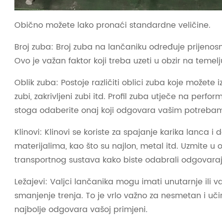
Obično možete lako pronaći standardne veličine.
Broj zuba: Broj zuba na lančaniku određuje prijenosn
Ovo je važan faktor koji treba uzeti u obzir na temel
Oblik zuba: Postoje različiti oblici zuba koje možete iz
zubi, zakrivljeni zubi itd. Profil zuba utječe na perf
stoga odaberite onaj koji odgovara vašim potreba
Klinovi: Klinovi se koriste za spajanje karika lanca i 
materijalima, kao što su najlon, metal itd. Uzmite u 
transportnog sustava kako biste odabrali odgovarajuć
Ležajevi: Valjci lančanika mogu imati unutarnje ili va
smanjenje trenja. To je vrlo važno za nesmetan i uči
najbolje odgovara vašoj primjeni.