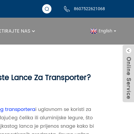
8607522621068
TIRAJTE NAS
English
Vijesti
aste Lance Za Transporter?
tog transportera
i uglavnom se koristi za
jućeg čelika ili aluminijske legure, što
aljkastog lanca je prijenos snage kako bi