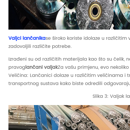
Valjci lančanika
se široko koriste i
dolaze u različitim
zadovoljili različite potrebe.
Izrađeni su od različitih materijala kao što su čelik, n
pravog
lančani valjak
Za vašu primjenu, evo nekoliko v
Veličina: Lančanici dolaze u različitim veličinama i t
transportnog sustava kako biste odredili odgovaraju
Slika 3: Valjak 