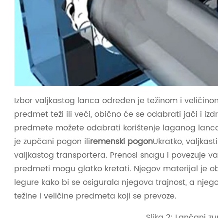
Izbor valjkastog lanca određen je težinom i veličino
predmet teži ili veći, obično će se odabrati jači i izdrž
predmete možete odabrati korištenje laganog lanca 
je zupčani pogon ili
remenski pogon
Ukratko, valjkasti
valjkastog transportera. Prenosi snagu i povezuje va
predmeti mogu glatko kretati. Njegov materijal je o
legure kako bi se osigurala njegova trajnost, a njeg
težine i veličine predmeta koji se prevoze.
Slika 2: Lančani z