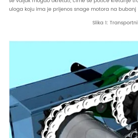
se valjak mogao okretati, čime se potiče kretanje 
uloga koju ima je prijenos snage motora na bubanj 
Slika 1: Transportn