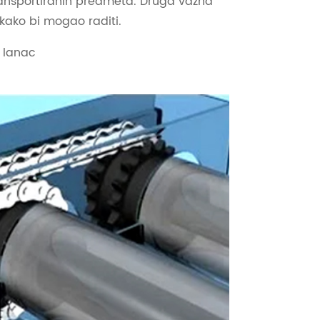
transportiranih predmeta. Druga važna
kako bi mogao raditi.
i lanac