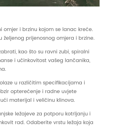
i omjer i brzinu kojom se lanac kreće.
ju željenog prijenosnog omjera i brzine.
abrati, kao što su ravni zubi, spiralni
ormanse i učinkovitost vašeg lančanika,
ma.
dolaze u različitim specifikacijama i
obzir opterećenje i radne uvjete
i materijal i veličinu klinova.
njske ležajeve za potporu kotrljanju i
nkovit rad. Odaberite vrstu ležaja koja