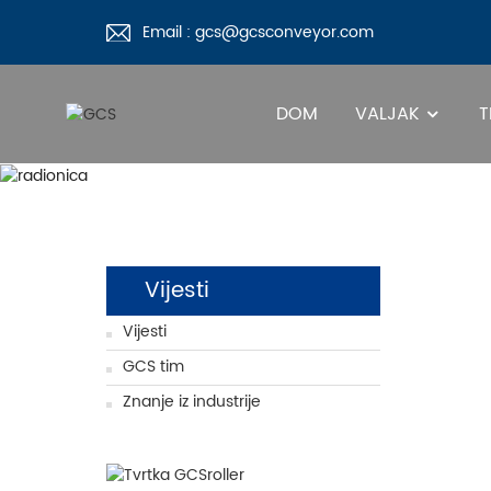
Email : gcs@gcsconveyor.com
DOM
VALJAK
T
Vijesti
Vijesti
GCS tim
Znanje iz industrije