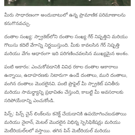
మీరు సాధారణంగా అందుబాటులో ఉన్న ప్రామాణిక పరిమాణాలను
కనుగొనవచ్చు.
దంతాల సంఖ్య: స్ప్రాకెట్‌లోని దంతాల సంఖ్య గేర్ నిష్పత్తిని మరియు
గొలుసు కదిలే వేగాన్ని నిర్ణయిస్తుంది. మీకు కావలసిన గేర్ నిష్పత్తి
మరియు వేగం ఆధారంగా ఇది పరిగణించవలసిన ముఖ్యమైన అంశం.
పంటి ఆకారం: ఎంచుకోవడానికి వివిధ రకాల దంతాల ఆకారాలు
ఉన్నాయి, ఉదాహరణకు నిటారుగా ఉండే దంతాలు, మురి దంతాలు,
వంగిన దంతాలు మొదలైనవి. పంటి ప్రొఫైల్ మీ స్ప్రాకెట్ పనితీరు
మరియు సామర్థ్యాన్ని ప్రభావితం చేస్తుంది, కాబట్టి మీ అవసరాలకు
సరిపోయేదాన్ని ఎంచుకోండి.
పిన్స్: పిన్స్ చైన్ లింక్‌లను కనెక్ట్ చేయడానికి ఉపయోగించబడతాయి
మరియు నైలాన్, మెటల్ మొదలైన విభిన్న స్పెసిఫికేషన్లు మరియు
మెటీరియల్‌లలో వస్తాయి. తగిన పిన్ మెటీరియల్ మరియు