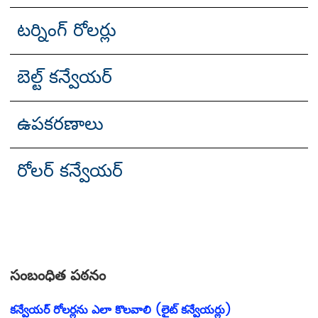
టర్నింగ్ రోలర్లు
బెల్ట్ కన్వేయర్
ఉపకరణాలు
రోలర్ కన్వేయర్
సంబంధిత పఠనం
కన్వేయర్ రోలర్లను ఎలా కొలవాలి (లైట్ కన్వేయర్లు)