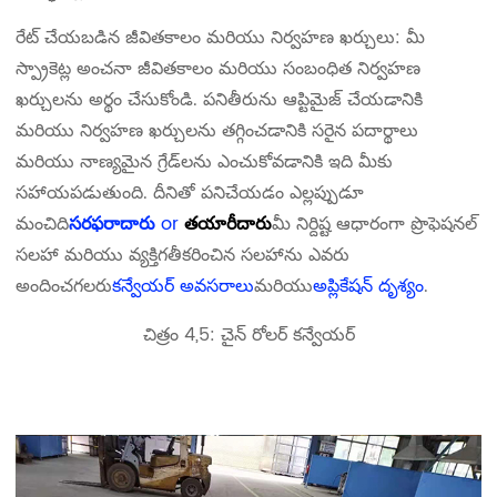
రేట్ చేయబడిన జీవితకాలం మరియు నిర్వహణ ఖర్చులు: మీ
స్ప్రాకెట్ల అంచనా జీవితకాలం మరియు సంబంధిత నిర్వహణ
ఖర్చులను అర్థం చేసుకోండి. పనితీరును ఆప్టిమైజ్ చేయడానికి
మరియు నిర్వహణ ఖర్చులను తగ్గించడానికి సరైన పదార్థాలు
మరియు నాణ్యమైన గ్రేడ్‌లను ఎంచుకోవడానికి ఇది మీకు
సహాయపడుతుంది. దీనితో పనిచేయడం ఎల్లప్పుడూ
మంచిది
సరఫరాదారు
or
తయారీదారు
మీ నిర్దిష్ట ఆధారంగా ప్రొఫెషనల్
సలహా మరియు వ్యక్తిగతీకరించిన సలహాను ఎవరు
అందించగలరు
కన్వేయర్ అవసరాలు
మరియు
అప్లికేషన్ దృశ్యం
.
చిత్రం 4,5: చైన్ రోలర్ కన్వేయర్