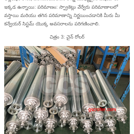
ఇక్కడ ఉన్నాయి: పరిమాణం: స్ప్రాకెట్లు వేర్వేరు పరిమాణాలలో
వస్తాయి మరియు తగిన పరిమాణాన్ని నిర్ణయించడానికి మీరు మీ
కన్వేయర్ సిస్టమ్ యొక్క అవసరాలను పరిగణించాలి.
చిత్రం 3: చైన్ రోలర్