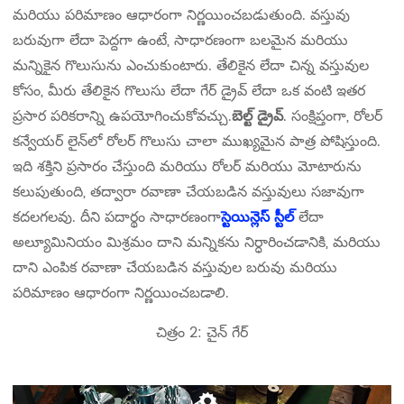
మరియు పరిమాణం ఆధారంగా నిర్ణయించబడుతుంది. వస్తువు
బరువుగా లేదా పెద్దగా ఉంటే, సాధారణంగా బలమైన మరియు
మన్నికైన గొలుసును ఎంచుకుంటారు. తేలికైన లేదా చిన్న వస్తువుల
కోసం, మీరు తేలికైన గొలుసు లేదా గేర్ డ్రైవ్ లేదా ఒక వంటి ఇతర
ప్రసార పరికరాన్ని ఉపయోగించుకోవచ్చు.
బెల్ట్ డ్రైవ్
. సంక్షిప్తంగా, రోలర్
కన్వేయర్ లైన్‌లో రోలర్ గొలుసు చాలా ముఖ్యమైన పాత్ర పోషిస్తుంది.
ఇది శక్తిని ప్రసారం చేస్తుంది మరియు రోలర్ మరియు మోటారును
కలుపుతుంది, తద్వారా రవాణా చేయబడిన వస్తువులు సజావుగా
కదలగలవు. దీని పదార్థం సాధారణంగా
స్టెయిన్లెస్ స్టీల్
లేదా
అల్యూమినియం మిశ్రమం దాని మన్నికను నిర్ధారించడానికి, మరియు
దాని ఎంపిక రవాణా చేయబడిన వస్తువుల బరువు మరియు
పరిమాణం ఆధారంగా నిర్ణయించబడాలి.
చిత్రం 2: చైన్ గేర్