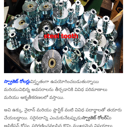
స్ప్రాకెట్ రోలర్లు
విస్తృతంగా ఉపయోగించబడుతున్నాయి
మరియు
విభిన్న అవసరాలను తీర్చడానికి వివిధ పరిమాణాలు
మరియు ఆకృతీకరణలలో వస్తాయి.
అవి ఉక్కు, నైలాన్ మరియు ప్లాస్టిక్ వంటి వివిధ పదార్థాలతో తయారు
చేయబడ్డాయి. సరైనదాన్ని ఎంచుకునేటప్పుడు
స్ప్రాకెట్ రోలర్
మీ
అప్లికేషన్ కోసం, పరిగణించవలసిన కొన్ని ముఖ్యమైన విషయాలు