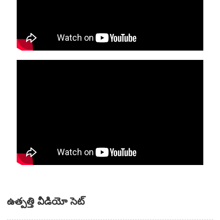
ఉత్పత్తి వీడియో సెట్