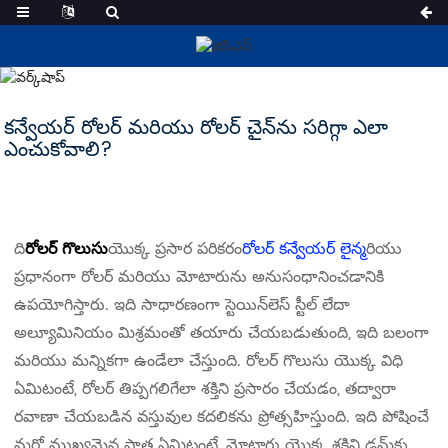
వార్తలు
కన్వేయర్ రోలర్ మరియు రోలర్ చైన్‌ను సరిగ్గా ఎలా
ఎంచుకోవాలి?
ది
రోలర్ గొలుసు
యొక్క ప్రసార పరికరం
రోలర్ కన్వేయర్ లైన్
మరియు
ప్రధానంగా రోలర్ మరియు మోటారును అనుసంధానించడానికి
ఉపయోగిస్తారు. ఇది సాధారణంగా స్టెయిన్‌లెస్ స్టీల్ లేదా
అల్యూమినియం మిశ్రమంతో తయారు చేయబడుతుంది, ఇది బలంగా
మరియు మన్నికగా ఉండేలా చేస్తుంది. రోలర్ గొలుసు యొక్క విధి
ఏమిటంటే, రోలర్ తిప్పగలిగేలా శక్తిని ప్రసారం చేయడం, తద్వారా
రవాణా చేయబడిన వస్తువుల కదలికను ప్రోత్సహిస్తుంది. ఇది పోషించే
మరో ముఖ్యమైన పాత్ర ఏమిటంటే, మోటారు యొక్క శక్తిని డ్రమ్‌కు