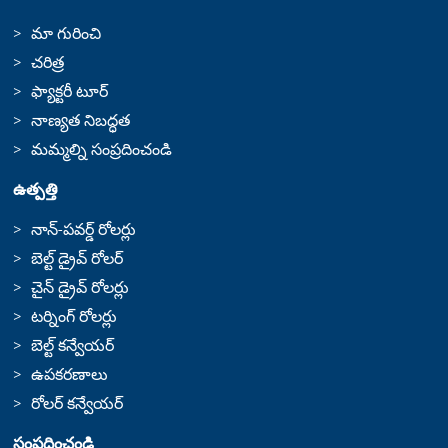
మా గురించి
చరిత్ర
ఫ్యాక్టరీ టూర్
నాణ్యత నిబద్ధత
మమ్మల్ని సంప్రదించండి
ఉత్పత్తి
నాన్-పవర్డ్ రోలర్లు
బెల్ట్ డ్రైవ్ రోలర్
చైన్ డ్రైవ్ రోలర్లు
టర్నింగ్ రోలర్లు
బెల్ట్ కన్వేయర్
ఉపకరణాలు
రోలర్ కన్వేయర్
సంప్రదించండి