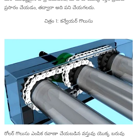
ప్రసారం చేయడం, తద్వారా అది పని చేయగలదు.
చిత్రం 1: కన్వేయర్ గొలుసు
రోలర్ గొలుసు ఎంపిక రవాణా చేయబడిన వస్తువు యొక్క బరువు