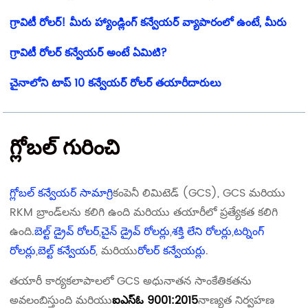
గ్రావిటీ రోలర్! మీరు హ్యాండ్లింగ్ కన్వేయర్ వ్యాపారంలో ఉంటే, మీరు
గ్రావిటీ రోలర్ కన్వేయర్ అంటే ఏమిటి?
చైనాలోని టాప్ 10 కన్వేయర్ రోలర్ తయారీదారులు
గ్లోబల్ గురించి
గ్లోబల్ కన్వేయర్ సామాగ్రి
కంపెనీ లిమిటెడ్ (GCS), GCS మరియు
RKM బ్రాండ్‌లను కలిగి ఉంది మరియు తయారీలో ప్రత్యేకత కలిగి
ఉంది.
బెల్ట్ డ్రైవ్ రోలర్
,
చైన్ డ్రైవ్ రోలర్లు
,
శక్తి లేని రోలర్లు
,
టర్నింగ్
రోలర్లు
,
బెల్ట్ కన్వేయర్
, మరియు
రోలర్ కన్వేయర్లు
.
తయారీ కార్యకలాపాలలో GCS అధునాతన సాంకేతికతను
అవలంబిస్తుంది మరియు
ఐఎస్ఓ 9001:2015
నాణ్యత నిర్వహణ