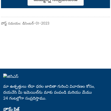
పోస్ట్ సమయం: డిసెంబర్-01-2023
మా ఉత్పత్తులు లేదా ధరల జాబితా గురించి విచారణల కోసం,
దయచేసి మీ ఇమెయిల్‌ను మాకు పంపండి మరియు మేము
24 గంటల్లోగా సంప్రదిస్తాము.
హొమ్ పేజ్