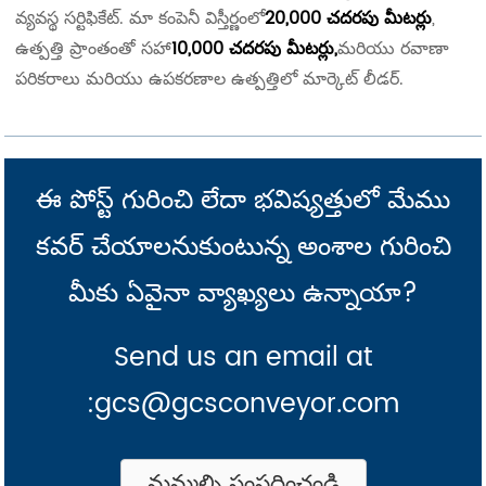
వ్యవస్థ సర్టిఫికేట్. మా కంపెనీ విస్తీర్ణంలో
20,000 చదరపు మీటర్లు
,
ఉత్పత్తి ప్రాంతంతో సహా
10,000 చదరపు మీటర్లు,
మరియు రవాణా
పరికరాలు మరియు ఉపకరణాల ఉత్పత్తిలో మార్కెట్ లీడర్.
ఈ పోస్ట్ గురించి లేదా భవిష్యత్తులో మేము
కవర్ చేయాలనుకుంటున్న అంశాల గురించి
మీకు ఏవైనా వ్యాఖ్యలు ఉన్నాయా?
Send us an email at
:gcs@gcsconveyor.com
మమ్మల్ని సంప్రదించండి