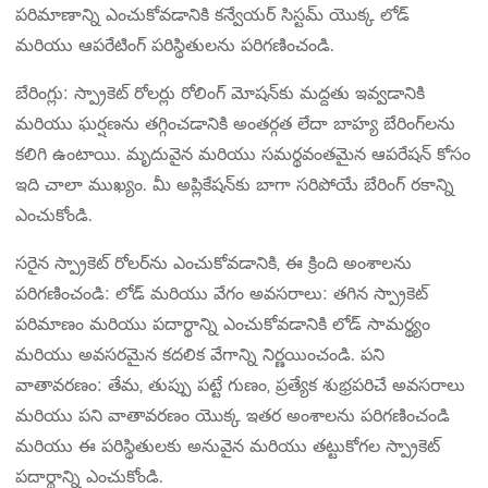
పరిమాణాన్ని ఎంచుకోవడానికి కన్వేయర్ సిస్టమ్ యొక్క లోడ్
మరియు ఆపరేటింగ్ పరిస్థితులను పరిగణించండి.
బేరింగ్లు: స్ప్రాకెట్ రోలర్లు రోలింగ్ మోషన్‌కు మద్దతు ఇవ్వడానికి
మరియు ఘర్షణను తగ్గించడానికి అంతర్గత లేదా బాహ్య బేరింగ్‌లను
కలిగి ఉంటాయి. మృదువైన మరియు సమర్థవంతమైన ఆపరేషన్ కోసం
ఇది చాలా ముఖ్యం. మీ అప్లికేషన్‌కు బాగా సరిపోయే బేరింగ్ రకాన్ని
ఎంచుకోండి.
సరైన స్ప్రాకెట్ రోలర్‌ను ఎంచుకోవడానికి, ఈ క్రింది అంశాలను
పరిగణించండి: లోడ్ మరియు వేగం అవసరాలు: తగిన స్ప్రాకెట్
పరిమాణం మరియు పదార్థాన్ని ఎంచుకోవడానికి లోడ్ సామర్థ్యం
మరియు అవసరమైన కదలిక వేగాన్ని నిర్ణయించండి. పని
వాతావరణం: తేమ, తుప్పు పట్టే గుణం, ప్రత్యేక శుభ్రపరిచే అవసరాలు
మరియు పని వాతావరణం యొక్క ఇతర అంశాలను పరిగణించండి
మరియు ఈ పరిస్థితులకు అనువైన మరియు తట్టుకోగల స్ప్రాకెట్
పదార్థాన్ని ఎంచుకోండి.