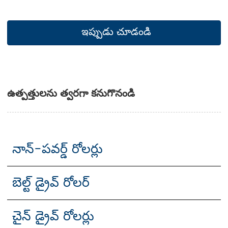
ఇప్పుడు చూడండి
ఉత్పత్తులను త్వరగా కనుగొనండి
నాన్-పవర్డ్ రోలర్లు
బెల్ట్ డ్రైవ్ రోలర్
చైన్ డ్రైవ్ రోలర్లు