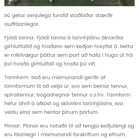
Þú getur venjulega fundið staðlaðar stærðir
auðfáanlegar.
Fjöldi tanna: Fjöldi tanna á tannhjólinu ákvarðar
gírhlutfallið og hraðann sem keðjan hreyfist á. Þetta
er mikilvægur þáttur sem þarf að hafa í huga út frá
því hvaða gírhlutfall og hraða þú vilt.
Tannform: Það eru mismunandi gerðir af
tönnformum til að velja úr, svo sem beinar tennur,
spíraltennur, bogadregnar tennur o.s.frv. Tannform
hefur áhrif á afköst og skilvirkni tannhjólsins, svo
veldu eina sem hentar þínum þörfum.
Pinnar: Pinnar eru notaðir til að tengja keðjutengi og
eru fáanlegir í mismunandi forskriftum og efnum,