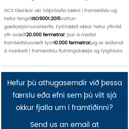
GCS tileinkar sér háþróaða tækni í framleiðslu og
hefur fengið
ISO9001:2015
Vottun
gæðastjórnunarkerfis. Fyrirtækið okkar hefur yfirráð
yfir svæði
20.000 fermetrar
, þar á meðal
framleiðslusvæði fyrir
10.000 fermetrar,
og er leiðandi
á markaði í framleiðslu flutningatækja og fylgihluta.
Hefur þú athugasemdir við þessa
færslu eða efni sem þú vilt sjá
okkur fjalla um í framtíðinni?
Send us an email at