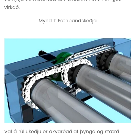
virkað.
Mynd 1: Færibandskeðja
Val á rúllukeðju er ákvarðað af þyngd og stærð