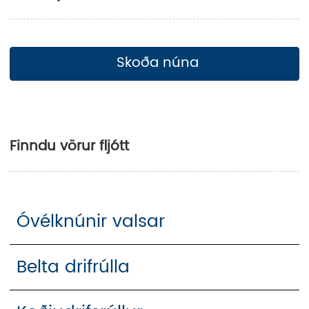
Skoða núna
Finndu vörur fljótt
Óvélknúnir valsar
Belta drifrúlla