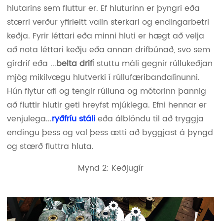
hlutarins sem fluttur er. Ef hluturinn er þyngri eða
stærri verður yfirleitt valin sterkari og endingarbetri
keðja. Fyrir léttari eða minni hluti er hægt að velja
að nota léttari keðju eða annan drifbúnað, svo sem
gírdrif eða ...
belta drif
Í stuttu máli gegnir rúllukeðjan
mjög mikilvægu hlutverki í rúllufæribandalínunni.
Hún flytur afl og tengir rúlluna og mótorinn þannig
að fluttir hlutir geti hreyfst mjúklega. Efni hennar er
venjulega...
ryðfríu stáli
eða álblöndu til að tryggja
endingu þess og val þess ætti að byggjast á þyngd
og stærð fluttra hluta.
Mynd 2: Keðjugír