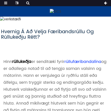
Fréttir
Hvernig Á Að Velja Færibandsrúllu Og
Rúllukeðju Rétt?
Hinn
rúllukeðja
er senditæki fyrir
rúllufæribandalína
og
er aðallega notað til að tengja saman valsinn og
mótorinn. Hann er venjulega úr ryðfríu stáli eða
álfelgu, sem tryggir sterka og endingargóða keðju.
Hlutverk valskeðjunnar er að flytja afl svo að valsinn
geti snúist og þannig stuðlað að hreyfingu fluttra
hluta. Annað mikilvægt hlutverk sem hún gegnir er
að flytja afl mótorsins til tromlunnar svo hún geti