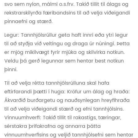
svo sem nylon, málmi o.s.frv. Takið tillit til álags og
rekstrarskilyrða færibandsins til að velja viðeigandi
pinnaefni og stærð.
Legur: Tannhjólsrúllur geta haft innri eða ytri legur
til að styðja við veltingu og draga úr núningi. Þetta
er mjög mikilvægt fyrir mjúka og skilvirka notkun.
Veldu þá gerð legunnar sem hentar best notkun
þinni.
Til að velja rétta tannhjólsrúlluna skal hafa
eftirfarandi þætti í huga: Kröfur um álag og hraða:
Ákvarðið burðargetu og nauðsynlegan hreyfihraða
til að velja viðeigandi stærð og efni tannhjólsins.
Vinnuumhverfi: Takið tillit til rakastigs, tæringar,
sérstakra þrifakrafna og annarra þátta
vinnuumhverfisins og veljið tannhjólsefni sem hentar