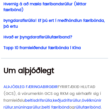
Hvernig á að mæla færibandsrúllur (léttar
færibönd)
Þyngdaraflsrúlla! Ef þú ert í meðhöndlun færibönda,
þá ertu
Hvað er þyngdaraflsrúllufæriband?
Topp 10 framleiðendur færibönda í Kína
Um alþjóðlegt
ALÞJÓÐLEG FÆRINGABIRGÐIR
FYRIRTÆKIÐ HLUTAÐ
(GCS), á vörumerkin GCS og RKM og sérhæfir sig í
framleiðslu
beltisdrifsrúlla
,
keðjudrifsrúllur
,
óvélknúnir
rúllur
,
snúningsrúllur
,
belti færibönd
og
rúllufæribönd
.