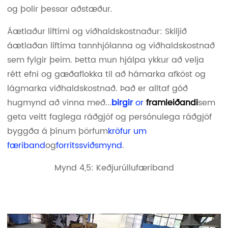
og þolir þessar aðstæður.
Áætlaður líftími og viðhaldskostnaður: Skiljið
áætlaðan líftíma tannhjólanna og viðhaldskostnað
sem fylgir þeim. Þetta mun hjálpa ykkur að velja
rétt efni og gæðaflokka til að hámarka afköst og
lágmarka viðhaldskostnað. Það er alltaf góð
hugmynd að vinna með...
birgir
or
framleiðandi
sem
geta veitt faglega ráðgjöf og persónulega ráðgjöf
byggða á þínum þörfum
kröfur um
færiband
og
forritssviðsmynd
.
Mynd 4,5: Keðjurúllufæriband