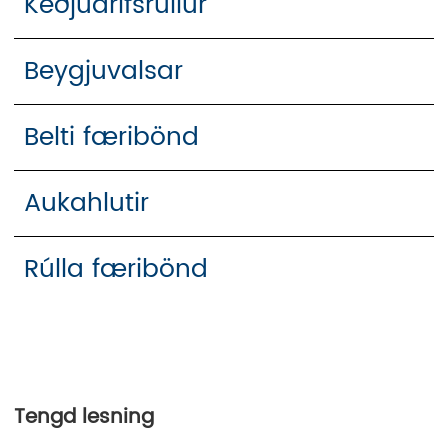
Keðjudrifsrúllur
Beygjuvalsar
Belti færibönd
Aukahlutir
Rúlla færibönd
Tengd lesning