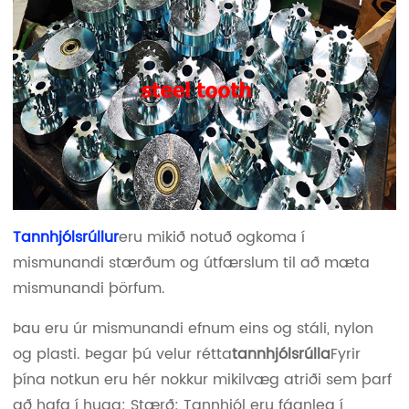
Tannhjólsrúllur
eru mikið notuð og
koma í
mismunandi stærðum og útfærslum til að mæta
mismunandi þörfum.
Þau eru úr mismunandi efnum eins og stáli, nylon
og plasti. Þegar þú velur rétta
tannhjólsrúlla
Fyrir
þína notkun eru hér nokkur mikilvæg atriði sem þarf
að hafa í huga: Stærð: Tannhjól eru fáanleg í