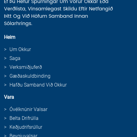
Ef Þú Hefur Spurningar Um Vörur Okkar Eða
Verðlista, Vinsamlegast Skildu Eftir Netfangið
Þitt Og Við Höfum Samband Innan
Sólarhrings.
Heim
Um Okkur
Saga
Verksmiðjuferð
Gæðaskuldbinding
Hafðu Samband Við Okkur
Vara
Óvélknúnir Valsar
Belta Drifrúlla
Keðjudrifsrúllur
Beygjuvalsar