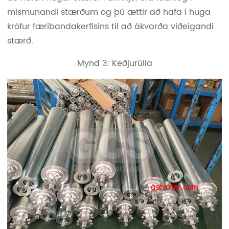
mismunandi stærðum og þú ættir að hafa í huga
kröfur færibandakerfisins til að ákvarða viðeigandi
stærð.
Mynd 3: Keðjurúlla