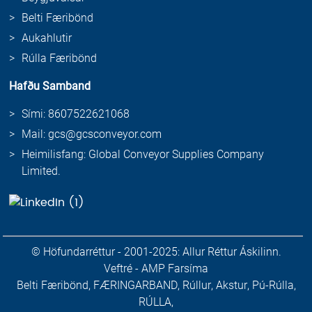
Belti Færibönd
Aukahlutir
Rúlla Færibönd
Hafðu Samband
Sími: 8607522621068
Mail: gcs@gcsconveyor.com
Heimilisfang: Global Conveyor Supplies Company
Limited.
© Höfundarréttur - 2001-2025: Allur Réttur Áskilinn.
Veftré
-
AMP Farsíma
Belti Færibönd
,
FÆRINGARBAND
,
Rúllur
,
Akstur
,
Pú-Rúlla
,
RÚLLA
,