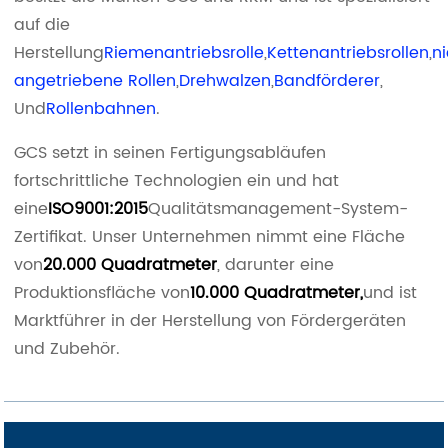
auf die
Herstellung
Riemenantriebsrolle
,
Kettenantriebsrollen
,
n
angetriebene Rollen
,
Drehwalzen
,
Bandförderer
,
Und
Rollenbahnen
.
GCS setzt in seinen Fertigungsabläufen
fortschrittliche Technologien ein und hat
eine
ISO9001:2015
Qualitätsmanagement-System-
Zertifikat. Unser Unternehmen nimmt eine Fläche
von
20.000 Quadratmeter
, darunter eine
Produktionsfläche von
10.000 Quadratmeter,
und ist
Marktführer in der Herstellung von Fördergeräten
und Zubehör.