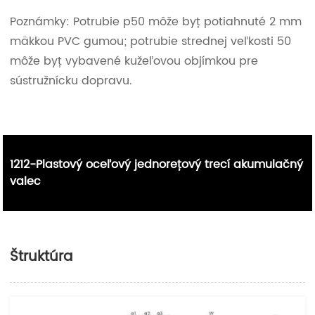
Poznámky: Potrubie p50 môže byť potiahnuté 2 mm
mäkkou PVC gumou; potrubie strednej veľkosti 50
môže byť vybavené kužeľovou objímkou ​​pre
sústružnícku dopravu.
1212-Plastový oceľový jednoreťový trecí akumulačný
valec
Štruktúra