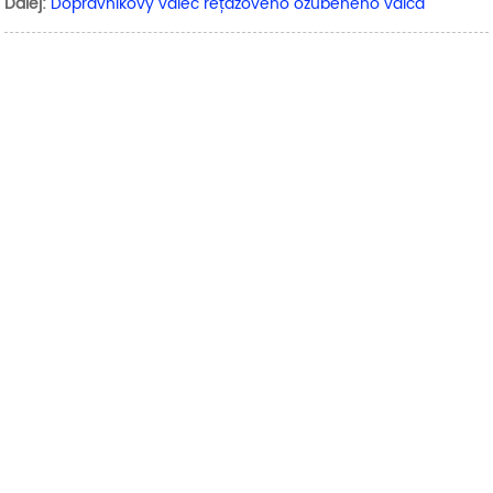
Ďalej:
Dopravníkový valec reťazového ozubeného valca