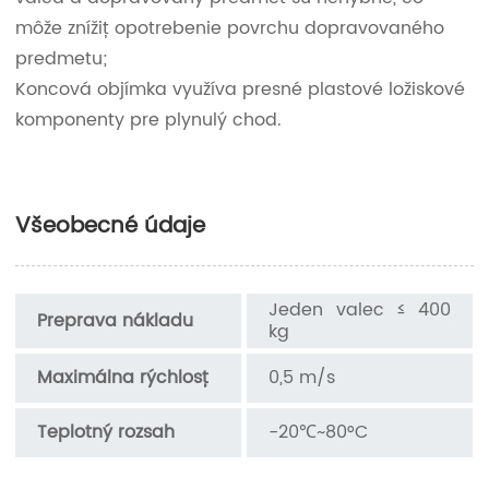
môže znížiť opotrebenie povrchu dopravovaného
predmetu;
Koncová objímka využíva presné plastové ložiskové
komponenty pre plynulý chod.
Všeobecné údaje
Jeden valec ≤ 400
Preprava nákladu
kg
Maximálna rýchlosť
0,5 m/s
Teplotný rozsah
-20℃~80°C