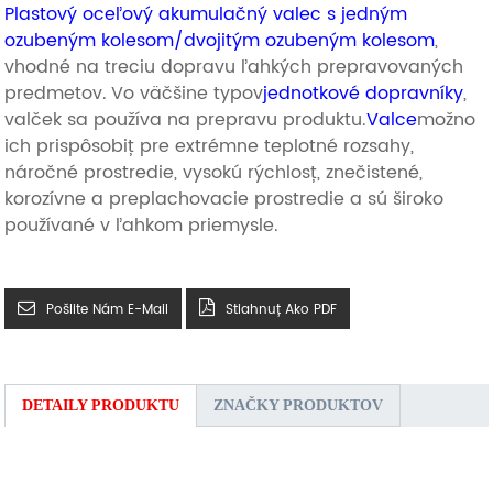
Plastový oceľový akumulačný valec s jedným
ozubeným kolesom/dvojitým ozubeným kolesom
,
vhodné na treciu dopravu ľahkých prepravovaných
predmetov.
Vo väčšine typov
jednotkové dopravníky
,
valček sa používa na prepravu produktu.
Valce
možno
ich prispôsobiť pre extrémne teplotné rozsahy,
náročné prostredie, vysokú rýchlosť, znečistené,
korozívne a preplachovacie prostredie a sú široko
používané v ľahkom priemysle.
Pošlite Nám E-Mail
Stiahnuť Ako PDF
DETAILY PRODUKTU
ZNAČKY PRODUKTOV