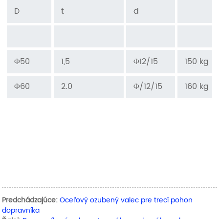
D
t
d
Φ50
1,5
Φ12/15
150 kg
Φ60
2.0
Φ/12/15
160 kg
Predchádzajúce:
Oceľový ozubený valec pre trecí pohon
dopravníka