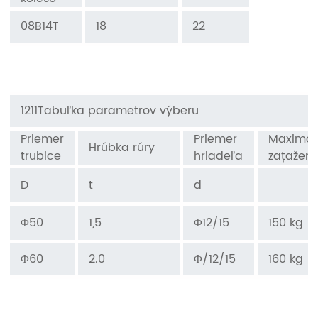
0
8B14T
18
22
1211
Tabuľka parametrov výberu
Priemer
Priemer
Maximál
Hrúbka rúry
trubice
hriadeľa
zaťaženi
D
t
d
Φ50
1,5
Φ12/15
150 kg
Φ60
2.0
Φ/12/15
160 kg