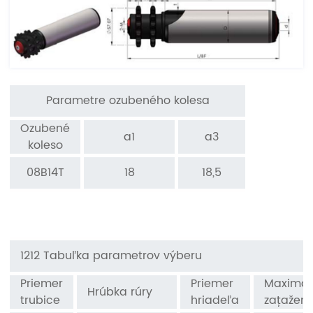
Parametre ozubeného kolesa
Ozubené
a1
a3
koleso
0
8B14T
18
18,5
1212 Tabuľka parametrov výberu
Priemer
Priemer
Maximál
Hrúbka rúry
trubice
hriadeľa
zaťaženi