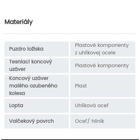
Materiály
Plastové komponenty
Puzdro ložiska
z uhlíkovej ocele
Tesniaci koncový
Plastové komponenty
uzáver
Koncový uzáver
malého ozubeného
Plast
kolesa
Lopta
Uhlíková oceľ
Valčekový povrch
Oceľ/ hliník