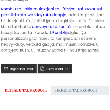
Romblu tal-akkumulazzjoni tal-frizzjoni tal-azzar tal-
plastik b'rota waħda/rota doppja
, adattat għall-ġarr
bil-frizzjoni ta' oġġetti li jġorru tagħbija ħafifa.
Fil-biċċa l-
kbira tat-tipi ta'
conveyors tal-unità
, ir-romblu jintuża
biex jittrasporta l-prodott.
Rombli
jistgħu jiġu
personalizzati għal firxiet ta' temperaturi estremi,
heavy-duty, veloċità għolja, maħmuġin, korrużivi, u
ambjenti flush, u jintużaw ħafna fl-industrija ħafifa.
Ibgħatilna Email
Niżżel Bħala PDF
DETTALJI TAL-PRODOTT
TIKKETTI TAL-PRODOTT