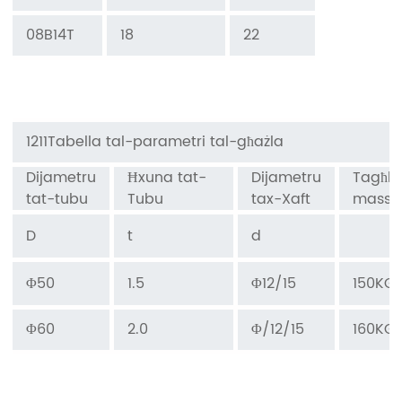
0
8B14T
18
22
1211
Tabella tal-parametri tal-għażla
Dijametru
Ħxuna tat-
Dijametru
Tagħbi
tat-tubu
Tubu
tax-Xaft
massi
D
t
d
Φ50
1.5
Φ12/15
150KG
Φ60
2.0
Φ/12/15
160KG