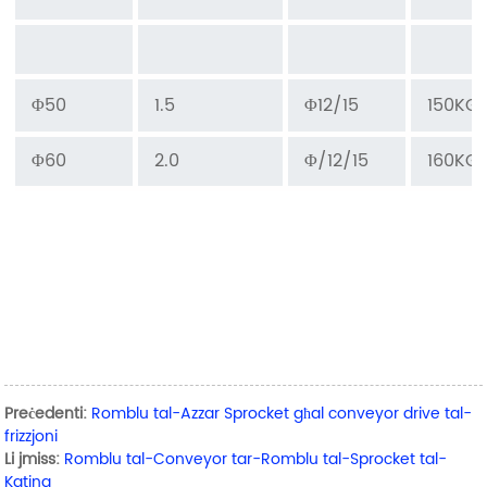
Φ50
1.5
Φ12/15
150KG
Φ60
2.0
Φ/12/15
160KG
Preċedenti:
Romblu tal-Azzar Sprocket għal conveyor drive tal-
frizzjoni
Li jmiss:
Romblu tal-Conveyor tar-Romblu tal-Sprocket tal-
Katina