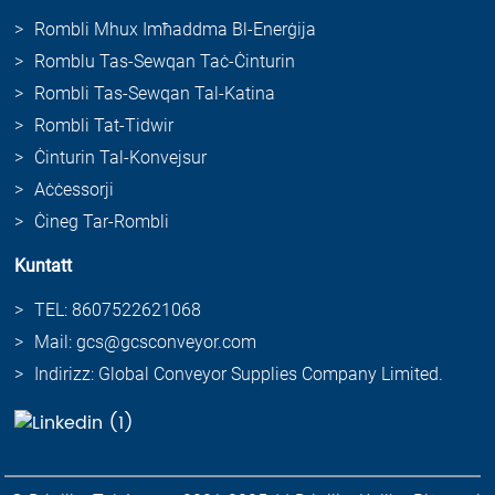
Rombli Mhux Imħaddma Bl-Enerġija
Romblu Tas-Sewqan Taċ-Ċinturin
Rombli Tas-Sewqan Tal-Katina
Rombli Tat-Tidwir
Ċinturin Tal-Konvejsur
Aċċessorji
Ċineg Tar-Rombli
Kuntatt
TEL: 8607522621068
Mail: gcs@gcsconveyor.com
Indirizz: Global Conveyor Supplies Company Limited.