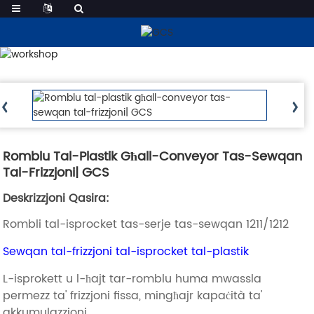
Prodotti
Romblu Tal-Plastik Għall-Conveyor Tas-Sewqan
Tal-Frizzjoni| GCS
Deskrizzjoni Qasira:
Rombli tal-isprocket tas-serje tas-sewqan 1211/1212
Sewqan tal-frizzjoni tal-isprocket tal-plastik
L-isprokett u l-ħajt tar-romblu huma mwassla
permezz ta' frizzjoni fissa, mingħajr kapaċità ta'
akkumulazzjoni