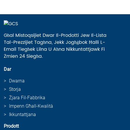
Għal Mistoqsijiet Dwar Il-Prodotti Jew Il-Lista
Tal-Prezzijiet Tagħna, Jekk Jogħġbok Ħalli L-
Email Tiegħek Lilna U Aħna Nikkuntattjawk Fi
Żmien 24 Siegħa.
Dar
Dwarna
Storja
Żjara Fil-Fabbrika
Impenn Għall-Kwalità
Ikkuntattjana
Prodott