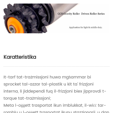
Karatteristika
It-tarf tat-trażmissjoni huwa mgħammar bi
sprocket tal-azzar tal-plastik u kit ta' frizzjoni
interna, li jiddependi fuq il-frizzjoni biex jipprovdi t-
torque tat-trażmissjoni;
Meta l-oġġett trasportat ikun imblukkat, il-wiċċ tar-
romblu u l-oġġett trasportat ikunu stazzjonarji, u dan