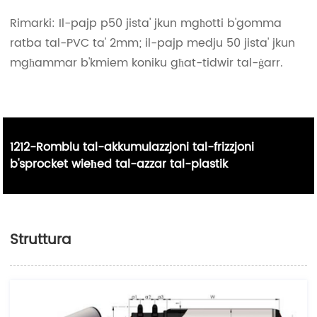
Rimarki: Il-pajp p50 jista' jkun mgħotti b'gomma
ratba tal-PVC ta' 2mm; il-pajp medju 50 jista' jkun
mgħammar b'kmiem koniku għat-tidwir tal-ġarr.
1212-Romblu tal-akkumulazzjoni tal-frizzjoni
b'sprocket wieħed tal-azzar tal-plastik
Struttura