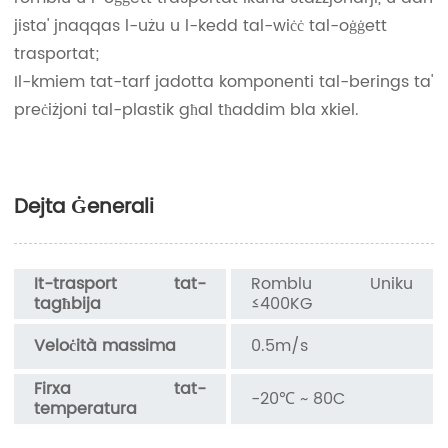
jista' jnaqqas l-użu u l-kedd tal-wiċċ tal-oġġett
trasportat;
Il-kmiem tat-tarf jadotta komponenti tal-berings ta'
preċiżjoni tal-plastik għal tħaddim bla xkiel.
Dejta Ġenerali
It-trasport tat-
Romblu Uniku
tagħbija
≤400KG
Veloċità massima
0.5m/s
Firxa tat-
-20℃ ~ 80C
temperatura