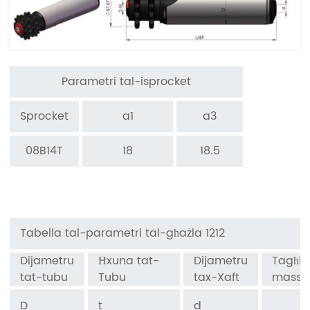
Parametri tal-isprocket
Sprocket
a1
a3
0
8B14T
18
18.5
Tabella tal-parametri tal-għażla 1212
Dijametru
Ħxuna tat-
Dijametru
Tagħbi
tat-tubu
Tubu
tax-Xaft
massi
D
t
d