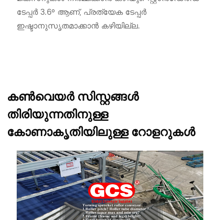
ടേപ്പർ 3.6° ആണ്, പ്രത്യേക ടേപ്പർ
ഇഷ്ടാനുസൃതമാക്കാൻ കഴിയില്ല.
കൺവെയർ സിസ്റ്റങ്ങൾ
തിരിയുന്നതിനുള്ള
കോണാകൃതിയിലുള്ള റോളറുകൾ