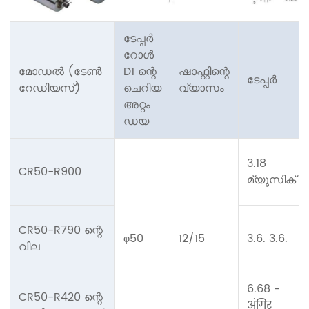
ടേപ്പർ
റോൾ
മോഡൽ (ടേൺ
D1 ന്റെ
ഷാഫ്റ്റിന്റെ
ടേപ്പർ
റേഡിയസ്)
ചെറിയ
വ്യാസം
അറ്റം
ഡയ
3.18
CR50-R900
മ്യൂസിക്
CR50-R790 ന്റെ
φ50
12/15
3.6. 3.6.
വില
6.68 -
CR50-R420 ന്റെ
अंगिर