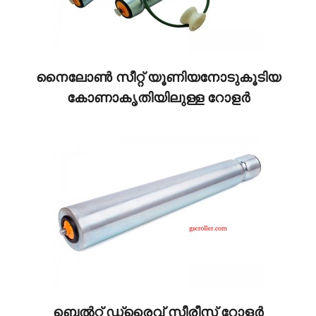
നൈലോൺ സീറ്റ് യൂണിയനോടുകൂടിയ
കോണാകൃതിയിലുള്ള റോളർ
ബെൽറ്റ് ഡ്രൈവ് സീരീസ് റോളർ