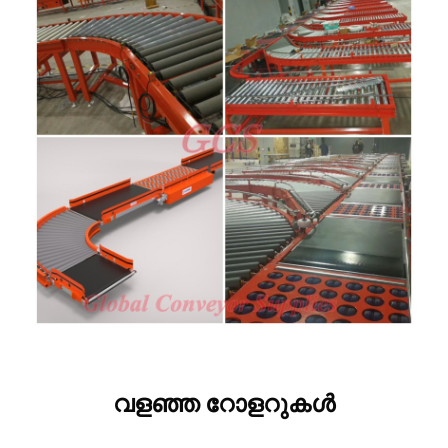
വളഞ്ഞ റോളറുകൾ