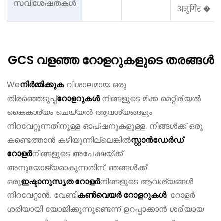
സവിശേഷതകൾ
अनुगिर �
GCS വളഞ്ഞ റോളറുകളുടെ തരങ്ങൾ
We
വിശാലമായ ഒരു
നിർമ്മിക്കുക
തിരഞ്ഞെടുപ്പ്
നിങ്ങളുടെ മിക്ക മെറ്റീരിയൽ
റോളറുകൾ
കൈകാര്യം ചെയ്യൽ ആവശ്യങ്ങളും
നിറവേറ്റുന്നതിനുള്ള ഓപ്ഷനുകളുള്ള. നിങ്ങൾക്ക് ഒരു
കണ്ടെത്താൻ കഴിയുന്നില്ലെങ്കിൽ
സ്റ്റാൻഡേർഡ്
നിങ്ങളുടെ അപേക്ഷയ്ക്ക്
റോളർ
അനുയോജ്യമാകുന്നതിന്, ഞങ്ങൾക്ക്
ഒരു
നിങ്ങളുടെ ആവശ്യങ്ങൾ
ഇഷ്ടാനുസൃത റോളർ
നിറവേറ്റാൻ. വേണ്ടി
, റോളർ
കൺവെയർ റോളറുകൾ
ശരിയായി യോജിക്കുന്നുണ്ടെന്ന് ഉറപ്പാക്കാൻ ശരിയായ