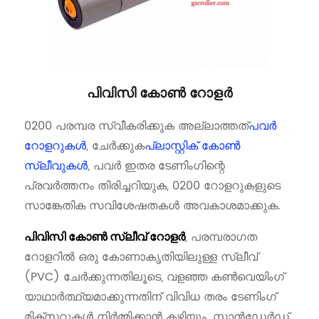
പിവിസി കോൺ റോളർ
0200 പരമ്പര സ്വീകരിക്കുക അല്ലാത്തത്
പവർ
റോളറുകൾ
, ചേർക്കുക
പ്ലാസ്റ്റിക് കോൺ
സ്ലീവുകൾ
, പവർ ഇതര ടേണിംഗിന്റെ
പ്രവർത്തനം തിരിച്ചറിയുക, 0200 റോളറുകളുടെ
സാങ്കേതിക സവിശേഷതകൾ അവകാശമാക്കുക.
, പരമ്പരാഗത
പിവിസി കോൺ സ്ലീവ് റോളർ
റോളറിൽ ഒരു കോണാകൃതിയിലുള്ള സ്ലീവ്
(PVC) ചേർക്കുന്നതിലൂടെ, വളഞ്ഞ കൺവെയിംഗ്
യാഥാർത്ഥ്യമാക്കുന്നതിന് വിവിധ തരം ടേണിംഗ്
മിക്സറുകൾ നിർമ്മിക്കാൻ കഴിയും. സ്റ്റാൻഡേർഡ്