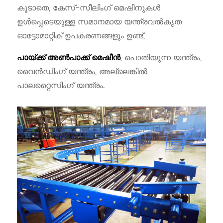
കൂടാതെ, കേസ്-സീലിംഗ് മെഷീനുകൾ
ഉൾപ്പെടെയുള്ള സമാനമായ യന്ത്രവൽകൃത
ഓട്ടോമാറ്റിക് ഉപകരണങ്ങളും ഉണ്ട്,
, പൊതിയുന്ന യന്ത്രം,
പായ്ക്ക് അൺപാക്ക് മെഷീൻ
വൈൻഡിംഗ് യന്ത്രം, അല്ലെങ്കിൽ
പാലറ്റൈസിംഗ് യന്ത്രം.