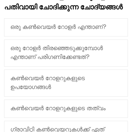
പതിവായി ചോദിക്കുന്ന ചോദ്യങ്ങൾ
ഒരു കൺവെയർ റോളർ എന്താണ്?
ഒരു റോളർ തിരഞ്ഞെടുക്കുമ്പോൾ
എന്താണ് പരിഗണിക്കേണ്ടത്?
കൺവെയർ റോളറുകളുടെ
ഉപയോഗങ്ങൾ
കൺവെയർ റോളറുകളുടെ തത്വം
ഗ്രാവിറ്റി കൺവെയറുകൾക്ക് ഏത്