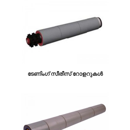
ടേണിംഗ് സീരീസ് റോളറുകൾ