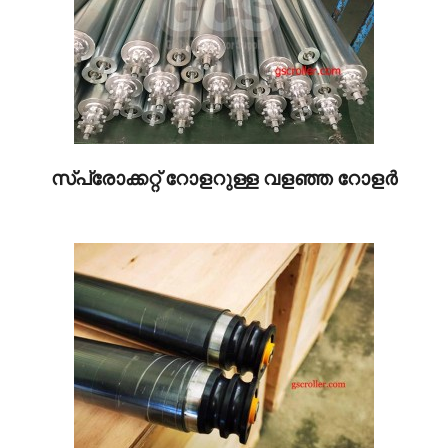
സ്പ്രോക്കറ്റ് റോളറുള്ള വളഞ്ഞ റോളർ