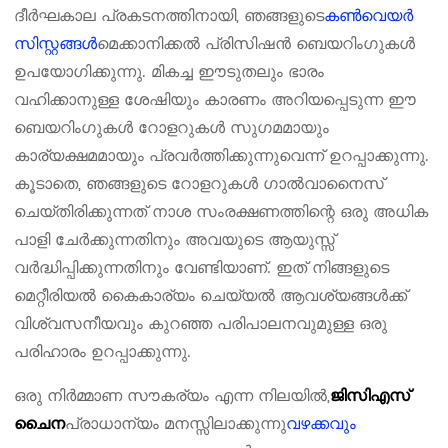
ദീർഘകാല പ്രകടനത്തിനായി, ഞങ്ങളുടെ
കൺവെയർ
സിസ്റ്റങ്ങൾ
മെക്കാനിക്കൽ പ്രിസിഷൻ ബെയറിംഗുകൾ
ഉപയോഗിക്കുന്നു. മികച്ച ഈടുതലും ഭാരം
വഹിക്കാനുള്ള ശേഷിയും കാരണം അറിയപ്പെടുന്ന ഈ
ബെയറിംഗുകൾ റോളറുകൾ സുഗമമായും
കാര്യക്ഷമമായും പ്രവർത്തിക്കുന്നുവെന്ന് ഉറപ്പാക്കുന്നു.
കൂടാതെ, ഞങ്ങളുടെ റോളറുകൾ ഗാൽവാനൈസ്
ചെയ്തിരിക്കുന്നത് നാശ സംരക്ഷണത്തിന്റെ ഒരു അധിക
പാളി ചേർക്കുന്നതിനും അവയുടെ ആയുസ്സ്
വർദ്ധിപ്പിക്കുന്നതിനും വേണ്ടിയാണ്. ഇത് നിങ്ങളുടെ
മെറ്റീരിയൽ കൈകാര്യം ചെയ്യൽ ആവശ്യങ്ങൾക്ക്
വിശ്വസനീയവും കുറഞ്ഞ പരിപാലനവുമുള്ള ഒരു
പരിഹാരം ഉറപ്പാക്കുന്നു.
ഒരു നിർമ്മാണ സൗകര്യം എന്ന നിലയിൽ,
ജിസിഎസ്
പ്രാധാന്യം മനസ്സിലാക്കുന്നു
വഴക്കവും
ചൈന