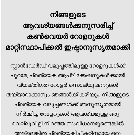
നിങ്ങളുടെ
ആവശ്യങ്ങൾക്കനുസരിച്ച്
കൺവെയർ റോളറുകൾ
മാറ്റിസ്ഥാപിക്കൽ ഇഷ്ടാനുസൃതമാക്കി
സ്റ്റാൻഡേർഡ് വലുപ്പത്തിലുള്ള റോളറുകൾക്ക്
പുറമേ, പ്രത്യേക ആപ്ലിക്കേഷനുകൾക്കായി
വ്യക്തിഗത റോളർ സൊല്യൂഷനുകൾ
തയ്യാറാക്കാനും ഞങ്ങൾക്ക് കഴിയും. നിങ്ങളുടെ
പ്രത്യേക വലുപ്പങ്ങൾക്ക് അനുസൃതമായി
നിർമ്മിച്ച റോളറുകൾ ആവശ്യമുള്ള ഒരു
വെല്ലുവിളി നിറഞ്ഞ സംവിധാനമുണ്ടെങ്കിൽ
അല്ലെങ്കിൽ പ്രത്യേകിച്ച് കഠിനമായ ഒരു