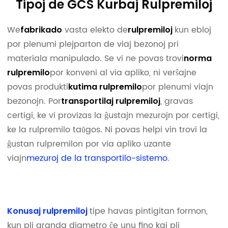
Tipoj de GCS Kurbaj Rulpremiloj
We
vasta elekto de
kun ebloj
fabrikado
rulpremiloj
por plenumi plejparton de viaj bezonoj pri
materiala manipulado. Se vi ne povas trovi
norma
por konveni al via apliko, ni verŝajne
rulpremilo
povas produkti
por plenumi viajn
kutima rulpremilo
bezonojn. Por
, gravas
transportilaj rulpremiloj
certigi, ke vi provizas la ĝustajn mezurojn por certigi,
ke la rulpremilo taŭgos. Ni povas helpi vin trovi la
ĝustan rulpremilon por via apliko uzante
viajn
mezuroj de la transportilo-sistemo
.
tipe havas pintigitan formon,
Konusaj rulpremiloj
kun pli granda diametro ĉe unu fino kaj pli