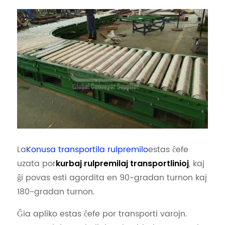
La
Konusa transportila rulpremilo
estas ĉefe
uzata por
, kaj
kurbaj rulpremilaj transportlinioj
ĝi povas esti agordita en 90-gradan turnon kaj
180-gradan turnon.
Ĝia apliko estas ĉefe por transporti varojn.