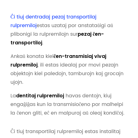
Ĉi tiuj dentradaj pezaj transportilaj
rulpremiloj
estas uzataj por anstataŭigi aŭ
plibonigi la rulpremilojn sur
pezaj ĉen-
.
transportiloj
Ankaŭ konata kiel
ĉen-transmisiaj vivaj
, ili estas idealaj por movi pezajn
rulpremiloj
objektojn kiel paledojn, tamburojn kaj grocajn
ujojn.
La
havas dentojn, kiuj
dentitaj rulpremiloj
engaĝiĝas kun la transmisioĉeno por malhelpi
la ĉenon gliti, eĉ en malpuraj aŭ oleaj kondiĉoj.
Ĉi tiuj transportilaj rulpremiloj estas instalitaj