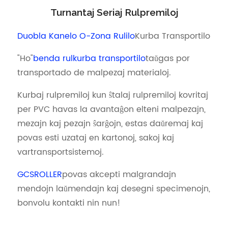
Turnantaj Seriaj Rulpremiloj
Duobla Kanelo O-Zona Rulilo
Kurba Transportilo
"Ho"
benda rulkurba transportilo
taŭgas por
transportado de malpezaj materialoj.
Kurbaj rulpremiloj kun ŝtalaj rulpremiloj kovritaj
per PVC havas la avantaĝon elteni malpezajn,
mezajn kaj pezajn ŝarĝojn, estas daŭremaj kaj
povas esti uzataj en kartonoj, sakoj kaj
vartransportsistemoj.
GCSROLLER
povas akcepti malgrandajn
mendojn laŭmendajn kaj desegni specimenojn,
bonvolu kontakti nin nun!