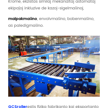
Krome, ekzistas similaj mekanizitaj aŭtomataj
ekipaĵoj inkluzive de kazoj-sigelmaŝinoj,
, envolvmaŝino, bobenmaŝino,
malpakmaŝino
aŭ paledigmaŝino.
estis fizika fabrikanto kaj eksportanto
GCSroller