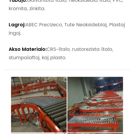
Galvanizita ŝtalo, neoksidebla ŝtalo, PVC,
Tubaĵo:
kromita, zinkita.
ABEC Precizeco, Tute Neoksideblaj, Plastaj
Lagroj:
Ingoj.
CRS-ŝtalo, rustorezista ŝtalo,
Akso Materialo:
stumpoŝaftoj, kaj plasto.