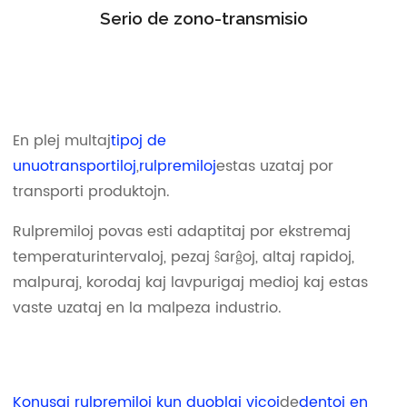
Serio de zono-transmisio
En plej multaj
tipoj de
unuotransportiloj
,
rulpremiloj
estas uzataj por
transporti produktojn.
Rulpremiloj povas esti adaptitaj por ekstremaj
temperaturintervaloj, pezaj ŝarĝoj, altaj rapidoj,
malpuraj, korodaj kaj lavpurigaj medioj kaj estas
vaste uzataj en la malpeza industrio.
Konusaj rulpremiloj kun duoblaj vicoj
de
dentoj en