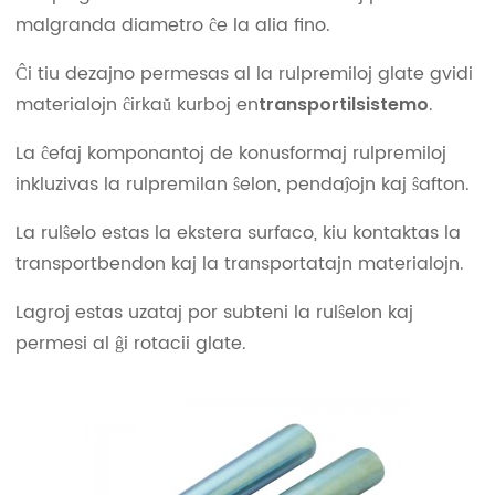
malgranda diametro ĉe la alia fino.
Ĉi tiu dezajno permesas al la rulpremiloj glate gvidi
materialojn ĉirkaŭ kurboj en
.
transportilsistemo
La ĉefaj komponantoj de konusformaj rulpremiloj
inkluzivas la rulpremilan ŝelon, pendaĵojn kaj ŝafton.
La rulŝelo estas la ekstera surfaco, kiu kontaktas la
transportbendon kaj la transportatajn materialojn.
Lagroj estas uzataj por subteni la rulŝelon kaj
permesi al ĝi rotacii glate.