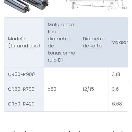
Malgranda
fino
Modelo
diametro
Diametro
Vaksank
(turnradiuso)
de
de ŝafto
konusforma
rulo D1
CR50-R900
3.18
CR50-R790
φ50
12/15
3.6
CR50-R420
6.68