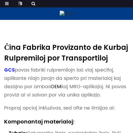
Kurbaj Rulpremiloj
Ĉina Fabrika Provizanto de Kurbaj
Rulpremiloj por Transportiloj
povas fabriki rulpremilojn laŭ viaj specifoj,
GCS
aplikante niajn jarojn da sperto pri materialoj kaj
dezajno por ambaŭ
OEM
kaj MRO-aplikaĵoj. Ni povas
provizi al vi solvon por via unika aplikaĵo.
Propraj opcioj inkluzivas, sed ofte ne limiĝas al:
Komponantaj materialoj: