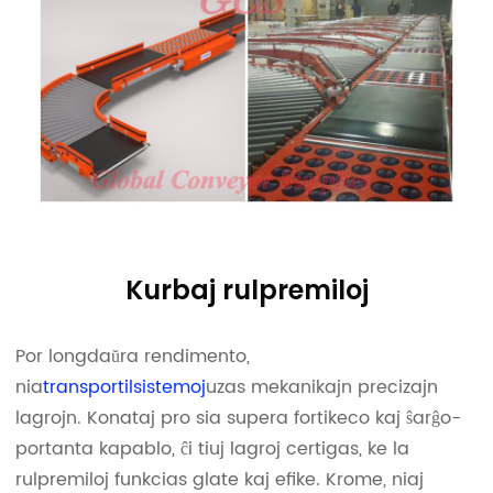
Kurbaj rulpremiloj
Por longdaŭra rendimento,
nia
transportilsistemoj
uzas mekanikajn precizajn
lagrojn. Konataj pro sia supera fortikeco kaj ŝarĝo-
portanta kapablo, ĉi tiuj lagroj certigas, ke la
rulpremiloj funkcias glate kaj efike. Krome, niaj