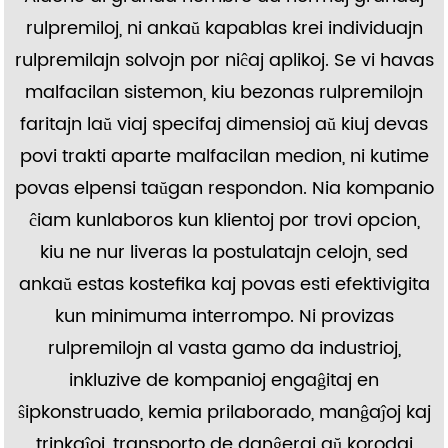
rulpremiloj, ni ankaŭ kapablas krei individuajn
rulpremilajn solvojn por niĉaj aplikoj. Se vi havas
malfacilan sistemon, kiu bezonas rulpremilojn
faritajn laŭ viaj specifaj dimensioj aŭ kiuj devas
povi trakti aparte malfacilan medion, ni kutime
povas elpensi taŭgan respondon. Nia kompanio
ĉiam kunlaboros kun klientoj por trovi opcion,
kiu ne nur liveras la postulatajn celojn, sed
ankaŭ estas kostefika kaj povas esti efektivigita
kun minimuma interrompo. Ni provizas
rulpremilojn al vasta gamo da industrioj,
inkluzive de kompanioj engaĝitaj en
ŝipkonstruado, kemia prilaborado, manĝaĵoj kaj
trinkaĵoj, transporto de danĝeraj aŭ korodaj