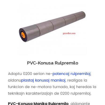
PVC-Konusa Rulpremilo
Adoptu 0200 serion ne-
potencaj rulpremiloj
,
aldonu
plastaj konusaj manikoj
, realigas la
funkcion de ne-motora turnado, kaj heredas la
teknikajn karakterizaĵojn de 0200 rulpremiloj.
, aldonante
PVC-Konusa Manika Rulpremilo