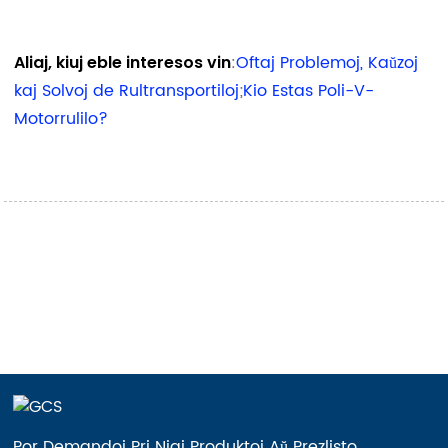
:
Oftaj Problemoj, Kaŭzoj
Aliaj, kiuj eble interesos vin
kaj Solvoj de Rultransportiloj
;
Kio Estas Poli-V-
Motorrulilo?
Por Demandoj Pri Niaj Produktoj Aŭ Prezlisto,