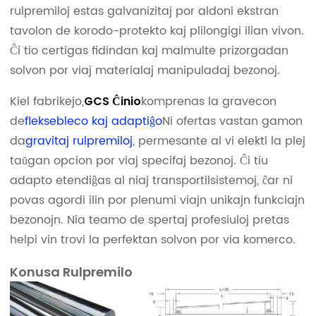
rulpremiloj estas galvanizitaj por aldoni ekstran
tavolon de korodo-protekto kaj plilongigi ilian vivon.
Ĉi tio certigas fidindan kaj malmulte prizorgadan
solvon por viaj materialaj manipuladaj bezonoj.
Kiel fabrikejo,
komprenas la gravecon
GCS Ĉinio
de
fleksebleco kaj adaptiĝo
Ni ofertas vastan gamon
da
gravitaj rulpremiloj
, permesante al vi elekti la plej
taŭgan opcion por viaj specifaj bezonoj. Ĉi tiu
adapto etendiĝas al niaj transportilsistemoj, ĉar ni
povas agordi ilin por plenumi viajn unikajn funkciajn
bezonojn. Nia teamo de spertaj profesiuloj pretas
helpi vin trovi la perfektan solvon por via komerco.
Konusa Rulpremilo