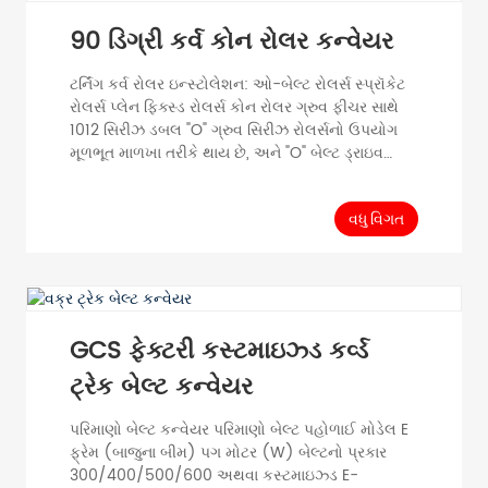
H1800/2500 120 H1800/2500 200 H180...
90 ડિગ્રી કર્વ કોન રોલર કન્વેયર
ટર્નિંગ કર્વ રોલર ઇન્સ્ટોલેશન: ઓ-બેલ્ટ રોલર્સ સ્પ્રૉકેટ
રોલર્સ પ્લેન ફિક્સ્ડ રોલર્સ કોન રોલર ગ્રુવ ફીચર સાથે
1012 સિરીઝ ડબલ "O" ગ્રુવ સિરીઝ રોલર્સનો ઉપયોગ
મૂળભૂત માળખા તરીકે થાય છે, અને "O" બેલ્ટ ડ્રાઇવ
ટર્નિંગ ફંક્શનને સાકાર કરવા માટે પ્લાસ્ટિક ટેપર સ્લીવ્સ
ઉમેરવામાં આવે છે. હળવા લોડ મટિરિયલ કન્વેઇંગ માટે
યોગ્ય. પીવીસી કોન સ્લીવ રોલર, પરંપરાગત રોલરમાં
વધુ વિગત
કોનિકલ સ્લીવ (PVC) ઉમેરીને, વિવિધ...
GCS ફેક્ટરી કસ્ટમાઇઝ્ડ કર્વ્ડ
ટ્રેક બેલ્ટ કન્વેયર
પરિમાણો બેલ્ટ કન્વેયર પરિમાણો બેલ્ટ પહોળાઈ મોડેલ E
ફ્રેમ (બાજુના બીમ) પગ મોટર (W) બેલ્ટનો પ્રકાર
300/400/500/600 અથવા કસ્ટમાઇઝ્ડ E-