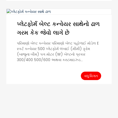
પીવીસી પીયુ વસ્ત્રો-પ્રતિરોધક રબર ખોરાક 1500 1500
2000 2000 2500 2500 3000 3000 3500 4000
5...
પ્લેટફોર્મ બેલ્ટ કન્વેયર સાથેનો ઢાળ
ગરમ કેક જેવો લાગે છે
પરિમાણો બેલ્ટ કન્વેયર પરિમાણો બેલ્ટ પહોળાઈ મોડેલ E
સ્કર્ટ કન્વેયર 500 પ્લેટફોર્મ લંબાઈ (મીમી) ફ્રેમ
(બાજુના બીમ) પગ મોટર (W) બેલ્ટનો પ્રકાર
300/400 500/600 અથવા કસ્ટમાઇઝ્ડ
H750/L1000 સ્ટેનલેસ સ્ટીલ કાર્બન સ્ટીલ
એલ્યુમિનિયમ એલોય સ્ટેનલેસ સ્ટીલ કાર્બન સ્ટીલ
એલ્યુમિનિયમ એલોય 120 PVC PU વસ્ત્રો-પ્રતિરોધક
વધુ વિગત
રબર ફૂડ્સ H1000/1000 200 H1000/1500 120
H1000/1500 200 H1000/1500 400 H1500/2000
120 H1500/2000 200 H1500/2000 400
H1800/2500 120 H1800/2500 200 H180...