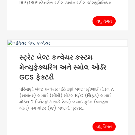
90°/180° સ્ટેનલેસ સ્ટીલ કાર્બન સ્ટીલ એલ્યુમિનિયમ
એલોય સ્ટેનલેસ સ્ટીલ કાર્બન સ્ટીલ એલ્યુમિનિયમ
એલોય 120-400 અથવા કસ્ટમાઇઝ્ડ PVC PU
વસ્ત્રો-પ્રતિરોધક રબર ટર્નર એસેમ્બલી લાઇન પર લાગુ
વધુ વિગત
ખોરાક ઉત્પાદન એપ્લિકેશન અત્યંત લાગુ અને
વ્યાપકપણે ઉપયોગમાં લેવાતી ઇલેક્ટ્રોનિક ફેક્ટરી |
ઓટો ભાગો | દૈનિક ઉપયોગની ચીજો ફાર્માસ્યુટિકલ
ઉદ્યોગ | ખાદ્ય ઉદ્યોગ...
સ્ટ્રેટ બેલ્ટ કન્વેયર કસ્ટમ
મેન્યુફેક્ચરિંગ અને સ્મોલ ઓર્ડર
GCS ફેક્ટરી
પરિમાણો બેલ્ટ કન્વેયર પરિમાણો બેલ્ટ પહોળાઈ મોડેલ A
(સમાંતર) લંબાઈ (મીમી) મોડેલ B/C (લિફ્ટ) લંબાઈ
મોડેલ D (પ્લેટફોર્મ સાથે રેમ્પ) લંબાઈ ફ્રેમ (બાજુના
બીમ) પગ મોટર (W) બેલ્ટનો પ્રકાર
300/400/500/600/800/1200 અથવા
કસ્ટમાઇઝ્ડ 1000 1000 1500 સ્ટેનલેસ સ્ટીલ કાર્બન
સ્ટીલ એલ્યુમિનિયમ એલોય સ્ટેનલેસ સ્ટીલ કાર્બન
વધુ વિગત
સ્ટીલ એલ્યુમિનિયમ એલોય 120/200/400/750/ 1.5