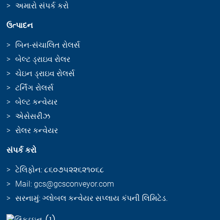
અમારો સંપર્ક કરો
ઉત્પાદન
બિન-સંચાલિત રોલર્સ
બેલ્ટ ડ્રાઇવ રોલર
ચેઇન ડ્રાઇવ રોલર્સ
ટર્નિંગ રોલર્સ
બેલ્ટ કન્વેયર
એસેસરીઝ
રોલર કન્વેયર
સંપર્ક કરો
ટેલિફોન: ૮૬૦૭૫૨૨૬૨૧૦૬૮
Mail: gcs@gcsconveyor.com
સરનામું: ગ્લોબલ કન્વેયર સપ્લાય કંપની લિમિટેડ.