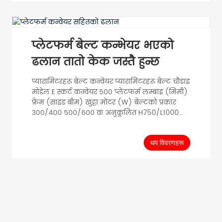
१.५ PVC PU पहिरन प्रतिरोधी रबर खानाहरू १५००
१५०० २००० २००० २००० २५०० २५०० २५०० २५००
३००० ३००० ३००० ३५०० ४००० ५...
प्लेटफर्म बेल्ट कन्भेयर भएको
ढलान तातो केक जस्तै हुन्छ
प्यारामिटरहरू बेल्ट कन्वेयर प्यारामिटरहरू बेल्ट चौडाइ
मोडेल E स्कर्ट कन्वेयर ५०० प्लेटफर्म लम्बाइ (मिमी)
फ्रेम (साइड बीम) खुट्टा मोटर (W) बेल्टको प्रकार
३००/४०० ५००/६०० वा अनुकूलित H750/L1000
स्टेनलेस स्टील कार्बन स्टील एल्युमिनियम मिश्र धातु
स्टेनलेस स्टील कार्बन स्टील एल्युमिनियम मिश्र धातु
१२० PVC PU पहिरन-प्रतिरोधी रबर फूड्स
थप विवरणहरू
H1000/1000 २०० H1000/1500 १२० H1000/१५००
२०० H1000/१५०० ४०० H1500/२००० १२०
H1500/२००० २०० H1500/२००० ४००
H1800/२५०० १२० H1800/२५०० २०० H180...