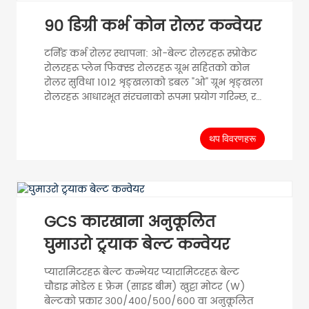
H1800/२५०० १२० H1800/२५०० २०० H180...
९० डिग्री कर्भ कोन रोलर कन्वेयर
टर्निङ कर्भ रोलर स्थापना: ओ-बेल्ट रोलरहरू स्प्रोकेट
रोलरहरू प्लेन फिक्स्ड रोलरहरू ग्रूभ सहितको कोन
रोलर सुविधा १०१२ शृङ्खलाको डबल "ओ" ग्रूभ शृङ्खला
रोलरहरू आधारभूत संरचनाको रूपमा प्रयोग गरिन्छ, र
"ओ" बेल्ट ड्राइभ टर्निङ प्रकार्यलाई महसुस गर्न
प्लास्टिक टेपर स्लिभहरू थपिन्छन्। हल्का भार सामग्री
ढुवानीको लागि उपयुक्त। PVC कोन स्लिभ रोलर,
थप विवरणहरू
परम्परागत रोलरमा कोनिकल स्लिभ (PVC) थपेर,
विभिन्न...
GCS कारखाना अनुकूलित
घुमाउरो ट्र्याक बेल्ट कन्वेयर
प्यारामिटरहरू बेल्ट कन्भेयर प्यारामिटरहरू बेल्ट
चौडाइ मोडेल E फ्रेम (साइड बीम) खुट्टा मोटर (W)
बेल्टको प्रकार ३००/४००/५००/६०० वा अनुकूलित