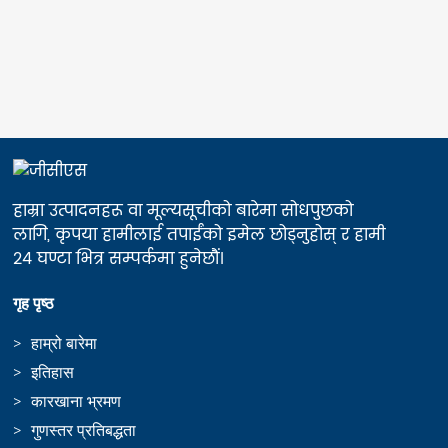
हाम्रा उत्पादनहरू वा मूल्यसूचीको बारेमा सोधपुछको
लागि, कृपया हामीलाई तपाईंको इमेल छोड्नुहोस् र हामी
२४ घण्टा भित्र सम्पर्कमा हुनेछौं।
गृह पृष्ठ
हाम्रो बारेमा
इतिहास
कारखाना भ्रमण
गुणस्तर प्रतिबद्धता