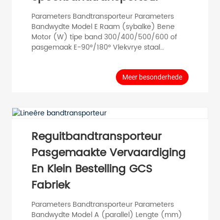
Parameters Bandtransporteur Parameters
Bandwydte Model E Raam (sybalke) Bene
Motor (W) tipe band 300/400/500/600 of
pasgemaak E-90°/180° Vlekvrye staal
koolstofstaal aluminiumlegering Vlekvrye
staal koolstofstaal aluminiumlegering 120-400
of pasgemaak PVC PU Slytvaste rubber
Meer besonderhede
Voedsel Toegepas op draaier-monteerlyn
Produktoepassing Hoogs toepaslik en wyd
gebruik Elektroniese fabriek | Motoronderdele |
Daaglikse gebruiksgoedere Farmaseutiese
industrie | Voedselindustrie...
Reguitbandtransporteur
Pasgemaakte Vervaardiging
En Klein Bestelling GCS
Fabriek
Parameters Bandtransporteur Parameters
Bandwydte Model A (parallel) Lengte (mm)