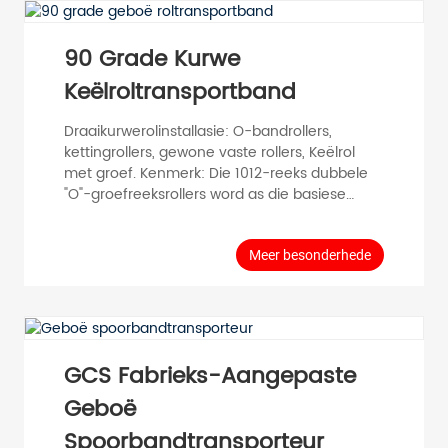
400 H1500/2000 120 H1500/2000 200
H1500/2000 400 H1800/2500 120
H1800/2500 200 H180...
90 Grade Kurwe
Keëlroltransportband
Draaikurwerolinstallasie: O-bandrollers,
kettingrollers, gewone vaste rollers, Keëlrol
met groef. Kenmerk: Die 1012-reeks dubbele
"O"-groefreeksrollers word as die basiese
struktuur gebruik, en plastiek-tapsummoue
word bygevoeg om die "O"-
bandaandrywingsdraaifunksie te verwesenlik.
Meer besonderhede
Geskik vir die vervoer van ligte materiaal.
PVC-keëlmou-rol, deur 'n koniese mou (PVC)
by die konvensionele roller te voeg, kan ...
GCS Fabrieks-Aangepaste
Geboë
Spoorbandtransporteur