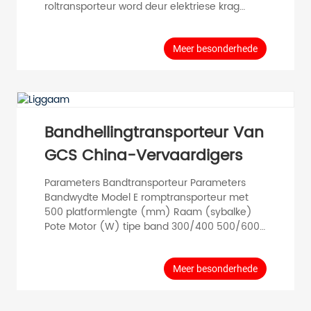
roltransporteur word deur elektriese krag
aangedryf en kan beweeg, teleskopies
geskuif en in hoogte verstel word. Word wyd
gebruik in fabrieksproduksie. GCS-fabriek sal
Meer besonderhede
verskillende konfigurasies vir verskillende
toepassingscenario's van die
vervoerbandstelsel kan personaliseer. Poli-V-
band aangedrewe roltransporteurs,
algemeen bekend as PLV, bied 'n positief
Bandhellingtransporteur Van
aangedrewe lewendige rol...
GCS China-Vervaardigers
Parameters Bandtransporteur Parameters
Bandwydte Model E romptransporteur met
500 platformlengte (mm) Raam (sybalke)
Pote Motor (W) tipe band 300/400 500/600
of pasgemaak H750/L1000 Vlekvrye staal
koolstofstaal aluminiumlegering Vlekvrye
staal koolstofstaal aluminiumlegering 120 PVC
Meer besonderhede
PU Slytvaste rubber Voedsel H1000/1000 200
H1000/1500 120 H1000/1500 200 H1000/1500