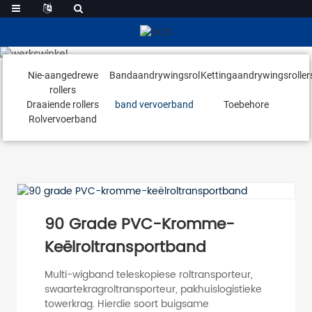
Band Vervoerband
Nie-aangedrewe
Bandaandrywingsrol
Kettingaandrywingsroller
rollers
Draaiende rollers
band vervoerband
Toebehore
Rolvervoerband
90 Grade PVC-Kromme-
Keëlroltransportband
Multi-wigband teleskopiese roltransporteur,
swaartekragroltransporteur, pakhuislogistieke
towerkrag. Hierdie soort buigsame