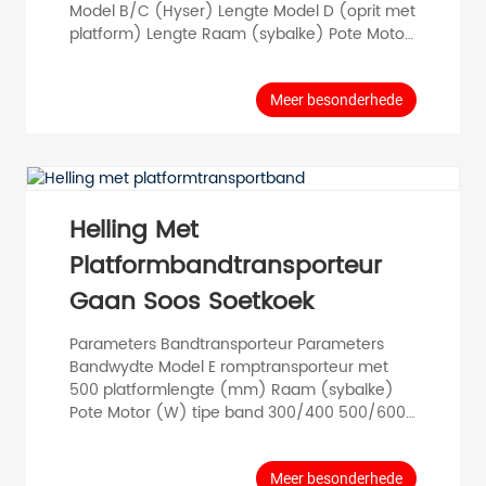
Model B/C (Hyser) Lengte Model D (oprit met
platform) Lengte Raam (sybalke) Pote Motor
(W) tipe band 300/400/500/600/800/1200
of aangepas 1000 1000 1500 Vlekvrye staal
koolstofstaal aluminiumlegering Vlekvrye
Meer besonderhede
staal koolstofstaal aluminiumlegering
120/200/400/750/1.5 PVC PU Slytvaste
rubber Voedsel 1500 1500 2000 2000 2000
2500 2500 2500 3000 3000 3000 3500 4000
5...
Helling Met
Platformbandtransporteur
Gaan Soos Soetkoek
Parameters Bandtransporteur Parameters
Bandwydte Model E romptransporteur met
500 platformlengte (mm) Raam (sybalke)
Pote Motor (W) tipe band 300/400 500/600
of pasgemaak H750/L1000 Vlekvrye staal
koolstofstaal aluminiumlegering Vlekvrye
staal koolstofstaal aluminiumlegering 120 PVC
Meer besonderhede