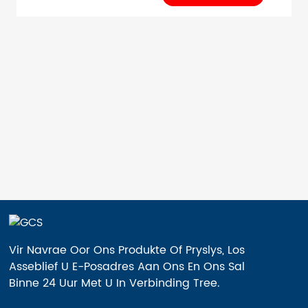
PU Slytvaste rubber Voedsel H1000/1000 200
H1000/1500 120 H1000/1500 200 H1000/1500
400 H1500/2000 120 H1500/2000 200
H1500/2000 400 H1800/2500 120
H1800/2500 200 H180...
Vir Navrae Oor Ons Produkte Of Pryslys, Los
Asseblief U E-Posadres Aan Ons En Ons Sal
Binne 24 Uur Met U In Verbinding Tree.