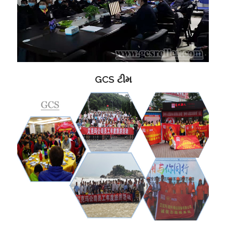
GCS ટીમ