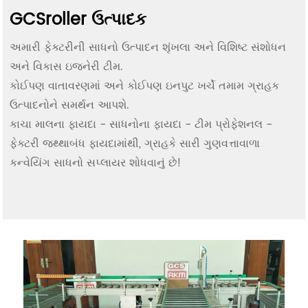
GCSroller ઉત્પાદક
અમારી ફેક્ટરીની સાધનો ઉત્પાદન શૃંખલા અને વિશિષ્ટ સંશોધન
અને વિકાસ ઇજનેરી ટીમ.
કોઈપણ વાતાવરણમાં અને કોઈપણ ઇનપુટ ખર્ચે તમામ ગ્રાહક
ઉત્પાદનોને સમર્થન આપશે.
કાચા માલના ફાયદા - સાધનોના ફાયદા - ટીમ પ્રોફેશનલ -
ફેક્ટરી જથ્થાબંધ ફાયદામાંથી, ગ્રાહકે સારી ગુણવત્તાવાળા
કન્વેયિંગ સાધનો સપ્લાયર શોધવાનું છે!