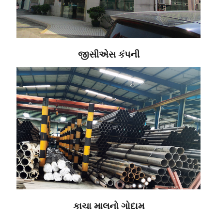
જીસીએસ કંપની
કાચા માલનો ગોદામ