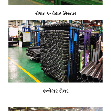
રોલર કન્વેયર સિસ્ટમ
કન્વેયર રોલર