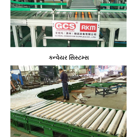
કન્વેયર સિસ્ટમ્સ