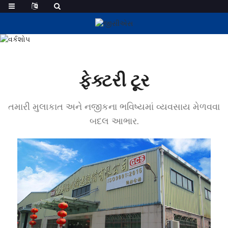
ફેક્ટરી ટૂર
ફેક્ટરી ટૂર
તમારી મુલાકાત અને નજીકના ભવિષ્યમાં વ્યવસાય મેળવવા
બદલ આભાર.