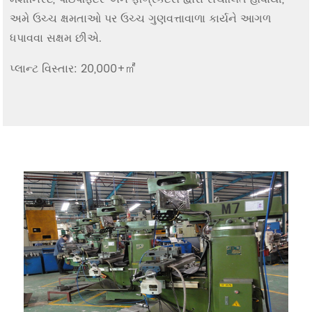
અમે ઉચ્ચ ક્ષમતાઓ પર ઉચ્ચ ગુણવત્તાવાળા કાર્યને આગળ
ધપાવવા સક્ષમ છીએ.
પ્લાન્ટ વિસ્તાર: 20,000+㎡