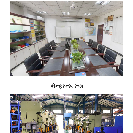
કોન્ફરન્સ રૂમ