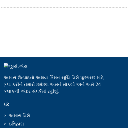
અમારા ઉત્પાદનો અથવા કિંમત સૂચિ વિશે પૂછપરછ માટે,
કૃપા કરીને તમારો ઇમેઇલ અમને મોકલો અને અમે 24
કલાકની અંદર સંપર્કમાં રહીશું.
ઘર
અમારા વિશે
ઇતિહાસ