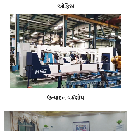
ઓફિસ
ઉત્પાદન વર્કશોપ