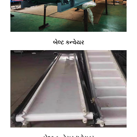
બેલ્ટ કન્વેયર