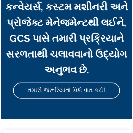
કન્વેયર્સ, કસ્ટમ મશીનરી અને
પ્રોજેક્ટ મેનેજમેન્ટથી લઈને,
GCS પાસે તમારી પ્રક્રિયાને
સરળતાથી ચલાવવાનો ઉદ્યોગ
અનુભવ છે.
તમારી જરૂરિયાતો વિશે વાત કરો!