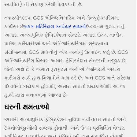
સ્થાપિત) ની રોકાણ કરેલી પેટાકંપની છે.
ત્યારથી
૧૯૯૫, GCS એન્જિનિયરિંગ અને મેન્યુફેક્ચરિંગમાં
કાર્યરત છે
બલ્ક મટિરિયલ કન્વેયર સાધનો
ઉચ્ચતમ ગુણવત્તાનું.
અમારા અત્યાધુનિક ફેબ્રિકેશન સેન્ટરે, અમારા ઉચ્ચ તાલીમ
પામેલા કર્મચારીઓ અને એન્જિનિયરિંગમાં શ્રેષ્ઠતાના
સંયોજનમાં, GCS સાધનોનું એક અનોખું ઉત્પાદન કર્યું છે. GCS
એન્જિનિયરિંગ વિભાગ અમારા ફેબ્રિકેશન સેન્ટરની નજીક છે,
જેનો અર્થ છે કે અમારા ડ્રાફ્ટર્સ અને એન્જિનિયરો અમારા
કારીગરો સાથે હાથ મિલાવીને કામ કરે છે. અને GCS ખાતે સરેરાશ
10 વર્ષનો કાર્યકાળ હોવાથી, અમારા સાધનો દાયકાઓથી આ જ
હાથો દ્વારા બનાવવામાં આવ્યા છે.
ઘરની ક્ષમતાઓ
અમારી અત્યાધુનિક ફેબ્રિકેશન સુવિધા નવીનતમ સાધનો અને
ટેકનોલોજીઓથી સજ્જ હોવાથી, અને ઉચ્ચ પ્રશિક્ષિત વેલ્ડર,
મશીનિસ્ટ, પાઇપફિટર અને ફેબ્રિકેટર્સ દ્વારા સંચાલિત હોવાથી,