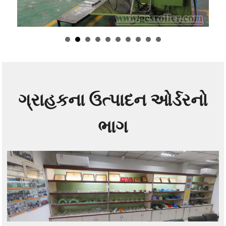
ગ્રાહકના ઉત્પાદન ઓર્ડરનો
ભાગ