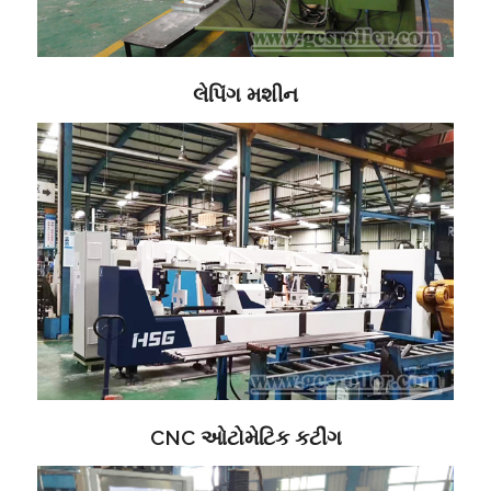
લેપિંગ મશીન
CNC ઓટોમેટિક કટીંગ