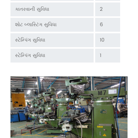
કાતરવાની સુવિધા
2
શોટ બ્લાસ્ટિંગ સુવિધા
6
સ્ટેમ્પિંગ સુવિધા
10
સ્ટેમ્પિંગ સુવિધા
1