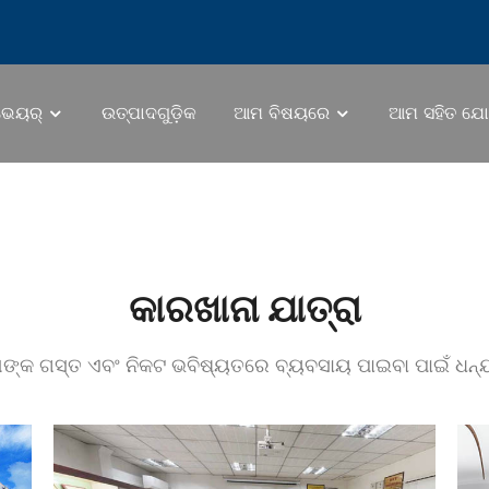
େୟର୍
ଉତ୍ପାଦଗୁଡ଼ିକ
ଆମ ବିଷୟରେ
ଆମ ସହିତ ଯୋ
କାରଖାନା ଯାତ୍ରା
୍କ ଗସ୍ତ ଏବଂ ନିକଟ ଭବିଷ୍ୟତରେ ବ୍ୟବସାୟ ପାଇବା ପାଇଁ ଧନ୍