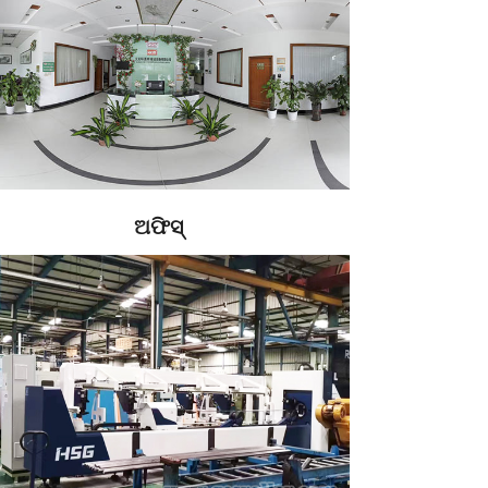
ଅଫିସ୍