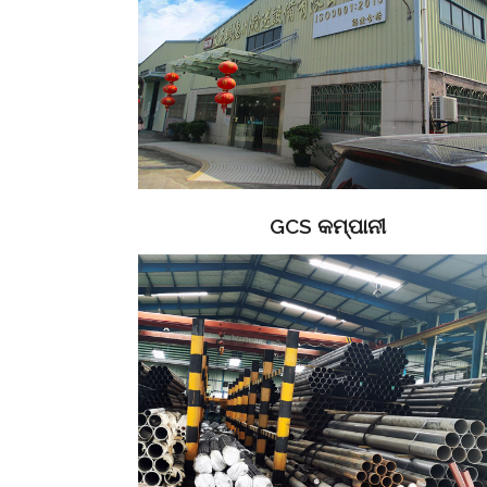
GCS କମ୍ପାନୀ