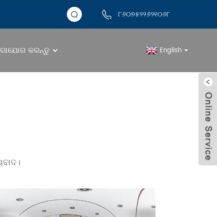
୮୬୦୭୫୨୨୬୨୧୦୬୮
ଗାଯୋଗ କରନ୍ତୁ
English
କାରଖାନା ଯାତ୍ରା
ୟବାଦ।