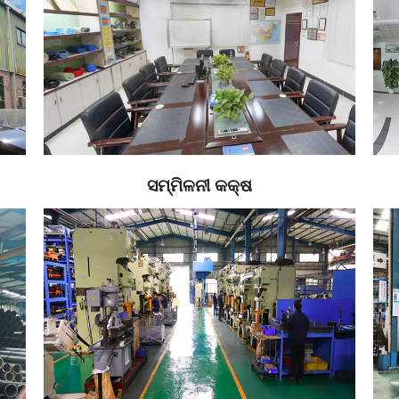
ସମ୍ମିଳନୀ କକ୍ଷ