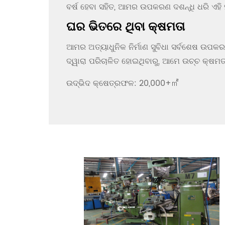
ବର୍ଷ ହେବା ସହିତ, ଆମର ଉପକରଣ ଦଶନ୍ଧି ଧରି ଏହି ହ
ଘର ଭିତରେ ଥିବା କ୍ଷମତା
ଆମର ଅତ୍ୟାଧୁନିକ ନିର୍ମାଣ ସୁବିଧା ସର୍ବଶେଷ ଉପକ
ଦ୍ୱାରା ପରିଚାଳିତ ହୋଇଥିବାରୁ, ଆମେ ଉଚ୍ଚ କ୍ଷମତ
ଉଦ୍ଭିଦ କ୍ଷେତ୍ରଫଳ: 20,000+㎡