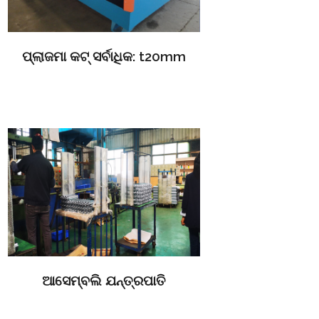
ପ୍ଲାଜମା କଟ୍ ସର୍ବାଧିକ: t20mm
ଆସେମ୍ବଲି ଯନ୍ତ୍ରପାତି