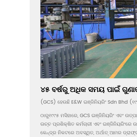
୪୫ ବର୍ଷରୁ ଅଧିକ ସମୟ ପାଇଁ ଗୁଣା
(GCS) ହେଉଛି E&W ଇଞ୍ଜିନିୟରିଂ Sdn Bhd (୧୯୭
ଠାରୁ
୧୯୯୫ ମସିହାରେ, GCS ଇଞ୍ଜିନିୟରିଂ ଏବଂ ଉତ୍ପ
ଉଚ୍ଚ ପ୍ରଶିକ୍ଷିତ କର୍ମଚାରୀ ଏବଂ ଇଞ୍ଜିନିୟରିଂରେ
କେନ୍ଦ୍ର ନିକଟରେ ଅବସ୍ଥିତ, ଅର୍ଥାତ୍ ଆମର ଡ୍ରାଫ