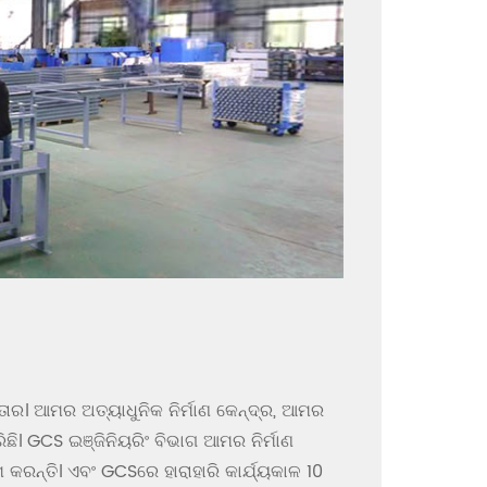
୍ତାର। ଆମର ଅତ୍ୟାଧୁନିକ ନିର୍ମାଣ କେନ୍ଦ୍ର, ଆମର
ଛି। GCS ଇଞ୍ଜିନିୟରିଂ ବିଭାଗ ଆମର ନିର୍ମାଣ
ରନ୍ତି। ଏବଂ GCSରେ ହାରାହାରି କାର୍ଯ୍ୟକାଳ 10