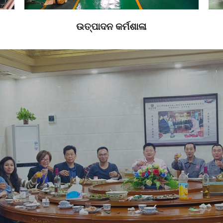
ଉତ୍ପାଦନ କର୍ମଶାଳା