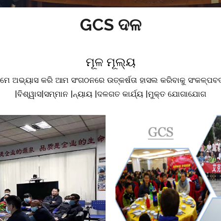
GCS ଦଳ
ମୂଳ ମୂଲ୍ୟ
ମେ ଅଭ୍ୟାସ କରି ଆମ ସଂଗଠନରେ ଉତ୍କର୍ଷତା ହାସଲ କରିବାକୁ ସଂକଳ୍ପବଦ
|ବିଶ୍ୱାସ|
ସମ୍ମାନ |
ନ୍ୟାୟ |
ଦଳଗତ କାର୍ଯ୍ୟ |
ମୁକ୍ତ ଯୋଗାଯୋଗ