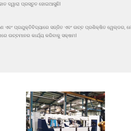
ାତ ଦ୍ୱାରା ପ୍ରସ୍ତୁତ ହୋଇଆସୁଛି।
ରଣ ଏବଂ ପ୍ରଯୁକ୍ତିବିଦ୍ୟାରେ ସଜ୍ଜିତ ଏବଂ ଉଚ୍ଚ ପ୍ରଶିକ୍ଷିତ ୱେଲ୍ଡର,
ାରେ ଉଚ୍ଚମାନର କାର୍ଯ୍ୟ କରିବାକୁ ସକ୍ଷମ।