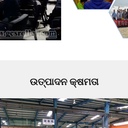
ଉତ୍ପାଦନ କ୍ଷମତା