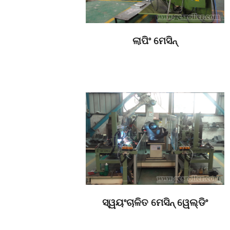
ଲାପିଂ ମେସିନ୍
ସ୍ୱୟଂଚାଳିତ ମେସିନ୍ ୱେଲ୍ଡିଂ