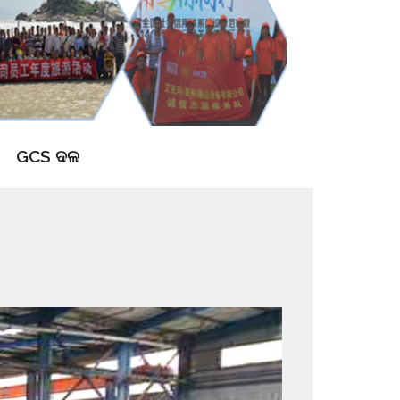
GCS ଦଳ