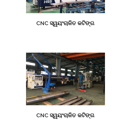
CNC ସ୍ୱୟଂଚାଳିତ କଟିଙ୍ଗ
CNC ସ୍ୱୟଂଚାଳିତ କଟିଙ୍ଗ