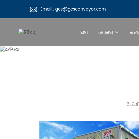
Email : gcs@gcsconveyor.com
ଘର
ରୋଲର୍‍
କନଭ
ଆପଣଙ