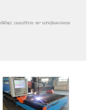
 ମେସିନିଷ୍ଟ, ପାଇପଫିଟର ଏବଂ ଫେବ୍ରିକେଟରଙ୍କ