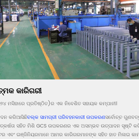
ତ୍ମକ କାରିଗରୀ
୪ ମସିହାରେ ପ୍ରତିଷ୍ଠିତ)ର ଏକ ନିବେଶିତ ସହାୟକ କମ୍ପାନୀ।
ାଦନ କରିଆସିଛି
ବଲ୍କ ସାମଗ୍ରୀ ପରିବହନକାରୀ ଉପକରଣ
ସର୍ବୋଚ୍ଚ ଗୁଣବତ
 ଉତ୍କର୍ଷତା ସହିତ ମିଶି GCS ଉପକରଣର ଏକ ଅସମ୍ଭବ ଉତ୍ପାଦନ ସୃଷ୍ଟି କରି
୍ଟର ଏବଂ ଇଞ୍ଜିନିୟରମାନେ ଆମର କାରିଗରମାନଙ୍କ ସହିତ ହାତ ମିଳାଇ କାମ କ