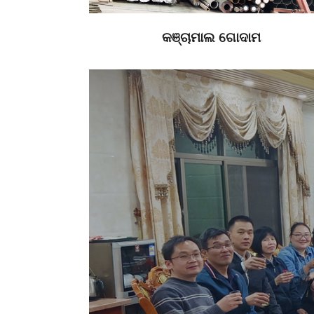
କଞ୍ଚାମାଲ ଗୋଦାମ