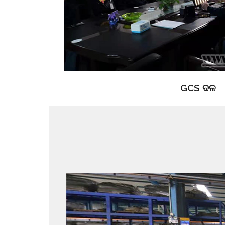
GCS ଦଳ