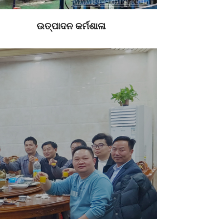
ଉତ୍ପାଦନ କର୍ମଶାଳା