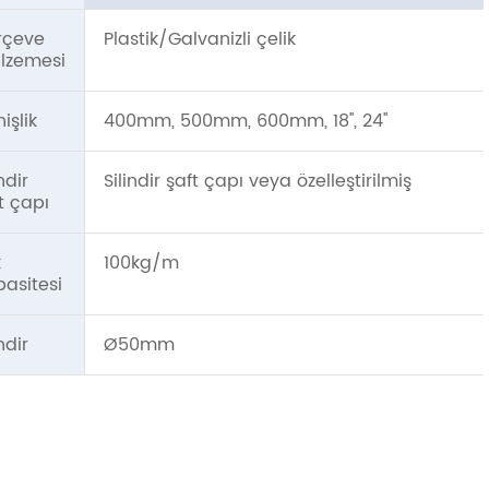
rçeve
Plastik/Galvanizli çelik
lzemesi
işlik
400mm, 500mm, 600mm, 18'', 24''
indir
Silindir şaft çapı veya özelleştirilmiş
t çapı
k
100kg/m
asitesi
indir
Ø50mm