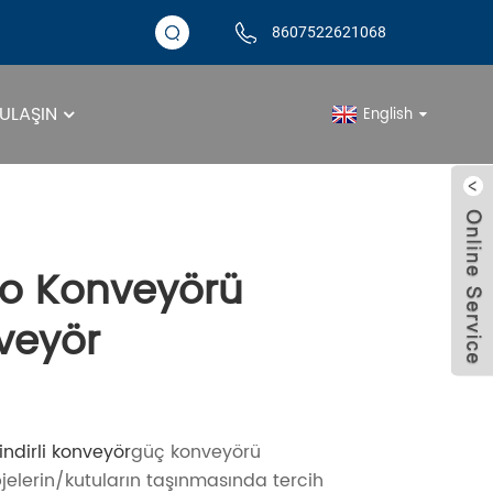
8607522621068
 ULAŞIN
English
Ürünler
lo Konveyörü
veyör
lindirli konveyör
güç konveyörü
jelerin/kutuların taşınmasında tercih