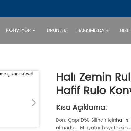
KONVEYÖR
ÜRÜNLER
HAKKIMIZDA
BIZE
Halı Zemin Ru
Hafif Rulo Kon
Kısa Açıklama:
Boru Çapı D50 Silindir için
halı si
olmadan.
Minyatür boyuttaki ob