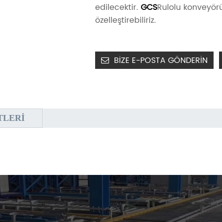
edilecektir.
GCS
Rulolu konveyörü
özelleştirebiliriz.
BIZE E-POSTA GÖNDERIN
TLERI