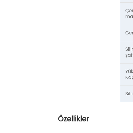
Çe
ma
Gen
Sil
şaf
Yü
Kap
Sil
Özellikler