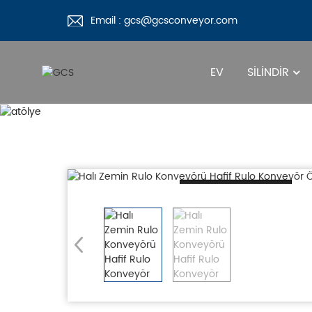
Email : gcs@gcsconveyor.com
EV
SILINDIR
Loading...