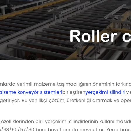
mlarda verimli malzeme taşımacılığının öneminin farkınd
lzeme konveyör sistemleri
birleştiren
yerçekimi silindiri
Me
 getiriyor. Bu yenilikçi çözüm, üretkenliği artırmak ve ope
elliklerinden biri, yerçekimi silindirlerinin kullanılmasıdır
5/38/50/57/60 boru boyutlarında mevcuttur. Yerçekimi sa