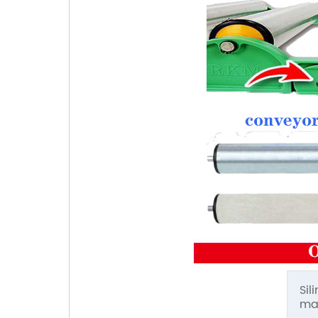
Sil
ma