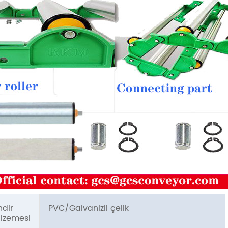
indir
PVC/Galvanizli çelik
lzemesi