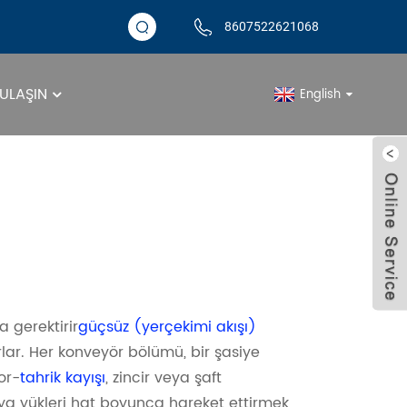
8607522621068
 ULAŞIN
English
li Konveyör Silindirl
a gerektirir
güçsüz (yerçekimi akışı)
şırlar. Her konveyör bölümü, bir şasiye
or-
tahrik kayışı
, zincir veya şaft
ya yükleri hat boyunca hareket ettirmek