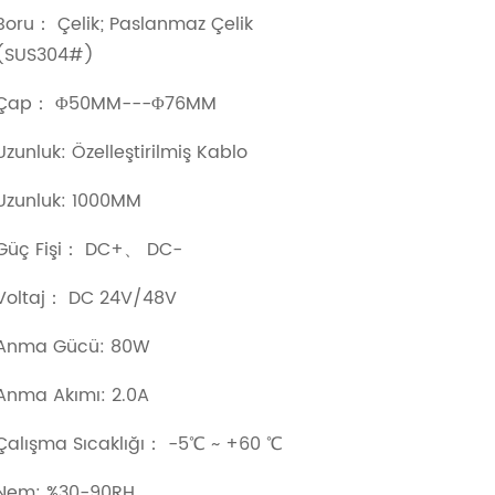
Boru： Çelik; Paslanmaz Çelik
(SUS304#)
Çap： Φ50MM---Φ76MM
Uzunluk: Özelleştirilmiş Kablo
Uzunluk: 1000MM
Güç Fişi： DC+、 DC-
Voltaj： DC 24V/48V
Anma Gücü: 80W
Anma Akımı: 2.0A
Çalışma Sıcaklığı： -5℃ ~ +60 ℃
Nem: %30-90RH