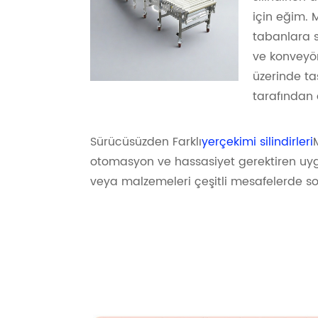
için eğim. M
tabanlara s
ve konveyör
üzerinde ta
tarafından 
Sürücüsüzden Farklı
yerçekimi silindirleri
otomasyon ve hassasiyet gerektiren uygula
veya malzemeleri çeşitli mesafelerde soru