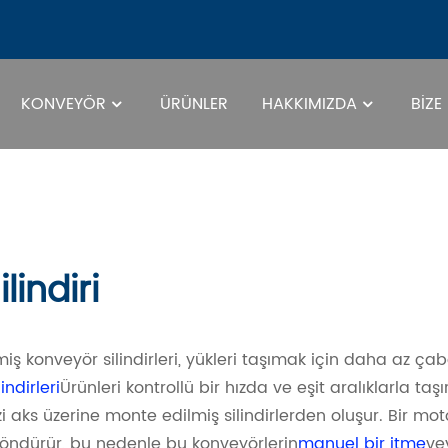
KONVEYÖR
ÜRÜNLER
HAKKIMIZDA
BIZE
Tahrik
lindiri
iş konveyör silindirleri, yükleri taşımak için daha az çab
indirleri
Ürünleri kontrollü bir hızda ve eşit aralıklarla ta
zi aks üzerine monte edilmiş silindirlerden oluşur. Bir mot
i döndürür, bu nedenle bu konveyörlerin
manuel bir itme
ve