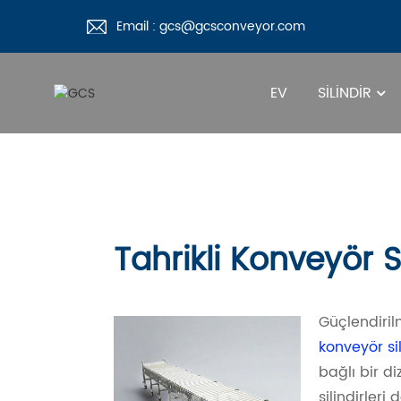
Email : gcs@gcsconveyor.com
EV
SILINDIR
Tahrikli Konveyör Si
Güçlendirilm
konveyör sil
bağlı bir di
silindirler