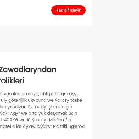
Has giňişleýin
 Zawodlaryndan
olikleri
 ýasalan oturgyç, ähli polat gurluşy,
ly göterijilik ukybyna we ýokary täsire
n ýasalýar. Durnukly işlemek, giň
k ýok; Agyr we orta ýük daşamak üçin
400KG we iň ýokary tizlik 2m / s
eriallar Aýlaw jaýlary: Plastiki uglerod