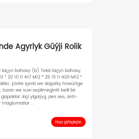
inde Agyrlyk Güýji Rolik
z laçyn bahasy (b) Tekiz laçyn bahasy
0 * 20 10 11 Φ17 M12 * 25 15 11 Φ20 M12 *
ikler, ýörite içerki we daşarky höwürtge
 tozan we suw sepilmeginiň belli bir
 gapaklar; kiçi ylgaýyş, pes ses, anti-
 maglumatlar ...
Has giňişleýin