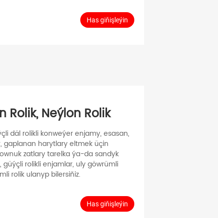
Has giňişleýin
 Rolik, Neýlon Rolik
çli däl rolikli konweýer enjamy, esasan,
y, gaplanan harytlary eltmek üçin
e ownuk zatlary tarelka ýa-da sandyk
güýçli rolikli enjamlar, uly göwrümli
li rolik ulanyp bilersiňiz.
Has giňişleýin