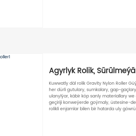
Agyrlyk Rolik, Sürülmeýän
Kuwwatly däl rolik Gravity Nylon Roller Güý
her dürli gutulary, sumkalary, gap-gaçlar
ulanylýar, käbir köp sanly materiallary w
geçiriji konweýerde goýmaly, üstesine-de, 
rolikli enjamlar bilen bir hatarda uly göwrüm