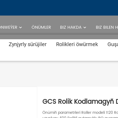
ONWEÝER
ÖNÜMLER
BIZ HAKDA
BIZ BILEN
I
Zynjyrly sürüjiler
Rolikleri öwürmek
Guş
GCS Rolik Kodlamagyň D
Önümiň parametrleri Roller modeli 1120 Roll