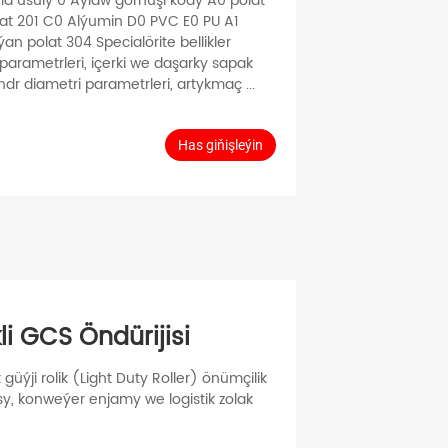
ma usuly 0 Aýlaw görnüşi kody A0 polat
at 201 C0 Alýumin D0 PVC E0 PU A1
an polat 304 Specialörite bellikler
parametrleri, içerki we daşarky sapak
indr diametri parametrleri, artykmaç ...
Has giňişleýin
li GCS Öndürijisi
lyk güýji rolik (Light Duty Roller) önümçilik
asy, konweýer enjamy we logistik zolak