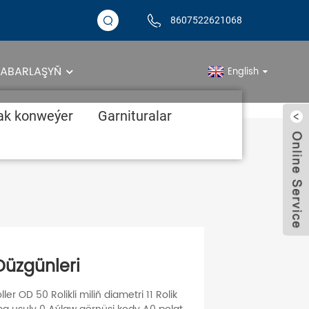
8607522621068
 HABARLAŞYŇ
English
şlemeýän Rulolar
ak konweýer
Garnituralar
üzgünleri
er OD 50 Rolikli miliň diametri 11 Rolik