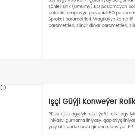
uzynlygy 400 Rolikli gutarnykly BO gurna
şöhleli sink (umumy) BO poslamaýan pol
polat iki taraplaýyn galvanizli BO poslamaý
Sproket parametrleri. Wagtlaýyn kemeriň 
parametrleri, silindr diwar parametrleri, sil
Işçi Güýji Konweýer Rolik
PP sürüjisiz agyrlyk rolikli ýeňil rolikli agyr
liniýasy, gurnama liniýasy, gaplaýyş liniý
ýaly ähli pudaklarda giňden ulanylýar. PP.