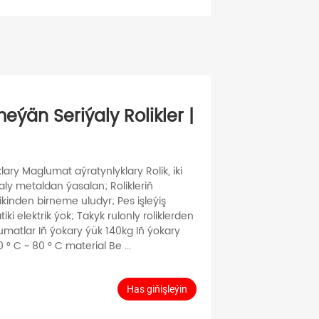
meýän Seriýaly Rolikler |
ary Maglumat aýratynlyklary Rolik, iki
ly metaldan ýasalan; Rolikleriň
kinden birneme uludyr; Pes işleýiş
ki elektrik ýok; Takyk rulonly roliklerden
atlar Iň ýokary ýük 140kg Iň ýokary
° C ~ 80 ° C material Be ...
Has giňişleýin