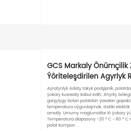
GCS Markaly Önümçilik
Ýöriteleşdirilen Agyrlyk R
Aýratynlyk Adaty takyk podşipnik, polatdan
ýokary kuwwaty kabul ediň; Ahyrky bölegi u
garşylygy bolan polatdan ýasalan gapakda
temperatura uýgunlaşmak, statiki elektri
amatly. Umumy maglumatlar Iň ýokary ýük 
Temperatura diapazony -20 ° C ~ 80 ° C mat
polat kompon ...