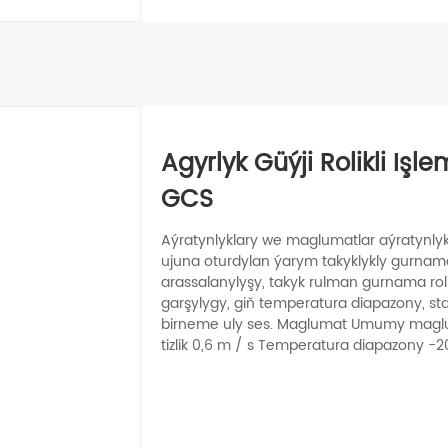
Agyrlyk Güýji Rolikli Işle
GCS
Aýratynlyklary we maglumatlar aýratynlykl
ujuna oturdylan ýarym takyklykly gurnama
arassalanylyşy, takyk rulman gurnama roli
garşylygy, giň temperatura diapazony, stati
birneme uly ses. Maglumat Umumy maglum
tizlik 0,6 m / s Temperatura diapazony -20 