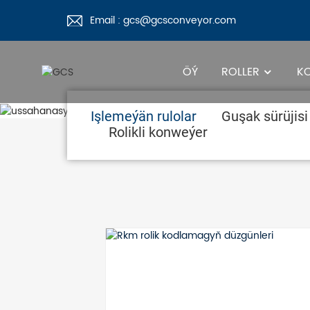
Email : gcs@gcsconveyor.com
ÖÝ
ROLLER
K
Işlemeýän rulolar
Guşak sürüjisi
Rolikli konweýer