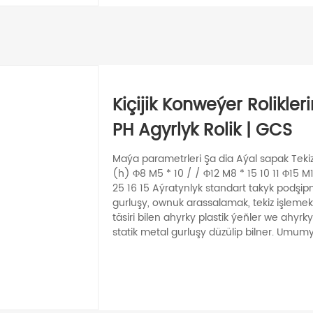
Kiçijik Konweýer Rolikler
PH Agyrlyk Rolik | GCS
Maýa parametrleri Şa dia Aýal sapak Teki
(h) Φ8 M5 * 10 / / Φ12 M8 * 15 10 11 Φ15 M1
25 16 15 Aýratynlyk standart takyk podşipn
gurluşy, ownuk arassalamak, tekiz işlemek;
täsiri bilen ahyrky plastik ýeňler we ahyrky
statik metal gurluşy düzülip bilner. Umumy