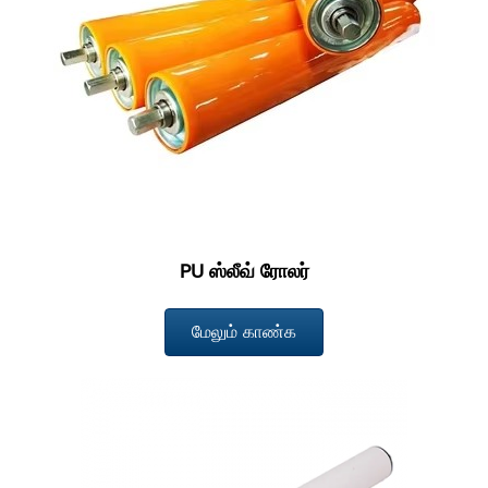
PU ஸ்லீவ் ரோலர்
மேலும் காண்க