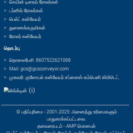
செயின் டிரைவ் ரோலர்கள்
டர்னிங் ரோலர்கள்
பெல்ட் கன்வேயர்
துணைக்கருவிகள்
ரோலர் கன்வேயர்
தொடர்பு
தொலைபேசி: 8607522621068
Mail: gcs@gcsconveyor.com
முகவரி: குளோபல் கன்வேயர் சப்ளைஸ் கம்பெனி லிமிடெட்.
© பதிப்புரிமை - 2001-2025: அனைத்து உரிமைகளும்
பாதுகாக்கப்பட்டவை.
தளவரைபடம்
-
AMP மொபைல்