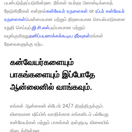
பயன்படுத்தப்படுகின்றன. நீங்கள் உயர்தர பிளாஸ்டிக்கைத்
தேடுகிறீர்கள் என்றால்
கன்வேயர் உருளைகள்
or
ரப்பர் கன்வேயர்
உருளைகள்
மென்மையான மற்றும் திறமையான செயல்பாடுகளை
உறுதி செய்யும்,
ஜி.சி.எஸ்.
நம்பகமான மற்றும்
வழங்குகிறது
தனிப்பயனாக்கக்கூடிய தீர்வுகள்
உங்கள்
தேவைகளுக்கு ஏற்ப.
கன்வேயர்களையும்
பாகங்களையும் இப்போதே
ஆன்லைனில் வாங்கவும்.
எங்கள் ஆன்லைன் ஸ்டோர் 24/7 திறந்திருக்கும்.
விரைவான ஷிப்பிங் வசதிக்காக எங்களிடம் பல்வேறு
கன்வேயர்கள் மற்றும் பாகங்கள் தள்ளுபடி விலையில்
கிடைக்கின்றன.