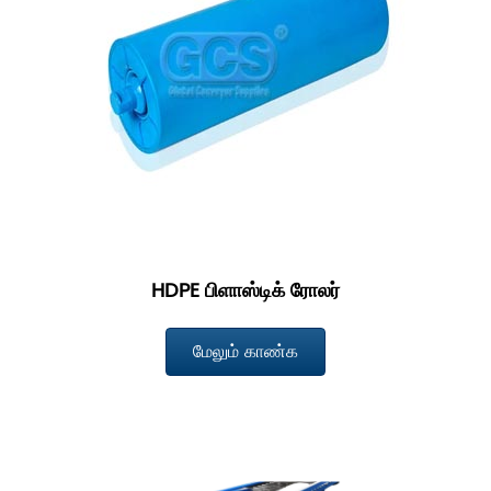
HDPE பிளாஸ்டிக் ரோலர்
மேலும் காண்க