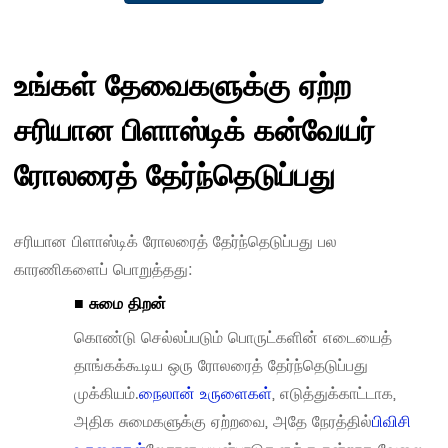
உங்கள் தேவைகளுக்கு ஏற்ற
சரியான பிளாஸ்டிக் கன்வேயர்
ரோலரைத் தேர்ந்தெடுப்பது
சரியான பிளாஸ்டிக் ரோலரைத் தேர்ந்தெடுப்பது பல
காரணிகளைப் பொறுத்தது:
■ சுமை திறன்
கொண்டு செல்லப்படும் பொருட்களின் எடையைத்
தாங்கக்கூடிய ஒரு ரோலரைத் தேர்ந்தெடுப்பது
முக்கியம்.
நைலான் உருளைகள்
, எடுத்துக்காட்டாக,
அதிக சுமைகளுக்கு ஏற்றவை, அதே நேரத்தில்
பிவிசி