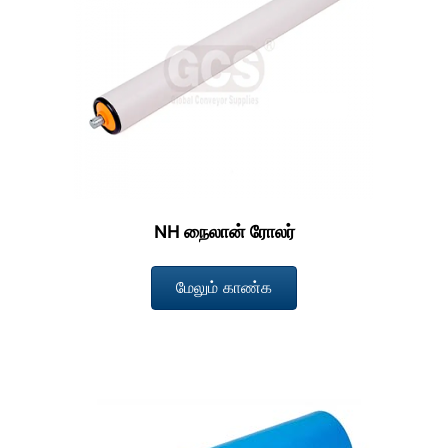
NH நைலான் ரோலர்
மேலும் காண்க