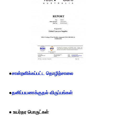
●
சான்றளிக்கப்பட்ட தொழிற்சாலை
●
தனிப்பயனாக்குதல் விருப்பங்கள்
● உயர்தர பொருட்கள்