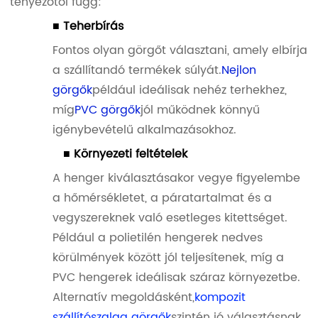
tényezőtől függ:
■ Teherbírás
Fontos olyan görgőt választani, amely elbírja
a szállítandó termékek súlyát.
Nejlon
görgők
például ideálisak nehéz terhekhez,
míg
PVC görgők
jól működnek könnyű
igénybevételű alkalmazásokhoz.
■ Környezeti feltételek
A henger kiválasztásakor vegye figyelembe
a hőmérsékletet, a páratartalmat és a
vegyszereknek való esetleges kitettséget.
Például a polietilén hengerek nedves
körülmények között jól teljesítenek, míg a
PVC hengerek ideálisak száraz környezetbe.
Alternatív megoldásként,
kompozit
szállítószalag görgők
szintén jó választásnak