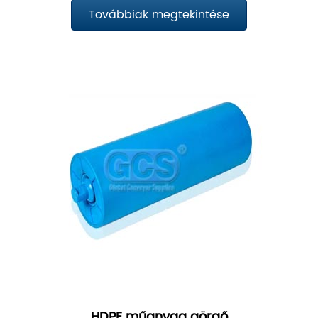
Továbbiak megtekintése
HDPE műanyag görgő