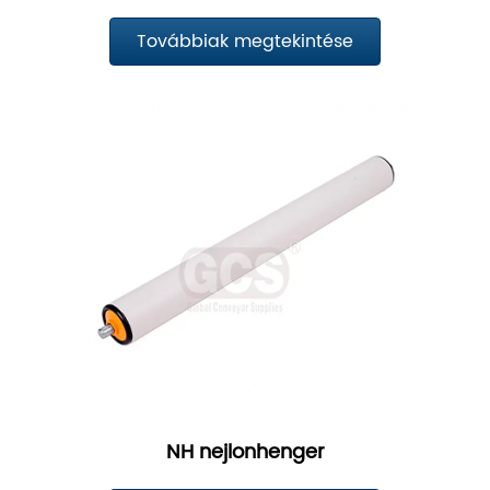
Továbbiak megtekintése
NH nejlonhenger