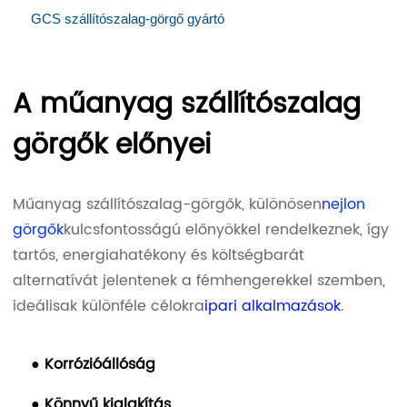
GCS szállítószalag-görgő gyártó
A műanyag szállítószalag
görgők előnyei
Műanyag szállítószalag-görgők, különösen
nejlon
görgők
kulcsfontosságú előnyökkel rendelkeznek, így
tartós, energiahatékony és költségbarát
alternatívát jelentenek a fémhengerekkel szemben,
ideálisak különféle célokra
ipari alkalmazások
.
● Korrózióállóság
● Könnyű kialakítás