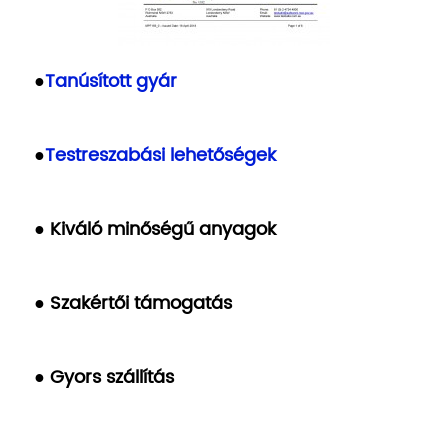
●
Tanúsított gyár
●
Testreszabási lehetőségek
● Kiváló minőségű anyagok
● Szakértői támogatás
● Gyors szállítás