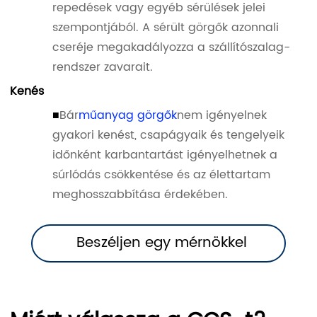
repedések vagy egyéb sérülések jelei
szempontjából. A sérült görgők azonnali
cseréje megakadályozza a szállítószalag-
rendszer zavarait.
Kenés
■
Bár
műanyag görgők
nem igényelnek
gyakori kenést, csapágyaik és tengelyeik
időnként karbantartást igényelhetnek a
súrlódás csökkentése és az élettartam
meghosszabbítása érdekében.
Beszéljen egy mérnökkel