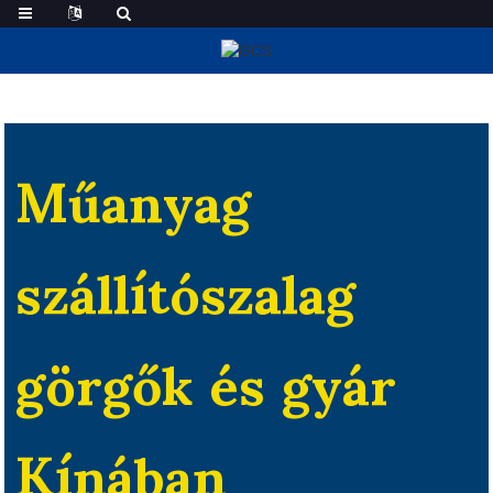
Műanyag Szállítószalag Görgők
Műanyag
szállítószalag
görgők és gyár
Kínában