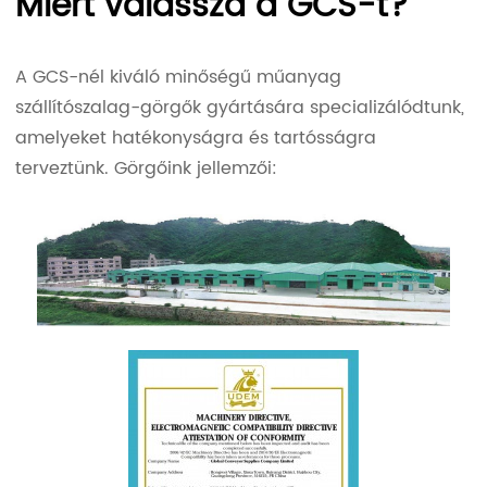
Miért válassza a GCS-t?
A GCS-nél kiváló minőségű műanyag
szállítószalag-görgők gyártására specializálódtunk,
amelyeket hatékonyságra és tartósságra
terveztünk. Görgőink jellemzői: