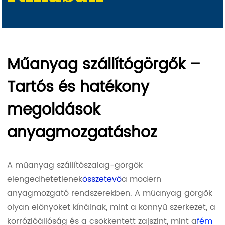
Műanyag szállítógörgők –
Tartós és hatékony
megoldások
anyagmozgatáshoz
A műanyag szállítószalag-görgők
elengedhetetlenek
összetevő
a modern
anyagmozgató rendszerekben. A műanyag görgők
olyan előnyöket kínálnak, mint a könnyű szerkezet, a
korrózióállóság és a csökkentett zajszint, mint a
fém