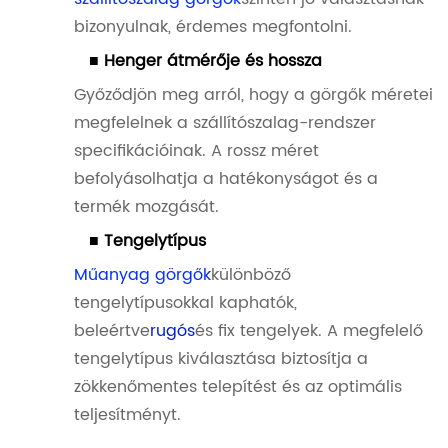
bizonyulnak, érdemes megfontolni.
■ Henger átmérője és hossza
Győződjön meg arról, hogy a görgők méretei
megfelelnek a szállítószalag-rendszer
specifikációinak. A rossz méret
befolyásolhatja a hatékonyságot és a
termék mozgását.
■ Tengelytípus
Műanyag görgők
különböző
tengelytípusokkal kaphatók,
beleértve
rugós
és fix tengelyek. A megfelelő
tengelytípus kiválasztása biztosítja a
zökkenőmentes telepítést és az optimális
teljesítményt.