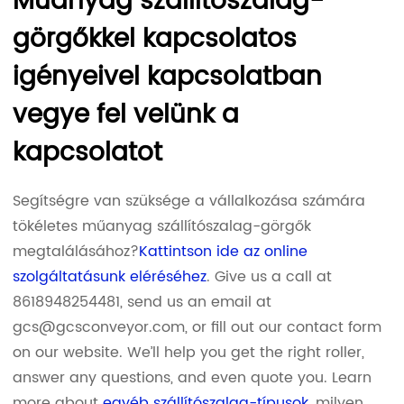
Műanyag szállítószalag-
görgőkkel kapcsolatos
igényeivel kapcsolatban
vegye fel velünk a
kapcsolatot
Segítségre van szüksége a vállalkozása számára
tökéletes műanyag szállítószalag-görgők
megtalálásához?
Kattintson ide az online
szolgáltatásunk eléréséhez
. Give us a call at
8618948254481, send us an email at
gcs@gcsconveyor.com, or fill out our contact form
on our website. We’ll help you get the right roller,
answer any questions, and even quote you. Learn
more about
egyéb szállítószalag-típusok
, milyen