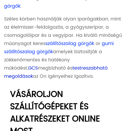
görgők
.
Széles körben használják olyan iparágakban, mint
az élelmiszer-feldolgozás, a gyógyszeripar, a
csomagolóipar és a vegyipar. Ha kiváló minőségű
műanyagot keres
szállítószalag görgők
or
gumi
szállítószalag görgők
amelyek biztosítják a
zökkenőmentes és hatékony
működést,
GCS
megbízható és
testreszabható
megoldások
az Ön igényeihez igazítva.
VÁSÁROLJON
SZÁLLÍTÓGÉPEKET ÉS
ALKATRÉSZEKET ONLINE