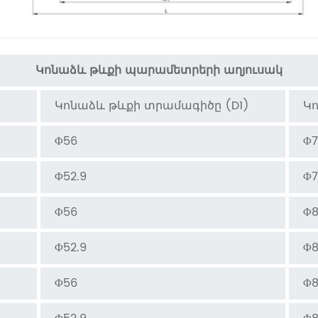
Կոնաձև թևքի պարամետրերի աղյուսակ
Կոնաձև թևքի տրամագիծը (D1)
Կ
Φ56
Φ7
Φ52.9
Φ7
Φ56
Φ8
Φ52.9
Φ8
Φ56
Φ8