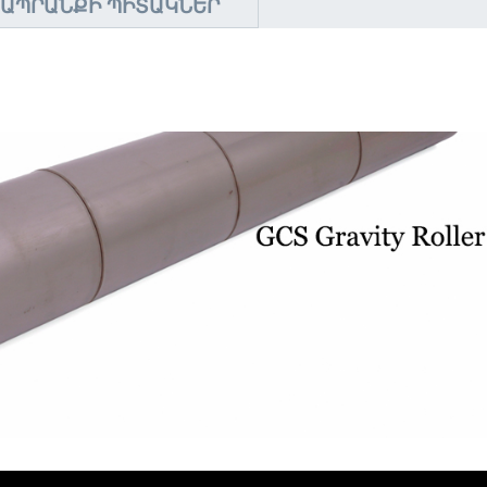
ԱՊՐԱՆՔԻ ՊԻՏԱԿՆԵՐ