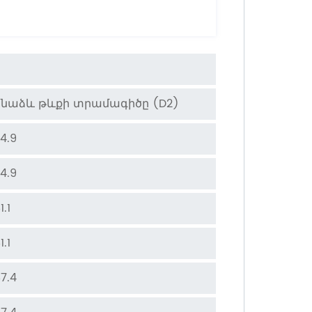
ոնաձև թևքի տրամագիծը (D2)
4.9
4.9
1.1
1.1
7.4