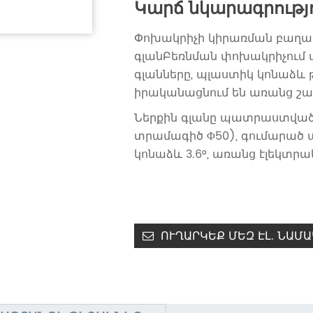
Կարճ նկարագրությո
Փոխակրիչի կիրառման բաղադր
գլան
Բեռնման փոխակրիչում 
գլանները, պլաստիկ կոնաձև 
իրականացնում են առանց շա
Ներքին գլանը պատրաստված 
տրամագիծ Φ50), գումարած
կոնաձև 3.6°, առանց էլեկտր
ՈՒՂԱՐԿԵՔ ՄԵԶ ԷԼ. ՆԱՄԱ