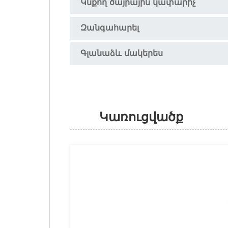
Կնքող ծայրային կափարիչ
Զանգահարել
Գլանաձև մակերես
Կառուցվածք