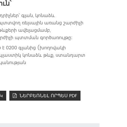
ւն՝
իչներ՝ գլան, կոնաձև
պտտվող ռելսային առանց շարժիչի
թևքերի ավելացմամբ,
րժիչի պտտման գործառույթը:
է 0200 գլանից (խողովակի
 պլաստիկ կոնաձև թևք, ստանդարտ
ականության
Կ
ՆԵՐԲԵՌՆԵԼ ՈՐՊԵՍ PDF