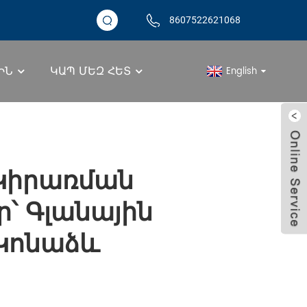
8607522621068
ԻՆ
ԿԱՊ ՄԵԶ ՀԵՏ
English
րտադրանքներ
Կիրառման
՝ Գլանային
 Կոնաձև