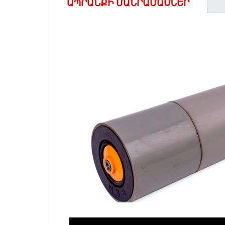
ԱՊՐԱՆՔԻ ՄԱՆՐԱՄԱՍՆԵՐ