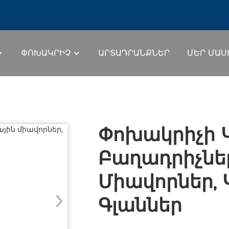
ՓՈԽԱԿՐԻՉ
ԱՐՏԱԴՐԱՆՔՆԵՐ
ՄԵՐ ՄԱՍ
Ա
Փոխակրիչի 
Բաղադրիչներ
Միավորներ,
Գլաններ