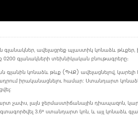
ան գլանակներ, ավելացրեք պլաստիկ կոնաձև թևքեր
 0200 գլանակների տեխնիկական բնութագրերը։
ան գլանին կոնաձև թևք (ՊՎՔ) ավելացնելով, կարե
րում իրականացնելու համար: Ստանդարտ կոնաձևու
վել:
արտ չափս, լայն ջերմաստիճանային դիապազոն, կա
տագործվել 3.6° ստանդարտ կոն, և այլ կոնաձև գլան 