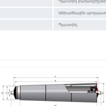
Պլաստիկ բաղադրիչնե
Ածխածնային պողպա
Պլաստիկ