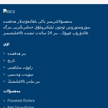
مەھسۇلاتلىرىمىز ياكى باھالىغۇچىلار ھەققىدە
سۈرۈشتۈرۈش ئۈچۈن ئېلېكترونلۇق خەتلىرىڭىزنى بىزگە
قالدۇرۇپ قويۇڭ ، بىز 24 سائەت ئىچىدە ئالاقىلىشىمىز.
ئۆي
بىز ھەققىدە
تارىخ
زاۋۇت ساياھىتى
سۈپەت ۋەدىسى
بىز بىلەن ئالاقىلىشىڭ
مەھسۇلات
Powered Rollers
Belt Drive Roller