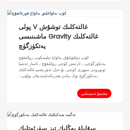
cus ...
پولى V غالتەكلىك توشۇش
ماشىنىسى Gravity غالتەكلىك
يەتكۈزگۈچ
كۆپ دولقۇنلۇق بەلۋاغ تېلېسكوپ روللىغۇچ
يەتكۈزگۈچى ، تارتىش كۈچى روللىغۇچ ، ئامبار ئەشيا
ئوبوروتى سېھرى كۈچى. بۇ خىل ئەۋرىشىم غالتەكلىك
يەتكۈزگۈچ توك بىلەن ھەرىكەتلىنىدىغان بولۇپ ،
يۆتكىگىلى ، تېلېسكوپتا ۋە ئېگىزلىكتە تەڭشىگىلى بولىدۇ.
زاۋۇت ئىشلەپچىقىرىشتا كەڭ قوللىنىلىدۇ. GCS زاۋۇتى
يەتكۈزگۈچ سىستېمىسىنىڭ ئوخشىمىغان قوللىنىشچان
تېخىمۇ تەپسىلىي
سىنارىيەلىرىگە ئوخشىمىغان سەپلىمىلەرنى
خاسلاشتۇرالايدۇ. كۆپ ئىقتىدارلىق V بەلۋاغ قوزغاتقۇچ
روللىغۇچ ئادەتتە PLV دەپ ئاتىلىدۇ ، ئاكتىپ قوزغىتىلغان
نەق مەيدان رول بىلەن تەمىنلەيدۇ ...
سۇلياۋ يەڭلىك تېز سۈرئەتلىك