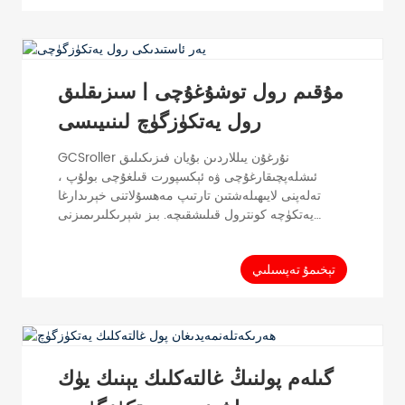
جۇڭگودا ، ئۈنۈملۈك مۇھىت توشۇشنىڭ سانائەت
مۇھىتىدىكى مۇھىملىقىنى چۈشىنىمىز. بۇ خىرىسقا تاقابىل
تۇرۇش ئۈچۈن ، بىز تارتىش كۈچى رولنى
بىرلەشتۈرگەن يەتكۈزۈش سىستېمىسىنى تەرەققىي
قىلدۇردۇق.
مۇقىم رول توشۇغۇچى | سىزىقلىق
رول يەتكۈزگۈچ لىنىيىسى
GCSroller نۇرغۇن يىللاردىن بۇيان فىزىكىلىق
ئىشلەپچىقارغۇچى ۋە ئېكسپورت قىلغۇچى بولۇپ ،
تەلەپنى لايىھىلەشتىن تارتىپ مەھسۇلاتنى خېرىدارغا
يەتكۈچە كونترول قىلىشقىچە. بىز شېرىكلىرىمىزنى
ئۇلارنىڭ بازارلىرىنى تەرەققىي قىلدۇرۇش ۋە تەڭ پايدا
ئالىدىغان ۋەزىيەتنى قولغا كەلتۈرۈشكە ئېھتىياجلىق
بولغان بارلىق نەرسىلەر بىلەن تەمىنلەيمىز. GCS
تېخىمۇ تەپسىلىي
جۇڭگودا ، سانائەت مۇھىتىدا ئۈنۈملۈك ماتېرىيال بىر
تەرەپ قىلىشنىڭ مۇھىملىقىنى چۈشىنىمىز. بۇ خىرىسقا
تاقابىل تۇرۇش ئۈچۈن ، بىز تارتىش كۈچى غالتەكلىك
تېخنىكىنى بىرلەشتۈرگەن يەتكۈزۈش سىستېمىسىنى
بارلىققا كەلتۈردۇق ...
گىلەم پولنىڭ غالتەكلىك يېنىك يۈك