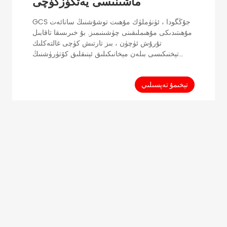
ماشىنىسى يەتكۈزگۈچى
GCS جۇڭگودا ، ئۈنۈملۈك مۇھىت توشۇشنىڭ سانائەت
مۇھىتىدىكى مۇھىملىقىنى چۈشىنىمىز. بۇ خىرىسقا تاقابىل
تۇرۇش ئۈچۈن ، بىز تارتىش كۈچى غالتەكلىك
تېخنىكىسى بىلەن مېخانىكىلىق ئېنىقلىق كۆتۈرۈشنىڭ
پايدىسى بىرلەشتۈرۈلگەن يەتكۈزۈش سىستېمىسىنى
بارلىققا كەلتۈردۇق. بۇ ئىجادىي ھەل قىلىش چارىسى
ئىشلەپچىقىرىش ئۈنۈمىنى ئاشۇرۇش ۋە مەشغۇلاتنى
تېخىمۇ تەپسىلىي
راۋانلاشتۇرۇش ئۈچۈن بىر قانچە مۇھىم پايدا بىلەن
تەمىنلەيدۇ. يەتكۈزۈش سىستېمىمىزنىڭ ئەڭ كۆرۈنەرلىك
ئالاھىدىلىكلىرىنىڭ بىرى تارتىش كۈچى دومىلىتىش. بۇ
روللار تۇرۇبا چوڭلۇقىدا بار ...