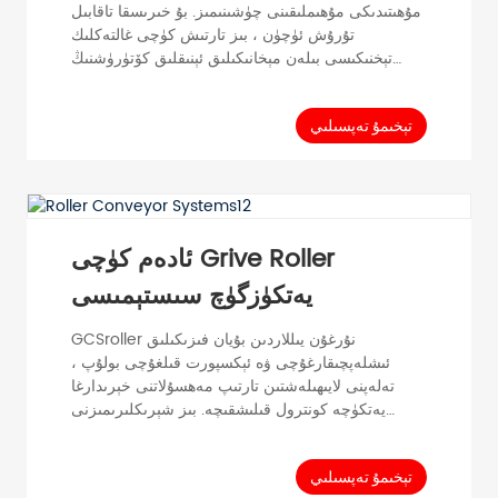
مۇھىتىدىكى مۇھىملىقىنى چۈشىنىمىز. بۇ خىرىسقا تاقابىل
تۇرۇش ئۈچۈن ، بىز تارتىش كۈچى غالتەكلىك
تېخنىكىسى بىلەن مېخانىكىلىق ئېنىقلىق كۆتۈرۈشنىڭ
پايدىسى بىرلەشتۈرۈلگەن يەتكۈزۈش سىستېمىسىنى
بارلىققا كەلتۈردۇق. بۇ ئىجادىي ھەل قىلىش چارىسى
ئىشلەپچىقىرىش ئۈنۈمىنى ئاشۇرۇش ۋە مەشغۇلاتنى
تېخىمۇ تەپسىلىي
راۋانلاشتۇرۇش ئۈچۈن بىر قانچە مۇھىم پايدا بىلەن
تەمىنلەيدۇ. غالتەكلىك يەتكۈزۈش سىستېمىسىمىزنىڭ
كۆرۈنەرلىك ئالاھىدىلىكلىرىنىڭ بىرى تارتىش كۈچى
دومىلىتىش. بۇ رولچىلار t ...
ئادەم كۈچى Grive Roller
يەتكۈزگۈچ سىستېمىسى
GCSroller نۇرغۇن يىللاردىن بۇيان فىزىكىلىق
ئىشلەپچىقارغۇچى ۋە ئېكسپورت قىلغۇچى بولۇپ ،
تەلەپنى لايىھىلەشتىن تارتىپ مەھسۇلاتنى خېرىدارغا
يەتكۈچە كونترول قىلىشقىچە. بىز شېرىكلىرىمىزنى
ئۇلارنىڭ بازارلىرىنى تەرەققىي قىلدۇرۇش ۋە تەڭ پايدا
ئالىدىغان ۋەزىيەتنى قولغا كەلتۈرۈشكە ئېھتىياجلىق
بولغان بارلىق نەرسىلەر بىلەن تەمىنلەيمىز. GCS
تېخىمۇ تەپسىلىي