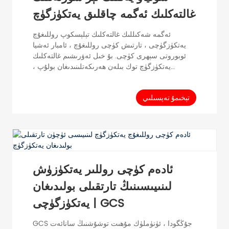
غالتەكلىك ئەگمە چاقلىق يەتكۈزگۈچ
ئەگمە شەكىللىك غالتەكلىك تېلېسكوپ روللىغۇچ
يەتكۈزگۈچى ، تارتىش كۈچى روللىغۇچ ، ئامبار ئەشيا
ئوبوروتى سېھرى كۈچى. بۇ خىل ئەۋرىشىم غالتەكلىك
يەتكۈزگۈچ توك بىلەن ھەرىكەتلىنىدىغان بولۇپ ،
يۆتكىگىلى ، تېلېسكوپتا ۋە ئېگىزلىكتە تەڭشىگىلى بولىدۇ.
زاۋۇت ئىشلەپچىقىرىشتا كەڭ قوللىنىلىدۇ. GCS زاۋۇتى
يەتكۈزگۈچ سىستېمىسىنىڭ ئوخشىمىغان قوللىنىشچان
تېخىمۇ تەپسىلىي
سىنارىيەلىرىگە ئوخشىمىغان سەپلىمىلەرنى
خاسلاشتۇرالايدۇ. ئەگمە شەكىللىك غالتەكلىك
يەتكۈزگۈچ ئەگرى سىزىقنىڭ رادىئوسىغا ماسلىشىش
ئۈچۈن مۇۋاپىق شەكىللىك رولنى تەلەپ قىلىدۇ ...
ئادەم كۈچى روللىر يەتكۈزۈش
لىنىيىسىنىڭ تارتقىلى بولىدىغان
يەتكۈزگۈچى | GCS
GCS جۇڭگودا ، ئۈنۈملۈك مۇھىت توشۇشنىڭ سانائەت