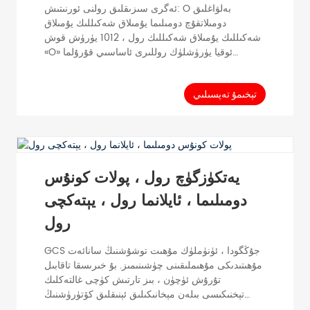
ئەگرى سىزىقلىق رولنى ئورنىتىش: O بەلۋاغلىق
دومىلاتقۇچ دومىلىما يۇمىلاق شەكىللىك يۇمىلاق
شەكىللىك يۇمىلاق شەكىللىك رول ، 1012 يۈرۈش قوش
«O» ئوقيا يۈرۈشلۈك روللىرى ئاساسىي قۇرۇلما
سۈپىتىدە ئىشلىتىلىدۇ ، سۇلياۋ لېنتا يەڭ قوشۇلۇپ «O»
بەلۋاغ قوزغاتقۇچنىڭ بۇرۇلۇش ئىقتىدارىنى ئەمەلگە
ئاشۇرىدۇ. يېنىك يۈك ماتېرىياللىرىنى يەتكۈزۈشكە ماس
تېخىمۇ تەپسىلىي
كېلىدۇ. PVC Cone Sleeve Roller ، ئادەتتىكى رولغا
كونۇس يەڭ (PVC) قوشۇش ئارقىلىق ، ئۆزگىرىشچان
...
يەتكۈزگۈچ رول ، پولات كونۇس
دومىلىما ، ئايلانما رول ، يېتەكچى
رول
GCS جۇڭگودا ، ئۈنۈملۈك مۇھىت توشۇشنىڭ سانائەت
مۇھىتىدىكى مۇھىملىقىنى چۈشىنىمىز. بۇ خىرىسقا تاقابىل
تۇرۇش ئۈچۈن ، بىز تارتىش كۈچى غالتەكلىك
تېخنىكىسى بىلەن مېخانىكىلىق ئېنىقلىق كۆتۈرۈشنىڭ
پايدىسى بىرلەشتۈرۈلگەن يەتكۈزۈش سىستېمىسىنى