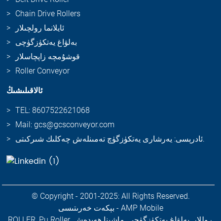
Chain Drive Rollers
ئايلانما رولچىلار
بەلۋاغ يەتكۈزگۈچى
قوشۇمچە زاپچاسلار
Roller Conveyor
ئالاقىلىشىڭ
TEL: 8607522621068
Mail: gcs@gcsconveyor.com
ئادرېسى: يەرشارى يەتكۈزگۈچ تەمىنلەش چەكلىك شىركىتى.
© Copyright - 2001-2025: All Rights Reserved.
AMP Mobile
-
بېكەت خەرىتىسى
,
روللار
,
بەلۋاغ يەتكۈزگۈچى
,
ماشىنا ھەيدەش
,
Pu Roller
,
ROLLER