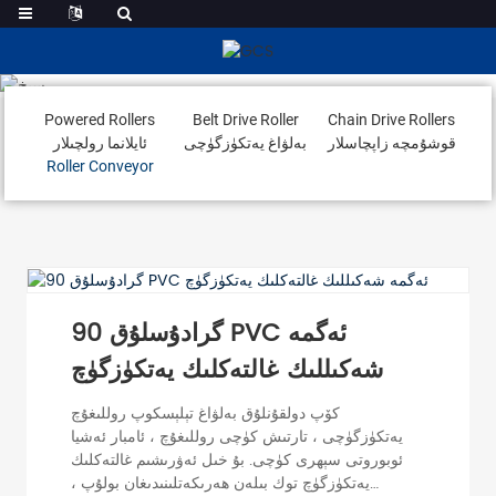
Roller Conveyor
Powered Rollers
Belt Drive Roller
Chain Drive Rollers
قوشۇمچە زاپچاسلار
بەلۋاغ يەتكۈزگۈچى
ئايلانما رولچىلار
Roller Conveyor
90 گرادۇسلۇق PVC ئەگمە
شەكىللىك غالتەكلىك يەتكۈزگۈچ
كۆپ دولقۇنلۇق بەلۋاغ تېلېسكوپ روللىغۇچ
يەتكۈزگۈچى ، تارتىش كۈچى روللىغۇچ ، ئامبار ئەشيا
ئوبوروتى سېھرى كۈچى. بۇ خىل ئەۋرىشىم غالتەكلىك
يەتكۈزگۈچ توك بىلەن ھەرىكەتلىنىدىغان بولۇپ ،