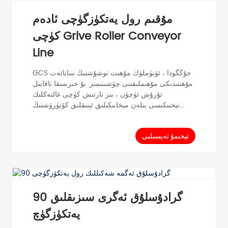
مۇقىم رول يەتكۈزگۈچى ئادەم
كۈچى Grive Roller Conveyor
Line
GCS جۇڭگودا ، ئۈنۈملۈك مۇھىت توشۇشنىڭ سانائەت
مۇھىتىدىكى مۇھىملىقىنى چۈشىنىمىز. بۇ خىرىسقا تاقابىل
تۇرۇش ئۈچۈن ، بىز تارتىش كۈچى غالتەكلىك
تېخنىكىسى بىلەن مېخانىكىلىق ئېنىقلىق كۆتۈرۈشنىڭ
پايدىسى بىرلەشتۈرۈلگەن يەتكۈزۈش سىستېمىسىنى
بارلىققا كەلتۈردۇق. بۇ ئىجادىي ھەل قىلىش چارىسى
ئىشلەپچىقىرىش ئۈنۈمىنى ئاشۇرۇش ۋە مەشغۇلاتنى
تېخىمۇ تەپسىلىي
راۋانلاشتۇرۇش ئۈچۈن بىر قانچە مۇھىم پايدا بىلەن
تەمىنلەيدۇ. يەتكۈزۈش سىستېمىمىزنىڭ ئەڭ كۆرۈنەرلىك
ئالاھىدىلىكلىرىنىڭ بىرى تارتىش كۈچى دومىلىتىش. بۇ
روللار تۇرۇبا چوڭلۇقىدا بار ...
90 گرادۇسلۇق ئەگرى سىزىقلىق
يەتكۈزگۈچ