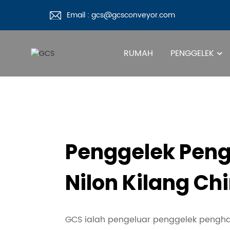
Email : gcs@gcsconveyor.com
RUMAH
PENGGELEK
Penggelek Pen
Nilon Kilang Ch
GCS ialah pengeluar penggelek penghan