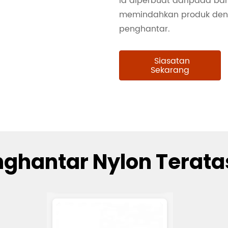
Ia diperbuat daripada b
memindahkan produk deng
penghantar.
Siasatan
Sekarang
nghantar Nylon Terata