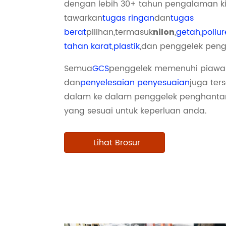
dengan lebih 30+ tahun pengalaman ki
tawarkan
tugas ringan
dan
tugas
berat
pilihan,
termasuk
,
getah
,
poliu
nilon
tahan karat
,
plastik
,
dan penggelek peng
Semua
GCS
penggelek memenuhi piawa
dan
penyelesaian penyesuaian
juga ter
dalam ke dalam penggelek penghantar 
yang sesuai untuk keperluan anda.
Lihat Brosur