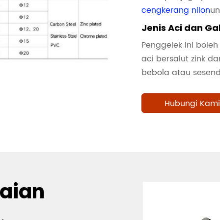
cengkerang nilon
un
Jenis Aci dan Ga
Penggelek ini boleh
aci bersalut zink d
bebola atau sesend
Hubungi Kami
uaian