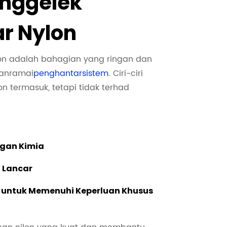
nggelek
r Nylon
on adalah bahagian yang ringan dan
an
ramai
penghantar
sistem
. Ciri-ciri
n termasuk, tetapi tidak terhad
ngan Kimia
 Lancar
n untuk Memenuhi Keperluan Khusus