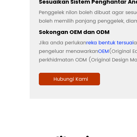
Sesuaikan Sistem Penghantar An
Penggelek nilon boleh dibuat agar ses
boleh memilih panjang penggelek, diame
Sokongan OEM dan ODM
Jika anda perlukan
reka bentuk tersuai
a
pengeluar menawarkan
OEM
(Original 
perkhidmatan ODM (Original Design Ma
Hubungi Kami