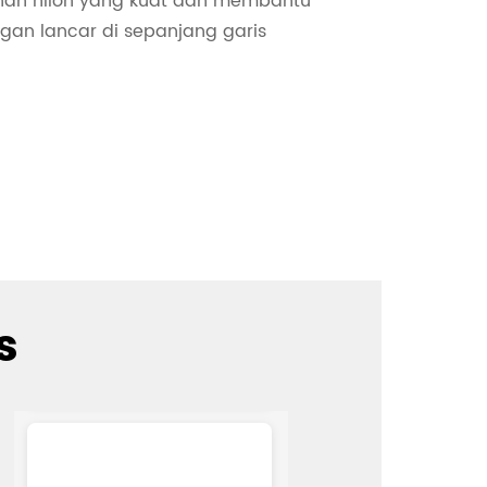
ahan nilon yang kuat dan membantu
an lancar di sepanjang garis
s