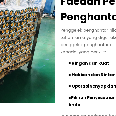
Faedah Pe
Penghanta
Penggelek penghantar nil
tahan lama yang digunak
penggelek penghantar nilo
kepada, yang berikut:
■ Ringan dan Kuat
■ Hakisan dan Rinta
■ Operasi Senyap dan
■
Pilihan Penyesuaia
Anda