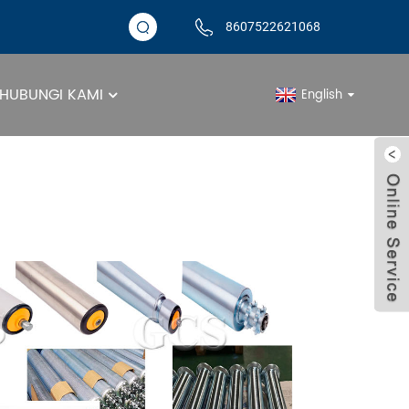
8607522621068
HUBUNGI KAMI
English
lek Penghantar Ni