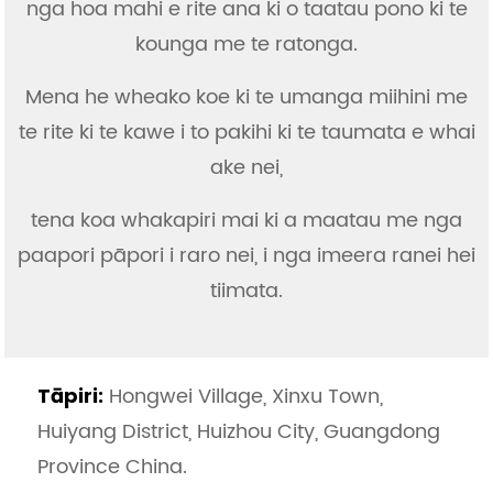
nga hoa mahi e rite ana ki o taatau pono ki te
kounga me te ratonga.
Mena he wheako koe ki te umanga miihini me
te rite ki te kawe i to pakihi ki te taumata e whai
ake nei,
tena koa whakapiri mai ki a maatau me nga
paapori pāpori i raro nei, i nga imeera ranei hei
tiimata.
Hongwei Village, Xinxu Town,
Tāpiri:
Huiyang District, Huizhou City, Guangdong
Province China.