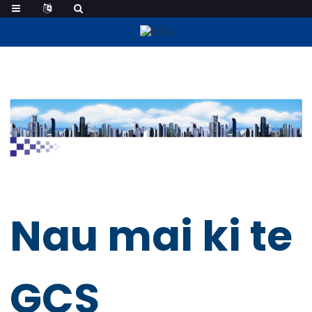
Hoko He Kaihoko
Nau mai ki te
GCS