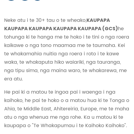
Neke atu i te 30+ tau o te wheako,
KAUPAPA
he
KAUPAPA KAUPAPA KAUPAPA KAUPAPA (GCS)
tohunga ki te hanga me te hoko i te tini o nga roera
kaikawe o nga tono maamaa me te taumaha. Kei
te whakamahia nuitia nga roera i roto i te kawe
waka, te whakaputa hiko waiariki, nga tauranga,
nga tipu sima, nga maina waro, te whakarewa, me
era atu.
He pai ki a matou te ingoa pai i waenga i nga
kaihoko, he pai te hoko o a matou hua ki te Tonga o
Ahia, te Middle East, Ahitereiria, Europe, me te maha
atu o nga whenua me nga rohe. Ka u matou ki te
kaupapa o "Te Whakapumau i te Kaihoko Kaihoko".