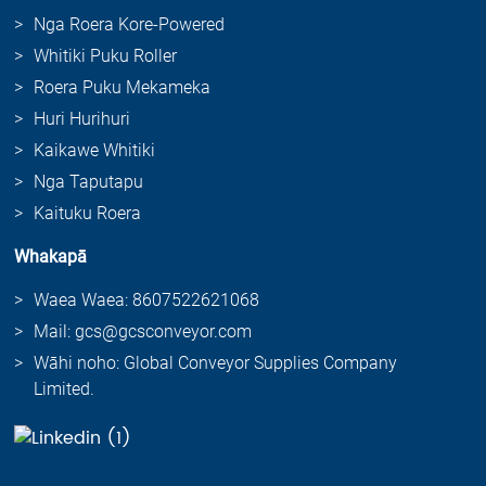
Nga Roera Kore-Powered
Whitiki Puku Roller
Roera Puku Mekameka
Huri Hurihuri
Kaikawe Whitiki
Nga Taputapu
Kaituku Roera
Whakapā
Waea Waea: 8607522621068
Mail: gcs@gcsconveyor.com
Wāhi noho: Global Conveyor Supplies Company
Limited.