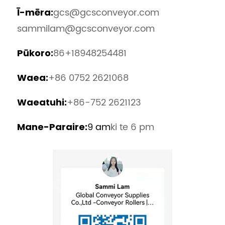
gcs@gcsconveyor.com
Ī-mēra:
sammilam@gcsconveyor.com
86+18948254481
Pūkoro:
+86 0752 2621068
Waea:
+86-752 2621123
Waeatuhi:
9 am
ki te 6 pm
Mane-Paraire: