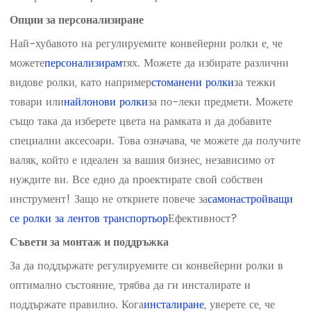
Опции за персонализиране
Най-хубавото на регулируемите конвейерни ролки е, че
можете
персонализирам
тях. Можете да избирате различни
видове ролки, като например
стоманени ролки
за тежки
товари или
найлонови ролки
за по-леки предмети. Можете
също така да изберете цвета на рамката и да добавите
специални аксесоари. Това означава, че можете да получите
валяк, който е идеален за вашия бизнес, независимо от
нуждите ви. Все едно да проектирате свой собствен
инструмент! Защо не откриете повече за
самонастройващи
се ролки за лентов транспортьор
Ефективност?
Съвети за монтаж и поддръжка
За да поддържате регулируемите си конвейерни ролки в
оптимално състояние, трябва да ги инсталирате и
поддържате правилно. Кога
инсталиране
, уверете се, че