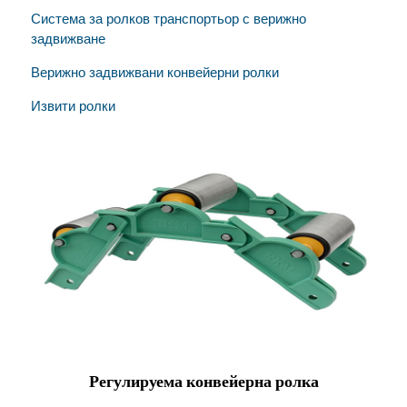
Система за ролков транспортьор с верижно
задвижване
Верижно задвижвани конвейерни ролки
Извити ролки
Регулируема конвейерна ролка