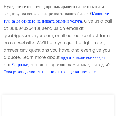
Нуждаете се от помощ при намирането на перфектната
регулируема конвейерна ролка за вашия бизнес?
Кликнете
тук, за да отидете на нашата онлайн услуга
. Give us a call
at 8618948254481, send us an email at
gcs@gcsconveyor.com, or fill out our contact form
on our website. We’ll help you get the right roller,
answer any questions you have, and even give you
a quote. Learn more about
други видове конвейери
,
като
PU ролки
, кои типове да използвам и как да ги задам?
Това ръководство стъпка по стъпка ще ви помогне
.