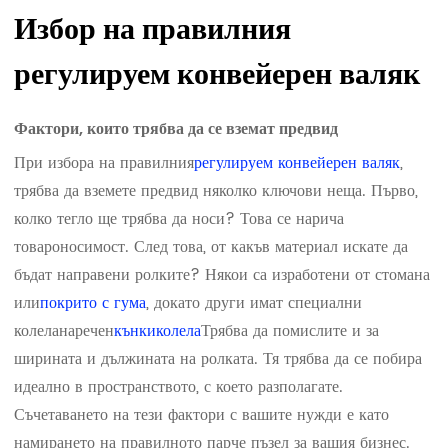
Избор на правилния
регулируем конвейерен валяк
Фактори, които трябва да се вземат предвид
При избора на правилния
регулируем конвейерен валяк
,
трябва да вземете предвид няколко ключови неща. Първо,
колко тегло ще трябва да носи? Това се нарича
товароносимост. След това, от какъв материал искате да
бъдат направени ролките? Някои са изработени от стомана
или
покрито с гума
, докато други имат специални
колела
наречен
кънки
колела
Трябва да помислите и за
ширината и дължината на ролката. Тя трябва да се побира
идеално в пространството, с което разполагате.
Съчетаването на тези фактори с вашите нужди е като
намирането на правилното парче пъзел за вашия бизнес.