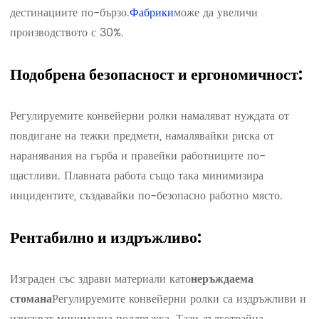
дестинациите по-бързо.
Фабрики
може да увеличи
производството с 30%.
Подобрена безопасност и ергономичност:
Регулируемите конвейерни ролки намаляват нуждата от
повдигане на тежки предмети, намалявайки риска от
наранявания на гърба и правейки работниците по-
щастливи. Плавната работа също така минимизира
инцидентите, създавайки по-безопасно работно място.
Рентабилно и издръжливо:
Изграден със здрави материали като
неръждаема
Регулируемите конвейерни ролки са издръжливи и
стомана
изискват минимална поддръжка. Тази дълготрайна