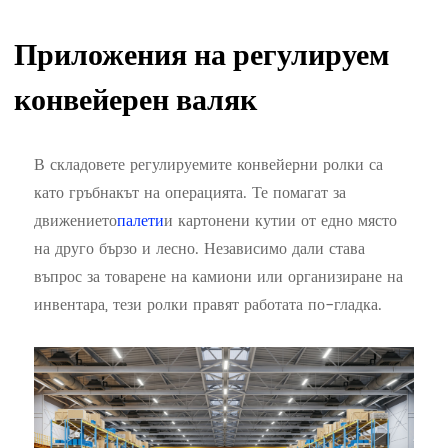
Приложения на регулируем
конвейерен валяк
В складовете регулируемите конвейерни ролки са
като гръбнакът на операцията. Те помагат за
движението
палети
и картонени кутии от едно място
на друго бързо и лесно. Независимо дали става
въпрос за товарене на камиони или организиране на
инвентара, тези ролки правят работата по-гладка.