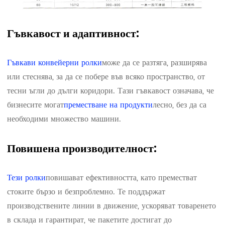
Гъвкавост и адаптивност:
Гъвкави конвейерни ролки
може да се разтяга, разширява
или стеснява, за да се побере във всяко пространство, от
тесни ъгли до дълги коридори. Тази гъвкавост означава, че
бизнесите могат
преместване на продукти
лесно, без да са
необходими множество машини.
Повишена производителност:
Тези ролки
повишават ефективността, като преместват
стоките бързо и безпроблемно. Те поддържат
производствените линии в движение, ускоряват товаренето
в склада и гарантират, че пакетите достигат до